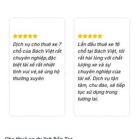
e 4
Dịch vụ cho thuê xe 7
Lần đầu thuê xe 16
Xe
rất
chỗ của Bách Việt rất
chỗ tại Bách Việt, tôi
tà
ện
chuyên nghiệp,đặc
rất hài lòng với chất
rấ
iểu
biệt tài xế rất nhiệt
lượng xe và sự
th
ôn
tình vui vẻ,sẽ ủng hộ
chuyên nghiệp của
đá
thường xuyên
tài xế. Dịch vụ tận
th
ng
tâm, chu đáo, sẽ tiếp
ch
tục sử dụng trong
ho
tương lai.
Cho thuê xe du lịch Bến Tre