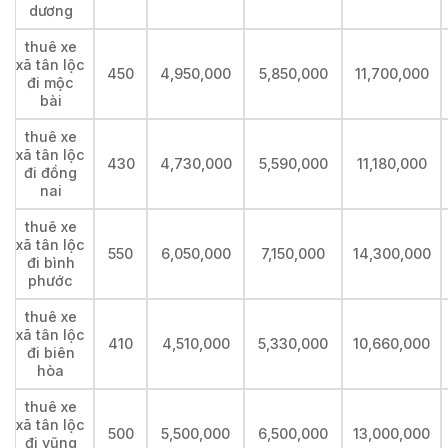
dương
thuê xe
xã tân lộc
450
4,950,000
5,850,000
11,700,000
đi mộc
bài
thuê xe
xã tân lộc
430
4,730,000
5,590,000
11,180,000
đi đồng
nai
thuê xe
xã tân lộc
550
6,050,000
7,150,000
14,300,000
đi bình
phước
thuê xe
xã tân lộc
410
4,510,000
5,330,000
10,660,000
đi biên
hòa
thuê xe
xã tân lộc
500
5,500,000
6,500,000
13,000,000
đi vũng