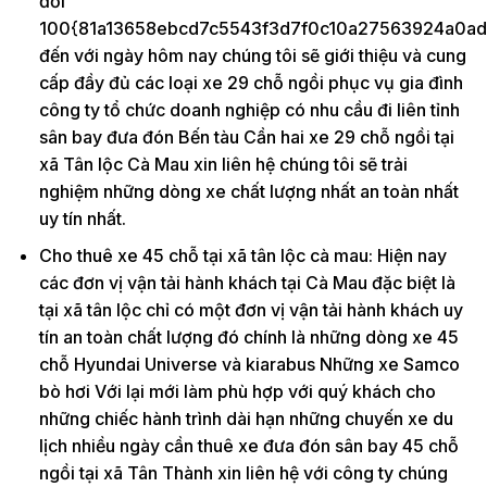
đối
100{81a13658ebcd7c5543f3d7f0c10a27563924a0ad
đến với ngày hôm nay chúng tôi sẽ giới thiệu và cung
cấp đầy đủ các loại xe 29 chỗ ngồi phục vụ gia đình
công ty tổ chức doanh nghiệp có nhu cầu đi liên tỉnh
sân bay đưa đón Bến tàu Cần hai xe 29 chỗ ngồi tại
xã Tân lộc Cà Mau xin liên hệ chúng tôi sẽ trải
nghiệm những dòng xe chất lượng nhất an toàn nhất
uy tín nhất.
Cho thuê xe 45 chỗ tại xã tân lộc cà mau: Hiện nay
các đơn vị vận tải hành khách tại Cà Mau đặc biệt là
tại xã tân lộc chỉ có một đơn vị vận tải hành khách uy
tín an toàn chất lượng đó chính là những dòng xe 45
chỗ Hyundai Universe và kiarabus Những xe Samco
bò hơi Với lại mới làm phù hợp với quý khách cho
những chiếc hành trình dài hạn những chuyến xe du
lịch nhiều ngày cần thuê xe đưa đón sân bay 45 chỗ
ngồi tại xã Tân Thành xin liên hệ với công ty chúng