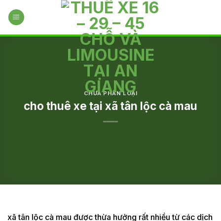
Skip
to
content
CHƯA PHÂN LOẠI
cho thuê xe tại xã tân lộc cà mau
xã tân lộc cà mau được thừa hưởng rất nhiều từ các dịch