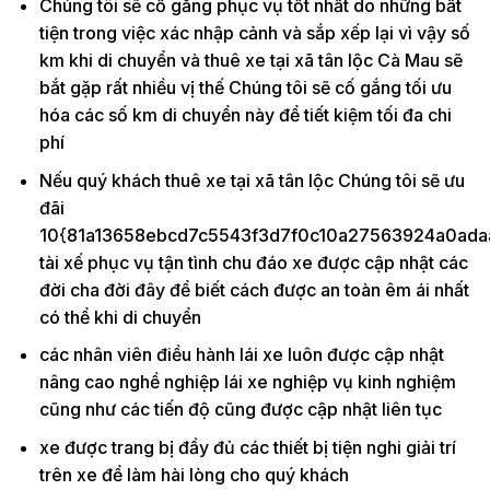
Chúng tôi sẽ cố gắng phục vụ tốt nhất do những bất
tiện trong việc xác nhập cảnh và sắp xếp lại vì vậy số
km khi di chuyển và thuê xe tại xã tân lộc Cà Mau sẽ
bắt gặp rất nhiều vị thế Chúng tôi sẽ cố gắng tối ưu
hóa các số km di chuyển này để tiết kiệm tối đa chi
phí
Nếu quý khách thuê xe tại xã tân lộc Chúng tôi sẽ ưu
đãi
10{81a13658ebcd7c5543f3d7f0c10a27563924a0ada
tài xế phục vụ tận tình chu đáo xe được cập nhật các
đời cha đời đây để biết cách được an toàn êm ái nhất
có thể khi di chuyển
các nhân viên điều hành lái xe luôn được cập nhật
nâng cao nghề nghiệp lái xe nghiệp vụ kinh nghiệm
cũng như các tiến độ cũng được cập nhật liên tục
xe được trang bị đầy đủ các thiết bị tiện nghi giải trí
trên xe để làm hài lòng cho quý khách