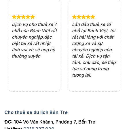
e 4
Dịch vụ cho thuê xe 7
Lần đầu thuê xe 16
Xe
rất
chỗ của Bách Việt rất
chỗ tại Bách Việt, tôi
tà
ện
chuyên nghiệp,đặc
rất hài lòng với chất
rấ
iểu
biệt tài xế rất nhiệt
lượng xe và sự
th
ôn
tình vui vẻ,sẽ ủng hộ
chuyên nghiệp của
đá
thường xuyên
tài xế. Dịch vụ tận
th
ng
tâm, chu đáo, sẽ tiếp
ch
tục sử dụng trong
ho
tương lai.
Cho thuê xe du lịch Bến Tre
ĐC:
104 Võ Văn Khánh, Phường 7, Bến Tre