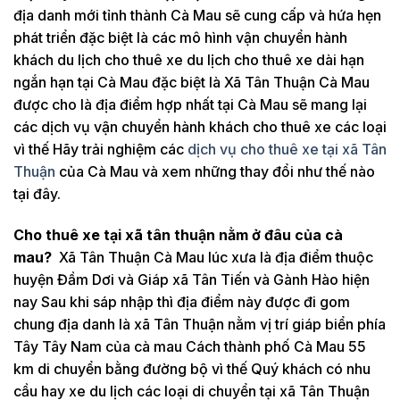
địa danh mới tỉnh thành Cà Mau sẽ cung cấp và hứa hẹn
phát triển đặc biệt là các mô hình vận chuyển hành
khách du lịch cho thuê xe du lịch cho thuê xe dài hạn
ngắn hạn tại Cà Mau đặc biệt là Xã Tân Thuận Cà Mau
được cho là địa điểm hợp nhất tại Cà Mau sẽ mang lại
các dịch vụ vận chuyển hành khách cho thuê xe các loại
vì thế Hãy trải nghiệm các
dịch vụ cho thuê xe tại xã Tân
Thuận
của Cà Mau và xem những thay đổi như thế nào
tại đây.
Cho thuê xe tại xã tân thuận nằm ở đâu của cà
mau?
Xã Tân Thuận Cà Mau lúc xưa là địa điểm thuộc
huyện Đầm Dơi và Giáp xã Tân Tiến và Gành Hào hiện
nay Sau khi sáp nhập thì địa điểm này được đi gom
chung địa danh là xã Tân Thuận nằm vị trí giáp biển phía
Tây Tây Nam của cà mau Cách thành phố Cà Mau 55
km di chuyển bằng đường bộ vì thế Quý khách có nhu
cầu hay xe du lịch các loại di chuyển tại xã Tân Thuận