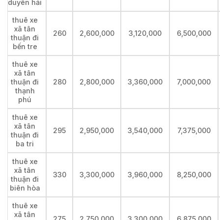
duyên hải
thuê xe
xã tân
260
2,600,000
3,120,000
6,500,000
thuận đi
bến tre
thuê xe
xã tân
thuận đi
280
2,800,000
3,360,000
7,000,000
thạnh
phú
thuê xe
xã tân
295
2,950,000
3,540,000
7,375,000
thuận đi
ba tri
thuê xe
xã tân
330
3,300,000
3,960,000
8,250,000
thuận đi
biên hòa
thuê xe
xã tân
275
2,750,000
3,300,000
6,875,000