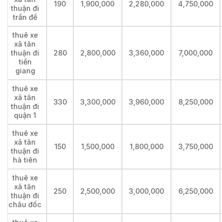
190
1,900,000
2,280,000
4,750,000
thuận đi
trần đề
thuê xe
xã tân
thuận đi
280
2,800,000
3,360,000
7,000,000
tiền
giang
thuê xe
xã tân
330
3,300,000
3,960,000
8,250,000
thuận đi
quận 1
thuê xe
xã tân
150
1,500,000
1,800,000
3,750,000
thuận đi
hà tiên
thuê xe
xã tân
250
2,500,000
3,000,000
6,250,000
thuận đi
châu đốc