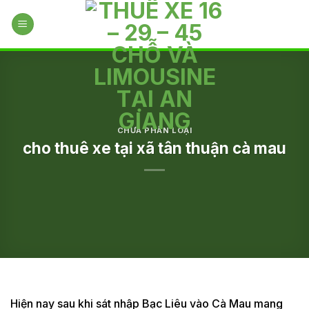
Skip
to
content
CHƯA PHÂN LOẠI
cho thuê xe tại xã tân thuận cà mau
Hiện nay sau khi sát nhập Bạc Liêu vào Cà Mau mang