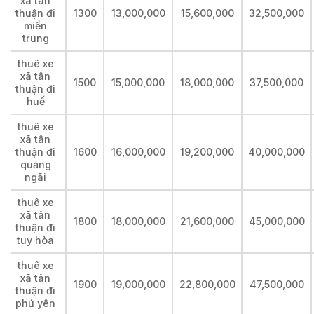
xã tân
thuận đi
1300
13,000,000
15,600,000
32,500,000
miền
trung
thuê xe
xã tân
1500
15,000,000
18,000,000
37,500,000
thuận đi
huế
thuê xe
xã tân
thuận đi
1600
16,000,000
19,200,000
40,000,000
quảng
ngãi
thuê xe
xã tân
1800
18,000,000
21,600,000
45,000,000
thuận đi
tuy hòa
thuê xe
xã tân
1900
19,000,000
22,800,000
47,500,000
thuận đi
phú yên