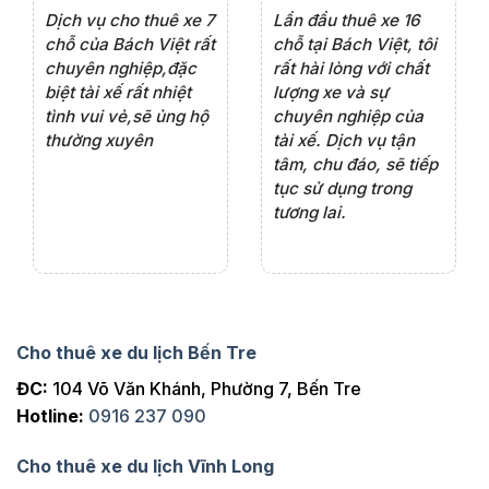
e 4
Dịch vụ cho thuê xe 7
Lần đầu thuê xe 16
Xe
rất
chỗ của Bách Việt rất
chỗ tại Bách Việt, tôi
tà
ện
chuyên nghiệp,đặc
rất hài lòng với chất
rấ
iểu
biệt tài xế rất nhiệt
lượng xe và sự
th
ôn
tình vui vẻ,sẽ ủng hộ
chuyên nghiệp của
đá
thường xuyên
tài xế. Dịch vụ tận
th
ng
tâm, chu đáo, sẽ tiếp
ch
tục sử dụng trong
ho
tương lai.
Cho thuê xe du lịch Bến Tre
ĐC:
104 Võ Văn Khánh, Phường 7, Bến Tre
Hotline:
0916 237 090
Cho thuê xe du lịch Vĩnh Long