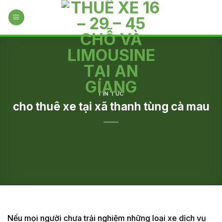
Skip
to
content
TIN TỨC
cho thuê xe tại xã thanh tùng cà mau
Nếu mọi người chưa trải nghiệm những loại xe dịch vụ