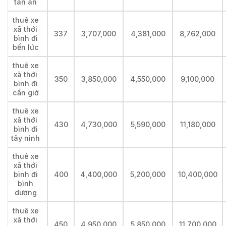
tân an
thuê xe
xã thới
337
3,707,000
4,381,000
8,762,000
bình đi
bến lức
thuê xe
xã thới
350
3,850,000
4,550,000
9,100,000
bình đi
cần giờ
thuê xe
xã thới
430
4,730,000
5,590,000
11,180,000
bình đi
tây ninh
thuê xe
xã thới
bình đi
400
4,400,000
5,200,000
10,400,000
bình
dương
thuê xe
xã thới
450
4,950,000
5,850,000
11,700,000