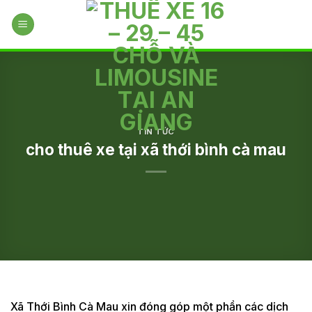
Skip
to
content
TIN TỨC
cho thuê xe tại xã thới bình cà mau
Xã Thới Bình Cà Mau xin đóng góp một phần các dịch