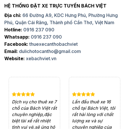
HỆ THỐNG ĐẶT XE TRỰC TUYẾN BÁCH VIỆT
Địa chỉ:
66 Đường A9, KDC Hưng Phú, Phường Hưng
Phú, Quận Cái Răng, Thành phố Cần Thơ, Việt Nam
Hotline:
0916 237 090
Whatsapp:
0916 237 090
Facebook:
thuexecanthobachviet
Email:
dulichotocantho@gmail.com
Website:
xebachviet.vn
e 4
Dịch vụ cho thuê xe 7
Lần đầu thuê xe 16
Xe
rất
chỗ của Bách Việt rất
chỗ tại Bách Việt, tôi
tà
ện
chuyên nghiệp,đặc
rất hài lòng với chất
rấ
iểu
biệt tài xế rất nhiệt
lượng xe và sự
th
ôn
tình vui vẻ,sẽ ủng hộ
chuyên nghiệp của
đá