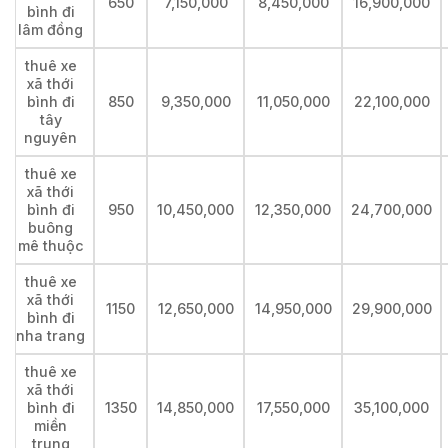
650
7,150,000
8,450,000
16,900,000
bình đi
lâm đồng
thuê xe
xã thới
bình đi
850
9,350,000
11,050,000
22,100,000
tây
nguyên
thuê xe
xã thới
bình đi
950
10,450,000
12,350,000
24,700,000
buông
mê thuộc
thuê xe
xã thới
1150
12,650,000
14,950,000
29,900,000
bình đi
nha trang
thuê xe
xã thới
bình đi
1350
14,850,000
17,550,000
35,100,000
miền
trung