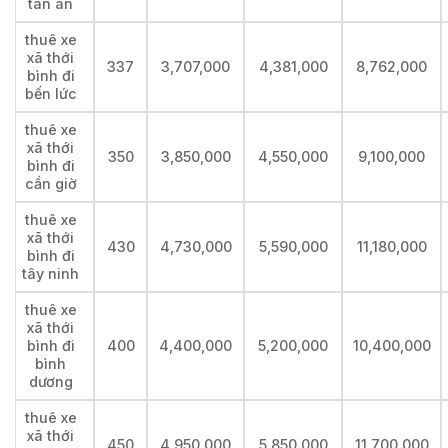
tân an
thuê xe
xã thới
337
3,707,000
4,381,000
8,762,000
bình đi
bến lức
thuê xe
xã thới
350
3,850,000
4,550,000
9,100,000
bình đi
cần giờ
thuê xe
xã thới
430
4,730,000
5,590,000
11,180,000
bình đi
tây ninh
thuê xe
xã thới
bình đi
400
4,400,000
5,200,000
10,400,000
bình
dương
thuê xe
xã thới
450
4,950,000
5,850,000
11,700,000