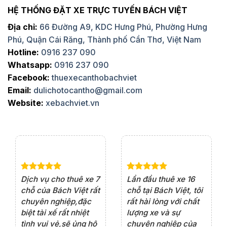
HỆ THỐNG ĐẶT XE TRỰC TUYẾN BÁCH VIỆT
Địa chỉ:
66 Đường A9, KDC Hưng Phú, Phường Hưng
Phú, Quận Cái Răng, Thành phố Cần Thơ, Việt Nam
Hotline:
0916 237 090
Whatsapp:
0916 237 090
Facebook:
thuexecanthobachviet
Email:
dulichotocantho@gmail.com
Website:
xebachviet.vn
e 4
Dịch vụ cho thuê xe 7
Lần đầu thuê xe 16
Xe
rất
chỗ của Bách Việt rất
chỗ tại Bách Việt, tôi
tà
ện
chuyên nghiệp,đặc
rất hài lòng với chất
rấ
iểu
biệt tài xế rất nhiệt
lượng xe và sự
th
ôn
tình vui vẻ,sẽ ủng hộ
chuyên nghiệp của
đá