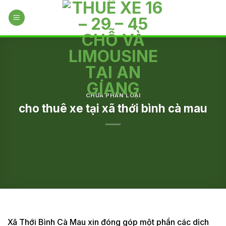
Skip
to
content
CHƯA PHÂN LOẠI
cho thuê xe tại xã thới bình cà mau
Xã Thới Bình Cà Mau xin đóng góp một phần các dịch