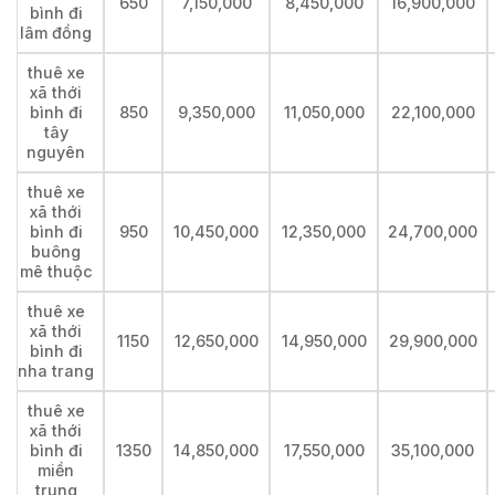
650
7,150,000
8,450,000
16,900,000
bình đi
lâm đồng
thuê xe
xã thới
bình đi
850
9,350,000
11,050,000
22,100,000
tây
nguyên
thuê xe
xã thới
bình đi
950
10,450,000
12,350,000
24,700,000
buông
mê thuộc
thuê xe
xã thới
1150
12,650,000
14,950,000
29,900,000
bình đi
nha trang
thuê xe
xã thới
bình đi
1350
14,850,000
17,550,000
35,100,000
miền
trung