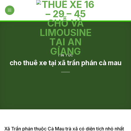
Skip
to
content
TIN TỨC
cho thuê xe tại xã trần phán cà mau
Xã Trần phán thuộc Cà Mau trà xã có diện tích nhỏ nhất