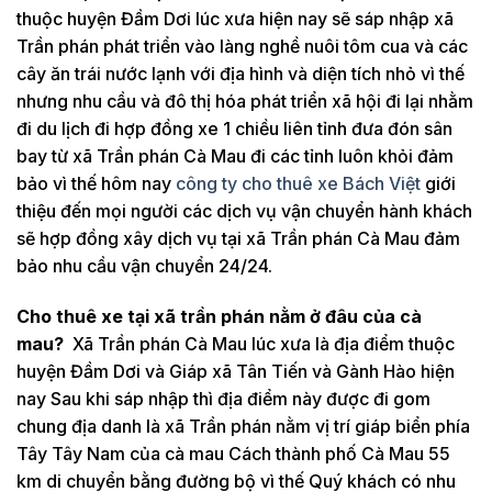
thuộc huyện Đầm Dơi lúc xưa hiện nay sẽ sáp nhập xã
Trần phán phát triển vào làng nghề nuôi tôm cua và các
cây ăn trái nước lạnh với địa hình và diện tích nhỏ vì thế
nhưng nhu cầu và đô thị hóa phát triển xã hội đi lại nhằm
đi du lịch đi hợp đồng xe 1 chiều liên tỉnh đưa đón sân
bay từ xã Trần phán Cà Mau đi các tỉnh luôn khỏi đảm
bảo vì thế hôm nay
công ty cho thuê xe Bách Việt
giới
thiệu đến mọi người các dịch vụ vận chuyển hành khách
sẽ hợp đồng xây dịch vụ tại xã Trần phán Cà Mau đảm
bảo nhu cầu vận chuyển 24/24.
Cho thuê xe tại xã trần phán nằm ở đâu của cà
mau?
Xã Trần phán Cà Mau lúc xưa là địa điểm thuộc
huyện Đầm Dơi và Giáp xã Tân Tiến và Gành Hào hiện
nay Sau khi sáp nhập thì địa điểm này được đi gom
chung địa danh là xã Trần phán nằm vị trí giáp biển phía
Tây Tây Nam của cà mau Cách thành phố Cà Mau 55
km di chuyển bằng đường bộ vì thế Quý khách có nhu