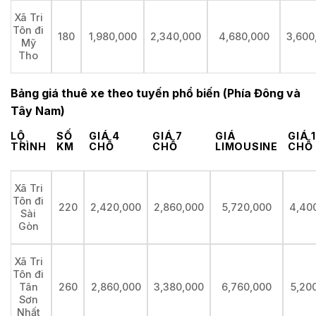
Xã Tri
Tôn đi
180
1,980,000
2,340,000
4,680,000
3,600
Mỹ
Tho
Bảng giá thuê xe theo tuyến phổ biến (Phía Đông và
Tây Nam)
LỘ
SỐ
GIÁ 4
GIÁ 7
GIÁ
GIÁ 
TRÌNH
KM
CHỖ
CHỖ
LIMOUSINE
CHỖ
Xã Tri
Tôn đi
220
2,420,000
2,860,000
5,720,000
4,40
Sài
Gòn
Xã Tri
Tôn đi
260
2,860,000
3,380,000
6,760,000
5,20
Tân
Sơn
Nhất