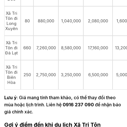
Xã Tri
Tôn đi
80
880,000
1,040,000
2,080,000
1,60
Long
Xuyên
Xã Tri
660
7,260,000
8,580,000
17,160,000
13,20
Tôn đi
Đà Lạt
Xã Tri
Tôn đi
250
2,750,000
3,250,000
6,500,000
5,00
Biên
Hòa
Lưu ý
: Giá mang tính tham khảo, có thể thay đổi theo
mùa hoặc lịch trình. Liên hệ
0916 237 090
để nhận báo
giá chính xác.
Gợi ý điểm đến khi du lịch Xã Tri Tôn