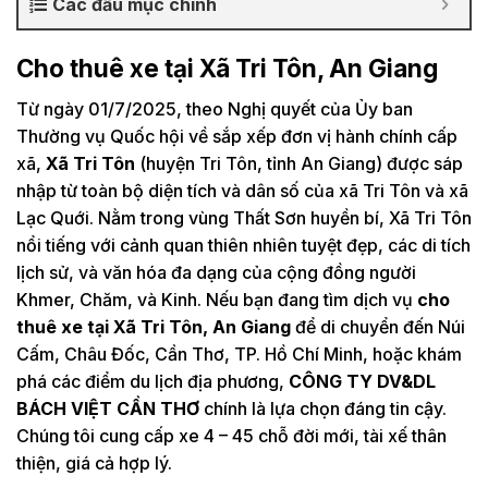
Các đầu mục chính
Cho thuê xe tại Xã Tri Tôn, An Giang
Từ ngày 01/7/2025, theo Nghị quyết của Ủy ban
Thường vụ Quốc hội về sắp xếp đơn vị hành chính cấp
xã,
Xã Tri Tôn
(huyện Tri Tôn, tỉnh An Giang) được sáp
nhập từ toàn bộ diện tích và dân số của xã Tri Tôn và xã
Lạc Quới. Nằm trong vùng Thất Sơn huyền bí, Xã Tri Tôn
nổi tiếng với cảnh quan thiên nhiên tuyệt đẹp, các di tích
lịch sử, và văn hóa đa dạng của cộng đồng người
Khmer, Chăm, và Kinh. Nếu bạn đang tìm dịch vụ
cho
thuê xe tại Xã Tri Tôn, An Giang
để di chuyển đến Núi
Cấm, Châu Đốc, Cần Thơ, TP. Hồ Chí Minh, hoặc khám
phá các điểm du lịch địa phương,
CÔNG TY DV&DL
BÁCH VIỆT CẦN THƠ
chính là lựa chọn đáng tin cậy.
Chúng tôi cung cấp xe 4 – 45 chỗ đời mới, tài xế thân
thiện, giá cả hợp lý.