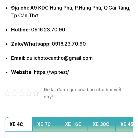
Địa chỉ
: A9 KDC Hưng Phú, P.Hưng Phú, Q.Cái Răng,
Tp.Cần Thơ
Hotline
: 0916.23.70.90
Zalo/Whatsapp
: 0916.23.70.90
Email
: dulichotocantho@gmail.com
Website
: https://wp.test/
Để lại đánh giá của bạn cho bài viết
này!
XE 4C
XE 7C
XE 16C
XE 30C
XE 45C