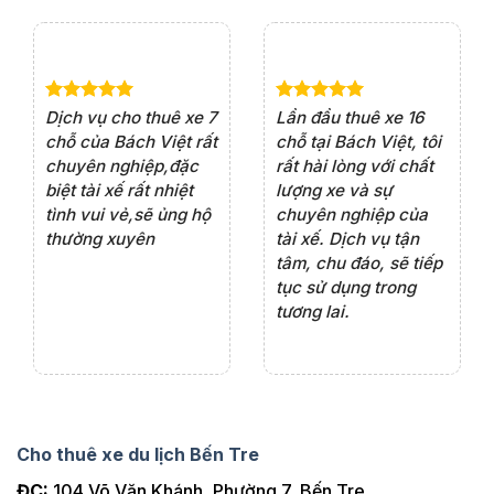
e 4
Dịch vụ cho thuê xe 7
Lần đầu thuê xe 16
Xe
rất
chỗ của Bách Việt rất
chỗ tại Bách Việt, tôi
tà
ện
chuyên nghiệp,đặc
rất hài lòng với chất
rấ
iểu
biệt tài xế rất nhiệt
lượng xe và sự
th
ôn
tình vui vẻ,sẽ ủng hộ
chuyên nghiệp của
đá
thường xuyên
tài xế. Dịch vụ tận
th
ng
tâm, chu đáo, sẽ tiếp
ch
tục sử dụng trong
ho
tương lai.
Cho thuê xe du lịch Bến Tre
ĐC:
104 Võ Văn Khánh, Phường 7, Bến Tre