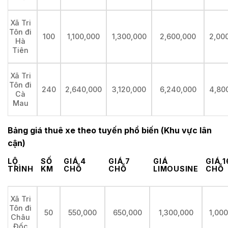
Xã Tri
Tôn đi
100
1,100,000
1,300,000
2,600,000
2,00
Hà
Tiên
Xã Tri
Tôn đi
240
2,640,000
3,120,000
6,240,000
4,80
Cà
Mau
Bảng giá thuê xe theo tuyến phổ biến (Khu vực lân
cận)
LỘ
SỐ
GIÁ 4
GIÁ 7
GIÁ
GIÁ 1
TRÌNH
KM
CHỖ
CHỖ
LIMOUSINE
CHỖ
Xã Tri
Tôn đi
50
550,000
650,000
1,300,000
1,00
Châu
Đốc