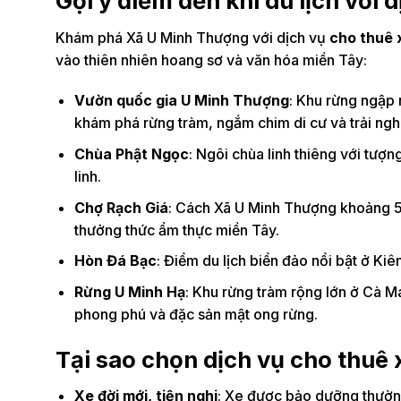
Gợi ý điểm đến khi du lịch với 
Khám phá Xã U Minh Thượng với dịch vụ
cho thuê 
vào thiên nhiên hoang sơ và văn hóa miền Tây:
Vườn quốc gia U Minh Thượng
: Khu rừng ngập 
khám phá rừng tràm, ngắm chim di cư và trải ng
Chùa Phật Ngọc
: Ngôi chùa linh thiêng với tượ
linh.
Chợ Rạch Giá
: Cách Xã U Minh Thượng khoảng 5
thưởng thức ẩm thực miền Tây.
Hòn Đá Bạc
: Điểm du lịch biển đảo nổi bật ở Ki
Rừng U Minh Hạ
: Khu rừng tràm rộng lớn ở Cà M
phong phú và đặc sản mật ong rừng.
Tại sao chọn dịch vụ cho thuê 
Xe đời mới, tiện nghi
: Xe được bảo dưỡng thường