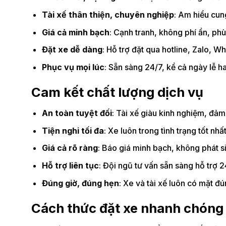
Tài xế thân thiện, chuyên nghiệp
: Am hiểu cun
Giá cả minh bạch
: Cạnh tranh, không phí ẩn, ph
Đặt xe dễ dàng
: Hỗ trợ đặt qua hotline, Zalo, W
Phục vụ mọi lúc
: Sẵn sàng 24/7, kể cả ngày lễ h
Cam kết chất lượng dịch vụ
An toàn tuyệt đối
: Tài xế giàu kinh nghiệm, đảm
Tiện nghi tối đa
: Xe luôn trong tình trạng tốt nhấ
Giá cả rõ ràng
: Báo giá minh bạch, không phát s
Hỗ trợ liên tục
: Đội ngũ tư vấn sẵn sàng hỗ trợ 24
Đúng giờ, đúng hẹn
: Xe và tài xế luôn có mặt đú
Cách thức đặt xe nhanh chóng