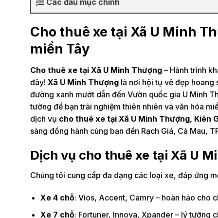
Các đầu mục chính
Cho thuê xe tại Xã U Minh T
miền Tây
Cho thuê xe tại Xã U Minh Thượng
– Hành trình k
đây!
Xã U Minh Thượng
là nơi hội tụ vẻ đẹp hoang
đường xanh mướt dẫn đến Vườn quốc gia U Minh Thư
tưởng để bạn trải nghiệm thiên nhiên và văn hóa mi
dịch vụ
cho thuê xe tại Xã U Minh Thượng, Kiên 
sàng đồng hành cùng bạn đến Rạch Giá, Cà Mau, TP
Dịch vụ cho thuê xe tại Xã U 
Chúng tôi cung cấp đa dạng các loại xe, đáp ứng mọ
Xe 4 chỗ
: Vios, Accent, Camry – hoàn hảo cho 
Xe 7 chỗ
: Fortuner, Innova, Xpander – lý tưởng