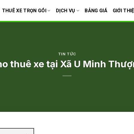
THUÊ XE TRỌN GÓI
DỊCH VỤ
BẢNG GIÁ
GIỚI THI
TIN TỨC
o thuê xe tại Xã U Minh Thư