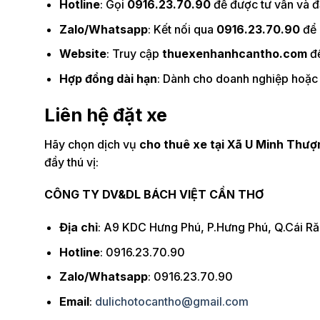
Hotline
: Gọi
0916.23.70.90
để được tư vấn và đặ
Zalo/Whatsapp
: Kết nối qua
0916.23.70.90
để 
Website
: Truy cập
thuexenhanhcantho.com
để
Hợp đồng dài hạn
: Dành cho doanh nghiệp hoặc 
Liên hệ đặt xe
Hãy chọn dịch vụ
cho thuê xe tại Xã U Minh Thượ
đầy thú vị:
CÔNG TY DV&DL BÁCH VIỆT CẦN THƠ
Địa chỉ
: A9 KDC Hưng Phú, P.Hưng Phú, Q.Cái R
Hotline
: 0916.23.70.90
Zalo/Whatsapp
: 0916.23.70.90
Email
:
dulichotocantho@gmail.com