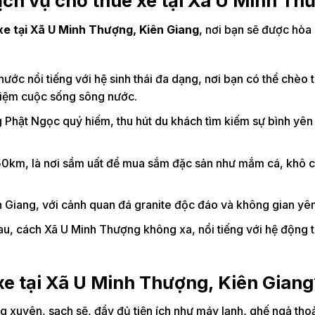
dịch vụ cho thuê xe tại Xã U Minh T
xe tại Xã U Minh Thượng, Kiên Giang
, nơi bạn sẽ được hòa
nước nổi tiếng với hệ sinh thái đa dạng, nơi bạn có thể chèo 
hiệm cuộc sống sông nước.
ng Phật Ngọc quý hiếm, thu hút du khách tìm kiếm sự bình yên
0km, là nơi sầm uất để mua sắm đặc sản như mắm cá, khô c
ên Giang, với cảnh quan đá granite độc đáo và không gian yên
au, cách Xã U Minh Thượng không xa, nổi tiếng với hệ động 
xe tại Xã U Minh Thượng, Kiên Giang
 xuyên, sạch sẽ, đầy đủ tiện ích như máy lạnh, ghế ngả thoả