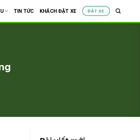
ỆU
TIN TỨC
KHÁCH ĐẶT XE
ĐẶT XE
ợng