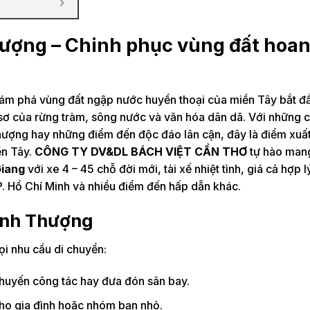
hượng – Chinh phục vùng đất hoan
hám phá vùng đất ngập nước huyền thoại của miền Tây bắt đầ
 sơ của rừng tràm, sông nước và văn hóa dân dã. Với những 
ợng hay những điểm đến độc đáo lân cận, đây là điểm xuất
ền Tây.
CÔNG TY DV&DL BÁCH VIỆT CẦN THƠ
tự hào man
Giang
với xe 4 – 45 chỗ đời mới, tài xế nhiệt tình, giá cả hợp l
. Hồ Chí Minh và nhiều điểm đến hấp dẫn khác.
Minh Thượng
i nhu cầu di chuyển:
chuyến công tác hay đưa đón sân bay.
 cho gia đình hoặc nhóm bạn nhỏ.