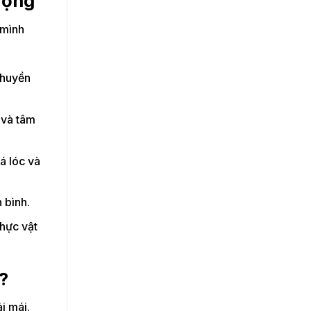
hượng
 mình
thuyền
 và tâm
á lóc và
 bình.
thực vật
?
i mái.