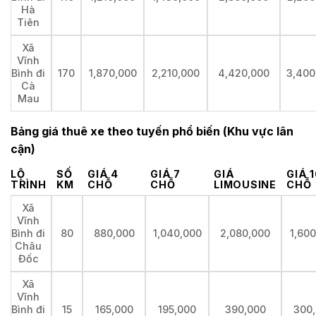
Hà
Tiên
Xã
Vĩnh
Bình đi
170
1,870,000
2,210,000
4,420,000
3,400
Cà
Mau
Bảng giá thuê xe theo tuyến phổ biến (Khu vực lân
cận)
LỘ
SỐ
GIÁ 4
GIÁ 7
GIÁ
GIÁ 
TRÌNH
KM
CHỖ
CHỖ
LIMOUSINE
CHỖ
Xã
Vĩnh
Bình đi
80
880,000
1,040,000
2,080,000
1,60
Châu
Đốc
Xã
Vĩnh
Bình đi
15
165,000
195,000
390,000
300