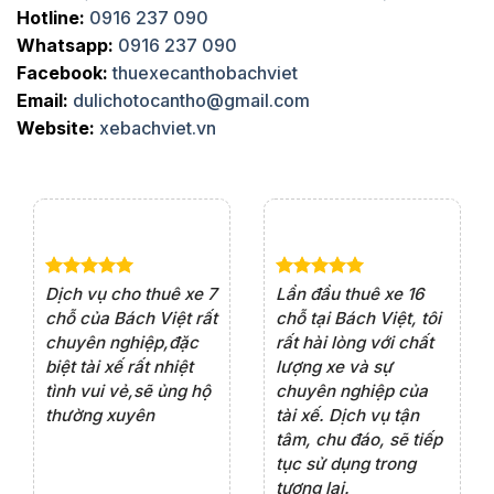
Hotline:
0916 237 090
Whatsapp:
0916 237 090
Facebook:
thuexecanthobachviet
Email:
dulichotocantho@gmail.com
Website:
xebachviet.vn
e 4
Dịch vụ cho thuê xe 7
Lần đầu thuê xe 16
Xe
rất
chỗ của Bách Việt rất
chỗ tại Bách Việt, tôi
tà
ện
chuyên nghiệp,đặc
rất hài lòng với chất
rấ
iểu
biệt tài xế rất nhiệt
lượng xe và sự
th
ôn
tình vui vẻ,sẽ ủng hộ
chuyên nghiệp của
đá
thường xuyên
tài xế. Dịch vụ tận
th
ng
tâm, chu đáo, sẽ tiếp
ch
tục sử dụng trong
ho
tương lai.