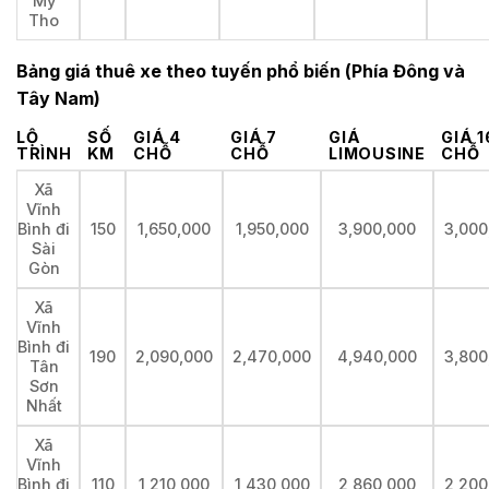
Mỹ
Tho
Bảng giá thuê xe theo tuyến phổ biến (Phía Đông và
Tây Nam)
LỘ
SỐ
GIÁ 4
GIÁ 7
GIÁ
GIÁ 1
TRÌNH
KM
CHỖ
CHỖ
LIMOUSINE
CHỖ
Xã
Vĩnh
Bình đi
150
1,650,000
1,950,000
3,900,000
3,000
Sài
Gòn
Xã
Vĩnh
Bình đi
190
2,090,000
2,470,000
4,940,000
3,800
Tân
Sơn
Nhất
Xã
Vĩnh
Bình đi
110
1,210,000
1,430,000
2,860,000
2,200