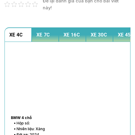
Để lại đánh giá của bạn cho bài viết
này!
XE 4C
XE 7C
XE 16C
XE 30C
XE 45C
BMW 4 chỗ
• Hộp số:
• Nhiên liệu: Xăng
• Đời xe: 2024