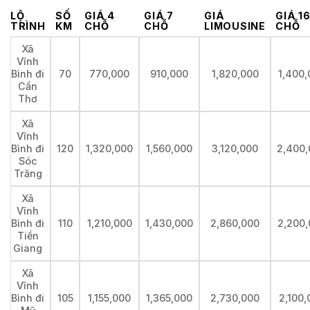
LỘ
SỐ
GIÁ 4
GIÁ 7
GIÁ
GIÁ 1
TRÌNH
KM
CHỖ
CHỖ
LIMOUSINE
CHỖ
Xã
Vĩnh
Bình đi
70
770,000
910,000
1,820,000
1,400,
Cần
Thơ
Xã
Vĩnh
Bình đi
120
1,320,000
1,560,000
3,120,000
2,400,
Sóc
Trăng
Xã
Vĩnh
Bình đi
110
1,210,000
1,430,000
2,860,000
2,200,
Tiền
Giang
Xã
Vĩnh
Bình đi
105
1,155,000
1,365,000
2,730,000
2,100,