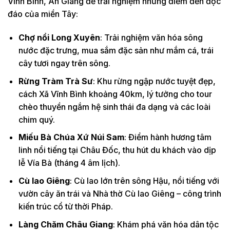
Vĩnh Bình, An Giang để trải nghiệm những điểm đến độc
đáo của miền Tây:
Chợ nổi Long Xuyên
: Trải nghiệm văn hóa sông
nước đặc trưng, mua sắm đặc sản như mắm cá, trái
cây tươi ngay trên sông.
Rừng Tràm Trà Sư
: Khu rừng ngập nước tuyệt đẹp,
cách Xã Vĩnh Bình khoảng 40km, lý tưởng cho tour
chèo thuyền ngắm hệ sinh thái đa dạng và các loài
chim quý.
Miếu Bà Chúa Xứ Núi Sam
: Điểm hành hương tâm
linh nổi tiếng tại Châu Đốc, thu hút du khách vào dịp
lễ Vía Bà (tháng 4 âm lịch).
Cù lao Giêng
: Cù lao lớn trên sông Hậu, nổi tiếng với
vườn cây ăn trái và Nhà thờ Cù lao Giêng – công trình
kiến trúc cổ từ thời Pháp.
Làng Chăm Châu Giang
: Khám phá văn hóa dân tộc