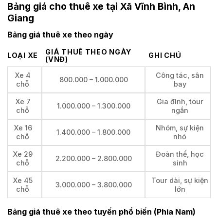
Bảng giá cho thuê xe tại Xã Vĩnh Bình, An
Giang
Bảng giá thuê xe theo ngày
GIÁ THUÊ THEO NGÀY
LOẠI XE
GHI CHÚ
(VNĐ)
Xe 4
Công tác, sân
800.000 – 1.000.000
chỗ
bay
Xe 7
Gia đình, tour
1.000.000 – 1.300.000
chỗ
ngắn
Xe 16
Nhóm, sự kiện
1.400.000 – 1.800.000
chỗ
nhỏ
Xe 29
Đoàn thể, học
2.200.000 – 2.800.000
chỗ
sinh
Xe 45
Tour dài, sự kiện
3.000.000 – 3.800.000
chỗ
lớn
Bảng giá thuê xe theo tuyến phổ biến (Phía Nam)