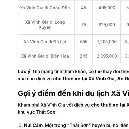
45
495,000
5
Xã Vĩnh Gia đi Châu Đốc
Xã Vĩnh Gia đi Long
75
825,000
9
Xuyên
655
7,205,000
8
Xã Vĩnh Gia đi Đà Lạt
245
2,695,000
3
Xã Vĩnh Gia đi Biên Hòa
Lưu ý
: Giá mang tính tham khảo, có thể thay đổi the
xác cho dịch vụ
cho thuê xe tại Xã Vĩnh Gia, An G
Gợi ý điểm đến khi du lịch Xã V
Khám phá Xã Vĩnh Gia với dịch vụ
cho thuê xe tại 
khu vực Thất Sơn:
Núi Cấm
: Một trong “Thất Sơn” huyền bí, nổi tiế