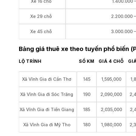
1.400.000 
Xe 16 chỗ
2.200.000 
Xe 29 chỗ
3.000.000 
Xe 45 chỗ
Bảng giá thuê xe theo tuyến phổ biến (
LỘ TRÌNH
SỐ KM
GIÁ 4 CHỖ
GI
145
1,595,000
1,
Xã Vĩnh Gia đi Cần Thơ
190
2,090,000
2,
Xã Vĩnh Gia đi Sóc Trăng
185
2,035,000
2,
Xã Vĩnh Gia đi Tiền Giang
180
1,980,000
2,
Xã Vĩnh Gia đi Mỹ Tho