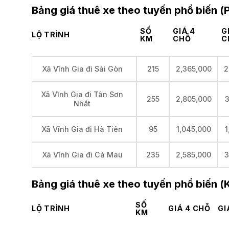
Bảng giá thuê xe theo tuyến phổ biến 
SỐ
GIÁ 4
G
LỘ TRÌNH
KM
CHỖ
C
215
2,365,000
2
Xã Vĩnh Gia đi Sài Gòn
Xã Vĩnh Gia đi Tân Sơn
255
2,805,000
3
Nhất
95
1,045,000
1
Xã Vĩnh Gia đi Hà Tiên
235
2,585,000
3
Xã Vĩnh Gia đi Cà Mau
Bảng giá thuê xe theo tuyến phổ biến (
SỐ
LỘ TRÌNH
GIÁ 4 CHỖ
GI
KM