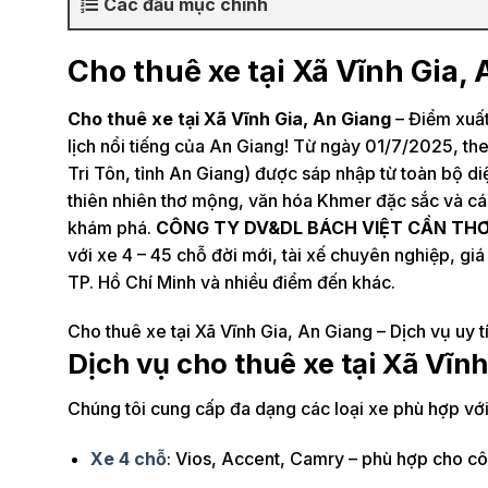
Các đầu mục chính
Cho thuê xe tại Xã Vĩnh Gia, A
Cho thuê xe tại Xã Vĩnh Gia, An Giang
– Điểm xuất
lịch nổi tiếng của An Giang! Từ ngày 01/7/2025, t
Tri Tôn, tỉnh An Giang) được sáp nhập từ toàn bộ di
thiên nhiên thơ mộng, văn hóa Khmer đặc sắc và các d
khám phá.
CÔNG TY DV&DL BÁCH VIỆT CẦN TH
với xe 4 – 45 chỗ đời mới, tài xế chuyên nghiệp, g
TP. Hồ Chí Minh và nhiều điểm đến khác.
Cho thuê xe tại Xã Vĩnh Gia, An Giang – Dịch vụ uy tí
Dịch vụ cho thuê xe tại Xã Vĩnh
Chúng tôi cung cấp đa dạng các loại xe phù hợp với
Xe 4 chỗ
: Vios, Accent, Camry – phù hợp cho cô