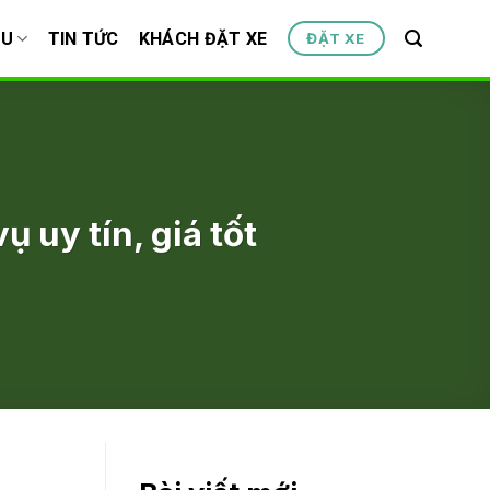
ỆU
TIN TỨC
KHÁCH ĐẶT XE
ĐẶT XE
ụ uy tín, giá tốt