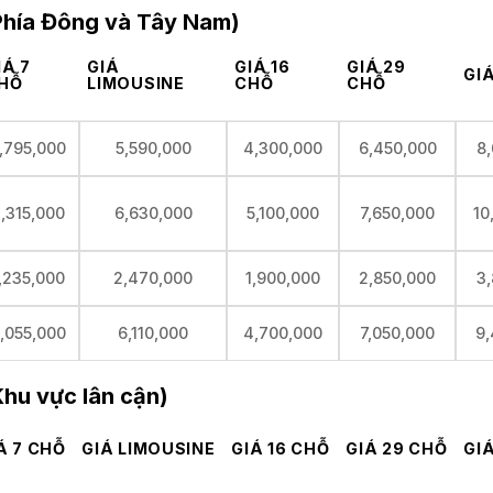
(Phía Đông và Tây Nam)
IÁ 7
GIÁ
GIÁ 16
GIÁ 29
GI
HỖ
LIMOUSINE
CHỖ
CHỖ
,795,000
5,590,000
4,300,000
6,450,000
8
,315,000
6,630,000
5,100,000
7,650,000
10
,235,000
2,470,000
1,900,000
2,850,000
3
,055,000
6,110,000
4,700,000
7,050,000
9,
Khu vực lân cận)
Á 7 CHỖ
GIÁ LIMOUSINE
GIÁ 16 CHỖ
GIÁ 29 CHỖ
GI