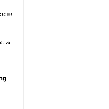
các loài
hóa và
úng