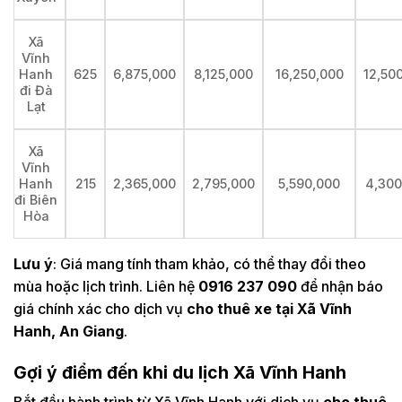
Xã
Vĩnh
625
6,875,000
8,125,000
16,250,000
12,50
Hanh
đi Đà
Lạt
Xã
Vĩnh
215
2,365,000
2,795,000
5,590,000
4,300
Hanh
đi Biên
Hòa
Lưu ý
: Giá mang tính tham khảo, có thể thay đổi theo
mùa hoặc lịch trình. Liên hệ
0916 237 090
để nhận báo
giá chính xác cho dịch vụ
cho thuê xe tại Xã Vĩnh
Hanh, An Giang
.
Gợi ý điểm đến khi du lịch Xã Vĩnh Hanh