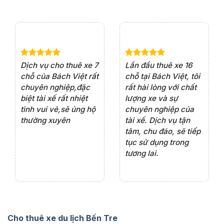
e 4
Dịch vụ cho thuê xe 7
Lần đầu thuê xe 16
Xe
rất
chỗ của Bách Việt rất
chỗ tại Bách Việt, tôi
tà
ện
chuyên nghiệp,đặc
rất hài lòng với chất
rấ
iểu
biệt tài xế rất nhiệt
lượng xe và sự
th
ôn
tình vui vẻ,sẽ ủng hộ
chuyên nghiệp của
đá
thường xuyên
tài xế. Dịch vụ tận
th
ng
tâm, chu đáo, sẽ tiếp
ch
tục sử dụng trong
ho
tương lai.
Cho thuê xe du lịch Bến Tre