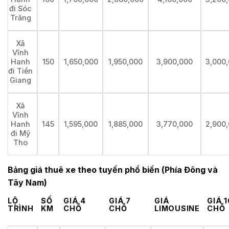
đi Sóc
Trăng
Xã
Vĩnh
150
1,650,000
1,950,000
3,900,000
3,000
Hanh
đi Tiền
Giang
Xã
Vĩnh
145
1,595,000
1,885,000
3,770,000
2,900
Hanh
đi Mỹ
Tho
Bảng giá thuê xe theo tuyến phổ biến (Phía Đông và
Tây Nam)
LỘ
SỐ
GIÁ 4
GIÁ 7
GIÁ
GIÁ 1
TRÌNH
KM
CHỖ
CHỖ
LIMOUSINE
CHỖ