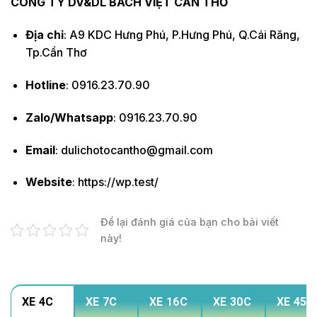
CÔNG TY DV&DL BÁCH VIỆT CẦN THƠ
Địa chỉ
: A9 KDC Hưng Phú, P.Hưng Phú, Q.Cái Răng,
Tp.Cần Thơ
Hotline
: 0916.23.70.90
Zalo/Whatsapp
: 0916.23.70.90
Email
: dulichotocantho@gmail.com
Website
: https://wp.test/
Để lại đánh giá của bạn cho bài viết
này!
XE 4C
XE 7C
XE 16C
XE 30C
XE 45C