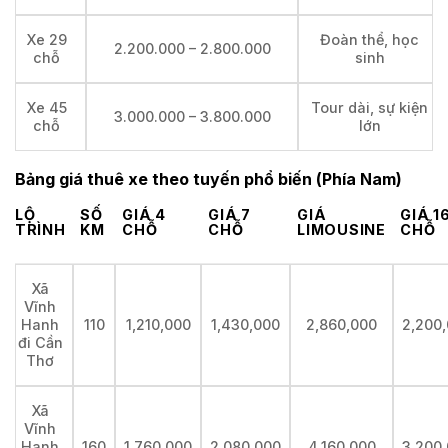
Xe 29
Đoàn thể, học
2.200.000 – 2.800.000
chỗ
sinh
Xe 45
Tour dài, sự kiện
3.000.000 – 3.800.000
chỗ
lớn
Bảng giá thuê xe theo tuyến phổ biến (Phía Nam)
LỘ
SỐ
GIÁ 4
GIÁ 7
GIÁ
GIÁ 1
TRÌNH
KM
CHỖ
CHỖ
LIMOUSINE
CHỖ
Xã
Vĩnh
110
1,210,000
1,430,000
2,860,000
2,200
Hanh
đi Cần
Thơ
Xã
Vĩnh
160
1,760,000
2,080,000
4,160,000
3,200
Hanh