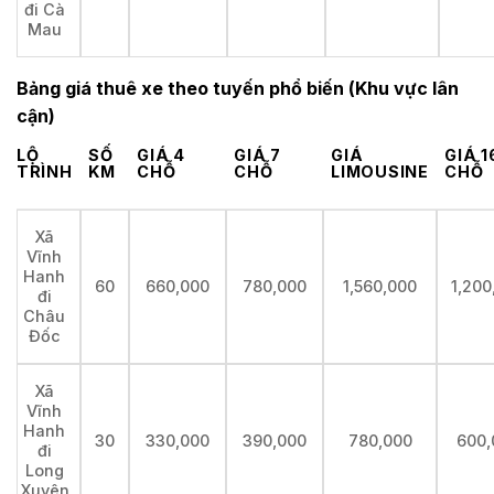
đi Cà
Mau
Bảng giá thuê xe theo tuyến phổ biến (Khu vực lân
cận)
LỘ
SỐ
GIÁ 4
GIÁ 7
GIÁ
GIÁ 1
TRÌNH
KM
CHỖ
CHỖ
LIMOUSINE
CHỖ
Xã
Vĩnh
Hanh
60
660,000
780,000
1,560,000
1,200
đi
Châu
Đốc
Xã
Vĩnh
Hanh
30
330,000
390,000
780,000
600,
đi
Long
Xuyên