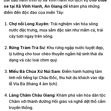
Bắt đầu hành trình từ Xã Vĩnh Hanh với dịch vụ
cho thuê
xe tại Xã Vĩnh Hanh, An Giang
để khám phá những
điểm đến độc đáo của miền Tây:
Chợ nổi Long Xuyên
: Trải nghiệm văn hóa sông
nước đặc trưng, mua sắm đặc sản như mắm cá, trái
cây tươi ngay trên sông.
Rừng Tràm Trà Sư
: Khu rừng ngập nước tuyệt đẹp,
lý tưởng cho tour chèo thuyền ngắm hệ sinh thái đa
dạng và các loài chim quý.
Miếu Bà Chúa Xứ Núi Sam
: Điểm hành hương tâm
linh nổi tiếng tại Châu Đốc, thu hút du khách vào dịp
lễ Vía Bà (tháng 4 âm lịch).
Làng Chăm Châu Giang
: Khám phá văn hóa dân tộc
Chăm với thánh đường Hồi giáo và nghề dệt thổ cẩm
truyền thống.