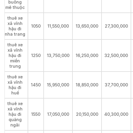
buông
mê thuộc
thuê xe
xã vĩnh
1050
11,550,000
13,650,000
27,300,000
hậu đi
nha trang
thuê xe
xã vĩnh
hậu đi
1250
13,750,000
16,250,000
32,500,000
miền
trung
thuê xe
xã vĩnh
1450
15,950,000
18,850,000
37,700,000
hậu đi
huế
thuê xe
xã vĩnh
hậu đi
1550
17,050,000
20,150,000
40,300,000
quảng
ngãi