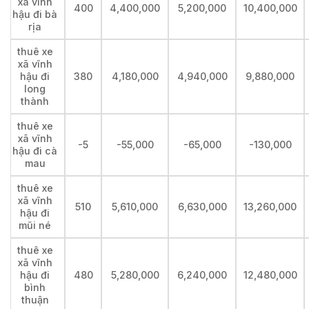
xã vĩnh
400
4,400,000
5,200,000
10,400,000
hậu đi bà
rịa
thuê xe
xã vĩnh
hậu đi
380
4,180,000
4,940,000
9,880,000
long
thành
thuê xe
xã vĩnh
-5
-55,000
-65,000
-130,000
hậu đi cà
mau
thuê xe
xã vĩnh
510
5,610,000
6,630,000
13,260,000
hậu đi
mũi né
thuê xe
xã vĩnh
hậu đi
480
5,280,000
6,240,000
12,480,000
bình
thuận