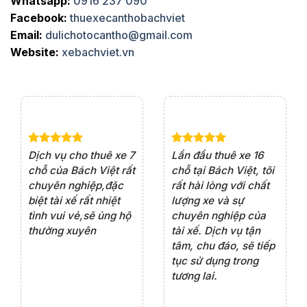
Whatsapp:
0916 237 090
Facebook:
thuexecanthobachviet
Email:
dulichotocantho@gmail.com
Website:
xebachviet.vn
e 4
Dịch vụ cho thuê xe 7
Lần đầu thuê xe 16
Xe
rất
chỗ của Bách Việt rất
chỗ tại Bách Việt, tôi
tà
ện
chuyên nghiệp,đặc
rất hài lòng với chất
rấ
iểu
biệt tài xế rất nhiệt
lượng xe và sự
th
ôn
tình vui vẻ,sẽ ủng hộ
chuyên nghiệp của
đá
thường xuyên
tài xế. Dịch vụ tận
th
ng
tâm, chu đáo, sẽ tiếp
ch
tục sử dụng trong
ho
tương lai.