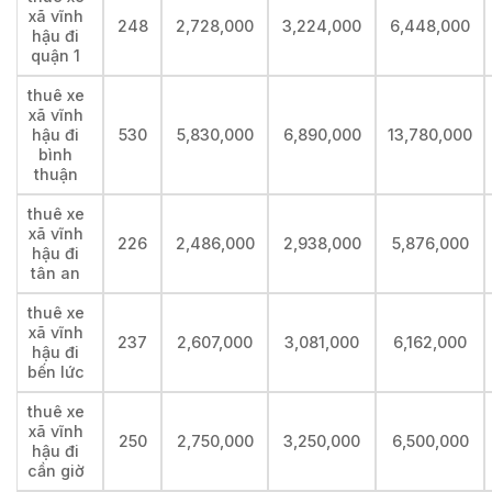
xã vĩnh
248
2,728,000
3,224,000
6,448,000
hậu đi
quận 1
thuê xe
xã vĩnh
hậu đi
530
5,830,000
6,890,000
13,780,000
bình
thuận
thuê xe
xã vĩnh
226
2,486,000
2,938,000
5,876,000
hậu đi
tân an
thuê xe
xã vĩnh
237
2,607,000
3,081,000
6,162,000
hậu đi
bến lức
thuê xe
xã vĩnh
250
2,750,000
3,250,000
6,500,000
hậu đi
cần giờ