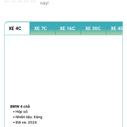
này!
XE 4C
XE 7C
XE 16C
XE 30C
XE 45C
BMW 4 chỗ
• Hộp số:
• Nhiên liệu: Xăng
• Đời xe: 2024