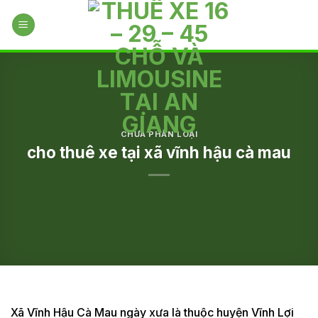
Skip
to
content
CHƯA PHÂN LOẠI
cho thuê xe tại xã vĩnh hậu cà mau
Xã Vĩnh Hậu Cà Mau ngày xưa là thuộc huyện Vĩnh Lợi