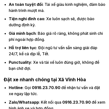
An toàn tuyệt đối
: Tài xế giàu kinh nghiệm, đảm bảo
hành trình mượt mà.
Tiện nghi đỉnh cao
: Xe luôn sạch sẽ, được bảo
dưỡng định kỳ.
Giá minh bạch
: Báo giá rõ ràng, không phát sinh chi
phí ngoài hợp đồng.
Hỗ trợ liên tục
: Đội ngũ tư vấn sẵn sàng giải đáp
24/7, kể cả dịp lễ, Tết.
Punctuality
: Xe và tài xế luôn đúng giờ, không để
bạn chờ đợi.
Đặt xe nhanh chóng tại Xã Vĩnh Hòa
Hotline
: Gọi
0916.23.70.90
để nhận tư vấn và đặt
xe ngay lập tức.
Zalo/Whatsapp
: Kết nối qua
0916.23.70.90
để xem
hình ảnh xe và hợp đồng.