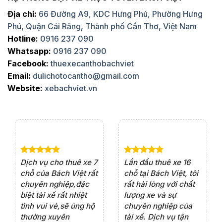
Địa chỉ:
66 Đường A9, KDC Hưng Phú, Phường Hưng
Phú, Quận Cái Răng, Thành phố Cần Thơ, Việt Nam
Hotline:
0916 237 090
Whatsapp:
0916 237 090
Facebook:
thuexecanthobachviet
Email:
dulichotocantho@gmail.com
Website:
xebachviet.vn
e 4
Dịch vụ cho thuê xe 7
Lần đầu thuê xe 16
Xe
rất
chỗ của Bách Việt rất
chỗ tại Bách Việt, tôi
tà
ện
chuyên nghiệp,đặc
rất hài lòng với chất
rấ
iểu
biệt tài xế rất nhiệt
lượng xe và sự
th
ôn
tình vui vẻ,sẽ ủng hộ
chuyên nghiệp của
đá
thường xuyên
tài xế. Dịch vụ tận
th