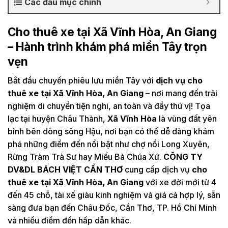
Các đầu mục chính
Cho thuê xe tại Xã Vĩnh Hòa, An Giang
– Hành trình khám phá miền Tây trọn
vẹn
Bắt đầu chuyến phiêu lưu miền Tây với
dịch vụ cho
thuê xe tại Xã Vĩnh Hòa, An Giang
– nơi mang đến trải
nghiệm di chuyển tiện nghi, an toàn và đầy thú vị! Tọa
lạc tại huyện Châu Thành,
Xã Vĩnh Hòa
là vùng đất yên
bình bên dòng sông Hậu, nơi bạn có thể dễ dàng khám
phá những điểm đến nổi bật như chợ nổi Long Xuyên,
Rừng Tràm Trà Sư hay Miếu Bà Chúa Xứ.
CÔNG TY
DV&DL BÁCH VIỆT CẦN THƠ
cung cấp dịch vụ
cho
thuê xe tại Xã Vĩnh Hòa, An Giang
với xe đời mới từ 4
đến 45 chỗ, tài xế giàu kinh nghiệm và giá cả hợp lý, sẵn
sàng đưa bạn đến Châu Đốc, Cần Thơ, TP. Hồ Chí Minh
và nhiều điểm đến hấp dẫn khác.