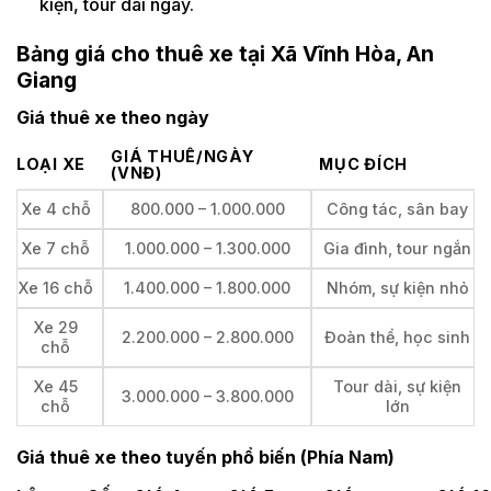
kiện, tour dài ngày.
Bảng giá cho thuê xe tại Xã Vĩnh Hòa, An
Giang
Giá thuê xe theo ngày
GIÁ THUÊ/NGÀY
LOẠI XE
MỤC ĐÍCH
(VNĐ)
Xe 4 chỗ
800.000 – 1.000.000
Công tác, sân bay
Xe 7 chỗ
1.000.000 – 1.300.000
Gia đình, tour ngắn
Xe 16 chỗ
1.400.000 – 1.800.000
Nhóm, sự kiện nhỏ
Xe 29
2.200.000 – 2.800.000
Đoàn thể, học sinh
chỗ
Xe 45
Tour dài, sự kiện
3.000.000 – 3.800.000
chỗ
lớn
Giá thuê xe theo tuyến phổ biến (Phía Nam)