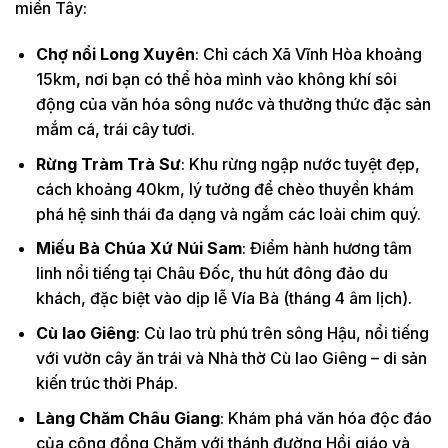
miền Tây:
Chợ nổi Long Xuyên
: Chỉ cách Xã Vĩnh Hòa khoảng
15km, nơi bạn có thể hòa mình vào không khí sôi
động của văn hóa sông nước và thưởng thức đặc sản
mắm cá, trái cây tươi.
Rừng Tràm Trà Sư
: Khu rừng ngập nước tuyệt đẹp,
cách khoảng 40km, lý tưởng để chèo thuyền khám
phá hệ sinh thái đa dạng và ngắm các loài chim quý.
Miếu Bà Chúa Xứ Núi Sam
: Điểm hành hương tâm
linh nổi tiếng tại Châu Đốc, thu hút đông đảo du
khách, đặc biệt vào dịp lễ Vía Bà (tháng 4 âm lịch).
Cù lao Giêng
: Cù lao trù phú trên sông Hậu, nổi tiếng
với vườn cây ăn trái và Nhà thờ Cù lao Giêng – di sản
kiến trúc thời Pháp.
Làng Chăm Châu Giang
: Khám phá văn hóa độc đáo
của cộng đồng Chăm với thánh đường Hồi giáo và