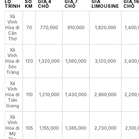
LỘ
SỐ
GIÁ 4
GIÁ 7
GIÁ
GIÁ 1
TRÌNH
KM
CHỖ
CHỖ
LIMOUSINE
CHỖ
Xã
Vĩnh
Hòa đi
70
770,000
910,000
1,820,000
1,400,
Cần
Thơ
Xã
Vĩnh
Hòa đi
120
1,320,000
1,560,000
3,120,000
2,400,
Sóc
Trăng
Xã
Vĩnh
Hòa đi
110
1,210,000
1,430,000
2,860,000
2,200,
Tiền
Giang
Xã
Vĩnh
Hòa đi
105
1,155,000
1,365,000
2,730,000
2,100,
Mỹ