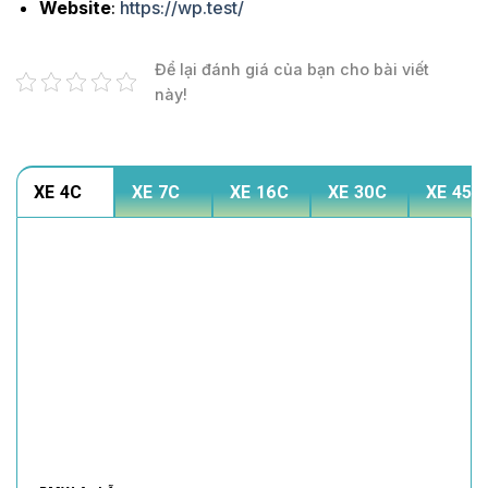
Website
:
https://wp.test/
Để lại đánh giá của bạn cho bài viết
này!
XE 4C
XE 7C
XE 16C
XE 30C
XE 45C