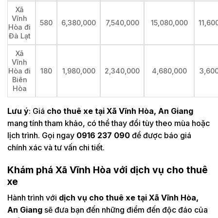
Xã
Vĩnh
580
6,380,000
7,540,000
15,080,000
11,60
Hòa đi
Đà Lạt
Xã
Vĩnh
Hòa đi
180
1,980,000
2,340,000
4,680,000
3,60
Biên
Hòa
Lưu ý
: Giá
cho thuê xe tại Xã Vĩnh Hòa, An Giang
mang tính tham khảo, có thể thay đổi tùy theo mùa hoặc
lịch trình. Gọi ngay
0916 237 090
để được báo giá
chính xác và tư vấn chi tiết.
Khám phá Xã Vĩnh Hòa với dịch vụ cho thuê
xe
Hành trình với
dịch vụ cho thuê xe tại Xã Vĩnh Hòa,
An Giang
sẽ đưa bạn đến những điểm đến độc đáo của