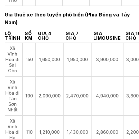
Tho
Giá thuê xe theo tuyến phổ biến (Phía Đông và Tây
Nam)
LỘ
SỐ
GIÁ 4
GIÁ 7
GIÁ
GIÁ 1
TRÌNH
KM
CHỖ
CHỖ
LIMOUSINE
CHỖ
Xã
Vĩnh
Hòa đi
150
1,650,000
1,950,000
3,900,000
3,000
Sài
Gòn
Xã
Vĩnh
Hòa đi
190
2,090,000
2,470,000
4,940,000
3,800
Tân
Sơn
Nhất
Xã
Vĩnh
Hòa đi
110
1,210,000
1,430,000
2,860,000
2,200
Hà