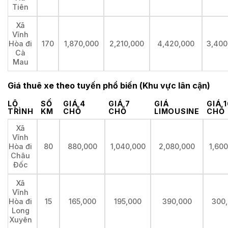
Tiên
Xã
Vĩnh
Hòa đi
170
1,870,000
2,210,000
4,420,000
3,400
Cà
Mau
Giá thuê xe theo tuyến phổ biến (Khu vực lân cận)
LỘ
SỐ
GIÁ 4
GIÁ 7
GIÁ
GIÁ 
TRÌNH
KM
CHỖ
CHỖ
LIMOUSINE
CHỖ
Xã
Vĩnh
Hòa đi
80
880,000
1,040,000
2,080,000
1,60
Châu
Đốc
Xã
Vĩnh
Hòa đi
15
165,000
195,000
390,000
300
Long
Xuyên