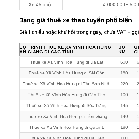
Xe 45 chỗ
4.000.000 – 5.0
Bảng giá thuê xe theo tuyến phổ biến
Giá 1 chiều hoặc khứ hồi trong ngày, chưa VAT – gọ
LỘ TRÌNH THUÊ XE XÃ VĨNH HÒA HƯNG
SỐ
G
AN GIANG ĐI CÁC TỈNH
KM
C
Thuê xe Xã Vĩnh Hòa Hưng đi Đà Lạt
600
Thuê xe Xã Vĩnh Hòa Hưng đi Sài Gòn
180
Thuê xe Xã Vĩnh Hòa Hưng đi Tân Sơn Nhất
220
Thuê xe Xã Vĩnh Hòa Hưng đi Cần Thơ
100
Thuê xe Xã Vĩnh Hòa Hưng đi Sóc Trăng
145
Thuê xe Xã Vĩnh Hòa Hưng đi Tiền Giang
140
Thuê xe Xã Vĩnh Hòa Hưng đi Quận 1
180
Thuê xe Xã Vĩnh Hòa Hưng đi Hà Tiên
110