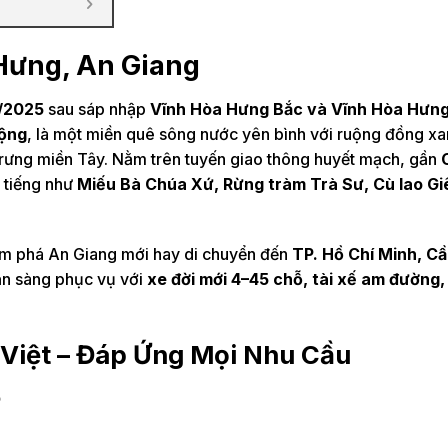
Hưng, An Giang
/2025
sau sáp nhập
Vĩnh Hòa Hưng Bắc và Vĩnh Hòa Hưn
rộng
, là một miền quê sông nước yên bình với ruộng đồng x
 trưng miền Tây. Nằm trên tuyến giao thông huyết mạch, gần
i tiếng như
Miếu Bà Chúa Xứ, Rừng tràm Trà Sư, Cù lao Gi
m phá An Giang mới hay di chuyển đến
TP. Hồ Chí Minh, C
n sàng phục vụ với
xe đời mới 4–45 chỗ, tài xế am đường,
 Việt – Đáp Ứng Mọi Nhu Cầu
ỏ