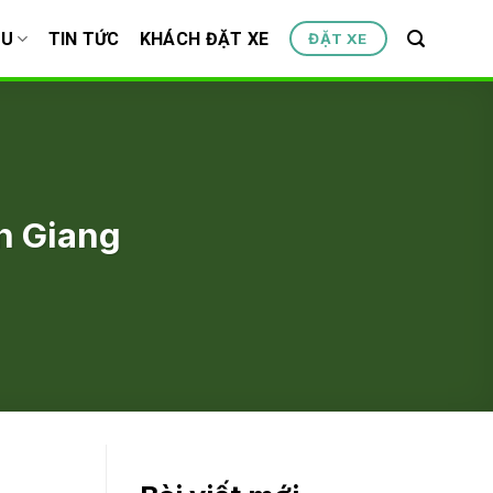
ỆU
TIN TỨC
KHÁCH ĐẶT XE
ĐẶT XE
n Giang