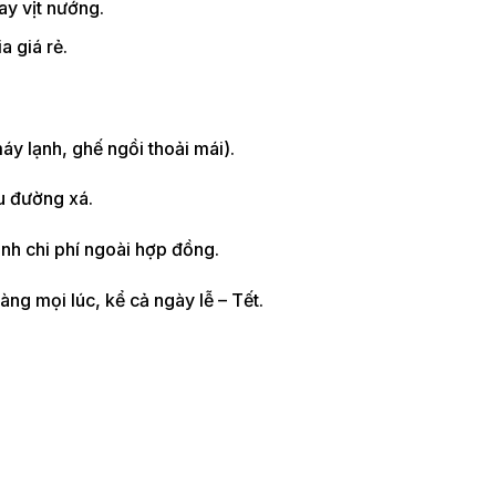
ay vịt nướng.
 giá rẻ.
máy lạnh, ghế ngồi thoải mái).
ểu đường xá.
inh chi phí ngoài hợp đồng.
ng mọi lúc, kể cả ngày lễ – Tết.