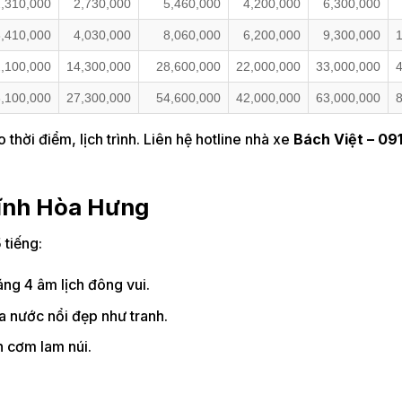
2,310,000
2,730,000
5,460,000
4,200,000
6,300,000
3,410,000
4,030,000
8,060,000
6,200,000
9,300,000
,100,000
14,300,000
28,600,000
22,000,000
33,000,000
,100,000
27,300,000
54,600,000
42,000,000
63,000,000
 thời điểm, lịch trình. Liên hệ hotline nhà xe
Bách Việt –
09
Vĩnh Hòa Hưng
 tiếng:
tháng 4 âm lịch đông vui.
 nước nổi đẹp như tranh.
n cơm lam núi.