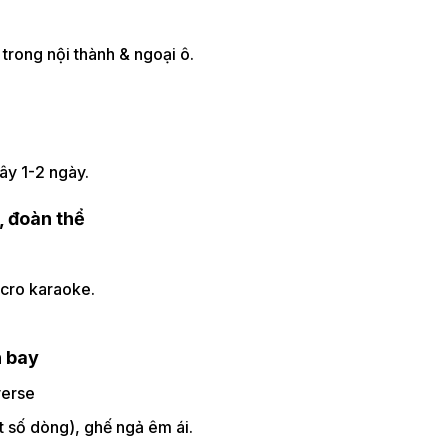
t trong nội thành & ngoại ô.
ây 1-2 ngày.
, đoàn thể
micro karaoke.
n bay
verse
ột số dòng), ghế ngả êm ái.