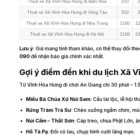
Thuê xe Xã Vĩnh Hòa Hưng đi Biên Hòa
210
Thuê xe Xã Vĩnh Hòa Hưng đi Vũng Tàu
310
Thuê xe Xã Vĩnh Hòa Hưng đi Nha Trang
1100
12
Thuê xe Xã Vĩnh Hòa Hưng đi Hà Nội
2100
23
Lưu ý
: Giá mang tính tham khảo, có thể thay đổi theo
090
để nhận báo giá chính xác nhất.
Gợi ý điểm đến khi du lịch Xã 
Từ Vĩnh Hòa Hưng đi chơi An Giang chỉ 30 phút – 1.5
Miếu Bà Chúa Xứ Núi Sam
: Cầu tài lộc, lễ hội 
Rừng Tràm Trà Sư
: Chèo xuồng ngắm chim, mùa
Núi Cấm – Thất Sơn
: Cáp treo, chùa Phật Lớn, ă
Hồ Tà Pạ
: Đồi cỏ lau, chụp hình cưới lãng mạn.