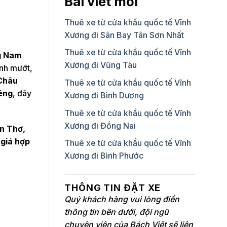
Bài viết mới
Thuê xe từ cửa khẩu quốc tế Vĩnh
Xương đi Sân Bay Tân Sơn Nhất
Thuê xe từ cửa khẩu quốc tế Vĩnh
g Nam
Xương đi Vũng Tàu
anh mướt,
Châu
Thuê xe từ cửa khẩu quốc tế Vĩnh
êng
, đây
Xương đi Bình Dương
Thuê xe từ cửa khẩu quốc tế Vĩnh
Xương đi Đồng Nai
ần Thơ,
 giá hợp
Thuê xe từ cửa khẩu quốc tế Vĩnh
Xương đi Bình Phước
THÔNG TIN ĐẶT XE
Quý khách hàng vui lòng điền
thông tin bên dưới, đội ngũ
chuyên viên của Bách Việt sẽ liên