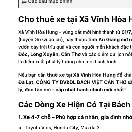
Các đầu mục chính
Cho thuê xe tại
Xã Vĩnh Hòa 
Xã Vĩnh Hòa Hưng – vùng đất mới hình thành từ
01/7
(huyện Gò Quao cũ), nay thuộc
tỉnh An Giang mở 
vườn cây trái trĩu quả và con người mến khách đặc
Đốc, Long Xuyên, Cần Thơ
và các điểm du lịch nổ
là điểm xuất phát lý tưởng cho mọi hành trình.
Nếu bạn cần
thuê xe tại Xã Vĩnh Hòa Hưng
để khá
Đà Lạt
,
CÔNG TY DV&DL BÁCH VIỆT CẦN THƠ
sẵ
lý, đón tận nơi – cập nhật hành chính mới nhất!
Các Dòng Xe Hiện Có Tại Bách
1. Xe 4-7 chỗ – Phù hợp cá nhân, gia đình nh
Toyota Vios, Honda City, Mazda 3