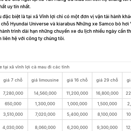
t uy tín nhất.
đặc biệt là tại xã Vĩnh lợi chỉ có một đơn vị vận tải hành khá
5 chỗ Hyundai Universe và kiarabus Những xe Samco bò hơi V
ành trình dài hạn những chuyến xe du lịch nhiều ngày cần t
liên hệ với công ty chúng tôi.
 tại xã vĩnh lợi cà mau đi các tỉnh
giá 7 chỗ
giá limousine
giá 16 chỗ
giá 29 chỗ
gi
7,280,000
14,560,000
11,200,000
16,800,000
22
650,000
1,300,000
1,000,000
1,500,000
2
3,510,000
7,020,000
5,400,000
8,100,000
10
4,030,000
8,060,000
6,200,000
9,300,000
12