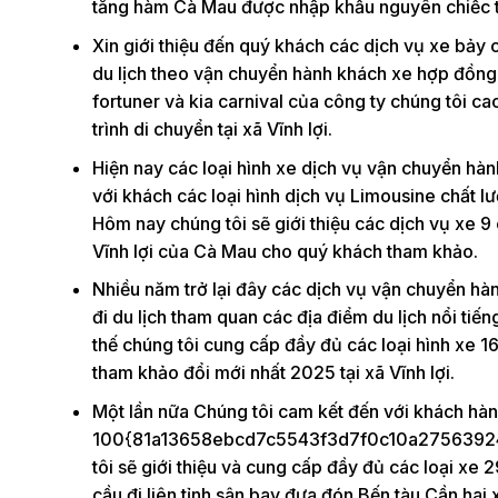
tăng hàm Cà Mau được nhập khẩu nguyên chiếc 
Xin giới thiệu đến quý khách các dịch vụ xe bảy 
du lịch theo vận chuyển hành khách xe hợp đồng t
fortuner và kia carnival của công ty chúng tôi 
trình di chuyển tại xã Vĩnh lợi.
Hiện nay các loại hình xe dịch vụ vận chuyển h
với khách các loại hình dịch vụ Limousine chất 
Hôm nay chúng tôi sẽ giới thiệu các dịch vụ xe 9
Vĩnh lợi của Cà Mau cho quý khách tham khảo.
Nhiều năm trở lại đây các dịch vụ vận chuyển hàn
đi du lịch tham quan các địa điểm du lịch nổi tiế
thế chúng tôi cung cấp đầy đủ các loại hình xe 1
tham khảo đổi mới nhất 2025 tại xã Vĩnh lợi.
Một lần nữa Chúng tôi cam kết đến với khách hàn
100{81a13658ebcd7c5543f3d7f0c10a27563924
tôi sẽ giới thiệu và cung cấp đầy đủ các loại xe
cầu đi liên tỉnh sân bay đưa đón Bến tàu Cần hai 