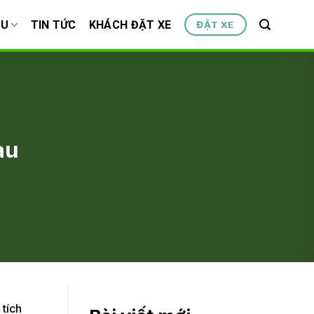
ỆU
TIN TỨC
KHÁCH ĐẶT XE
ĐẶT XE
au
 tích