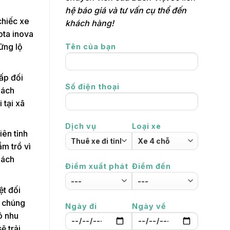
hệ báo giá và tư vấn cụ thể đến
chiếc xe
khách hàng!
ota inova
ững lộ
Tên của bạn
ấp đối
Số điện thoại
hách
 tại xã
Dịch vụ
Loại xe
iên tỉnh
ầm trồ vì
hách
Điểm xuất phát
Điểm đến
ệt đối
 chúng
Ngày đi
Ngày về
ó nhu
ẽ trải