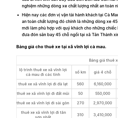
nghiệm những dòng xe chất lượng nhất an toàn nhấ
Hiện nay các đơn vị vận tải hành khách tại Cà Mau 
an toàn chất lượng đó chính là những dòng xe 4
mới làm phù hợp với quý khách cho những chiếc h
đưa đón sân bay 45 chỗ ngồi tại xã Tân Thành xin 
Bảng giá cho thuê xe tại xã vĩnh lợi cà mau.
Bảng giá thuê xe
lộ trình thuê xe xã vĩnh lợi
số km
giá 4 chỗ
cà mau đi các tỉnh
thuê xe xã vĩnh lợi đi đà lạt
560
6,160,000
thuê xe xã vĩnh lợi đi đất mũi
50
550,000
thuê xe xã vĩnh lợi đi sài gòn
270
2,970,000
thuê xe xã vĩnh lợi đi tân
310
3,410,000
sơn nhất