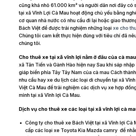
cũng khá nhỏ 61.000 km² và người dân nơi đây có số
tại xã Vĩnh Lợi Cà Mau hoạt động chủ yếu bằng nghề
cơ quan nhà nước có nhu cầu đi lại hoặc giao thương
Bách Việt để được trải nghiệm những loại
xe cho thu
Chúng tôi cam kết thực hiện đúng với tiêu chí đã nêu
chúng tôi.
Cho thuê xe tại xã vĩnh lợi nằm ở đâu của cà ma
xã Tân Tiến và Gành Hào hiện nay Sau khi sáp nhập t
giáp biển phía Tây Tây Nam của cà mau Cách thàn
nhu cầu hay xe du lịch các loại di chuyển tại xã Vĩnh
Việt Cà Mau để trải nghiệm các dịch vụ xe hợp đồng 
mình tại xã Vĩnh lợi Cà Mau.
Dịch vụ cho thuê xe các loại tại xã vĩnh lợi cà ma
Công ty cho thuê xe Bách Việt tại xã Vĩnh lợi Cà
cấp các loại xe Toyota Kia Mazda camry để nhằm