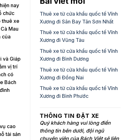
Bài viết mới
hiện nay
ổ chức
Thuê xe từ cửa khẩu quốc tế Vĩnh
o thuê xe
Xương đi Sân Bay Tân Sơn Nhất
 Cà Mau
Thuê xe từ cửa khẩu quốc tế Vĩnh
m của
Xương đi Vũng Tàu
Thuê xe từ cửa khẩu quốc tế Vĩnh
i và Giáp
Xương đi Bình Dương
m vị trí
Thuê xe từ cửa khẩu quốc tế Vĩnh
ách có
Xương đi Đồng Nai
 xe Bách
Thuê xe từ cửa khẩu quốc tế Vĩnh
 đình
Xương đi Bình Phước
THÔNG TIN ĐẶT XE
Quý khách hàng vui lòng điền
 vụ cao
thông tin bên dưới, đội ngũ
ỗ tài sản
chuyên viên của Bách Việt sẽ liên