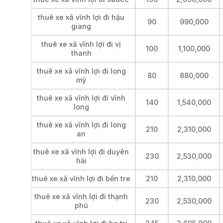
thuê xe xã vĩnh lợi đi hậu
90
990,000
giang
thuê xe xã vĩnh lợi đi vị
100
1,100,000
thanh
thuê xe xã vĩnh lợi đi long
80
880,000
mỹ
thuê xe xã vĩnh lợi đi vĩnh
140
1,540,000
long
thuê xe xã vĩnh lợi đi long
210
2,310,000
an
thuê xe xã vĩnh lợi đi duyên
230
2,530,000
hải
thuê xe xã vĩnh lợi đi bến tre
210
2,310,000
thuê xe xã vĩnh lợi đi thạnh
230
2,530,000
phú