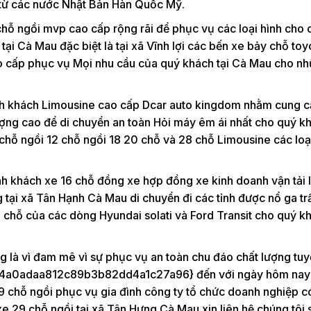
từ các nước Nhật Bản Hàn Quốc Mỹ.
chỗ ngồi mvp cao cấp rộng rãi để phục vụ các loại hình cho 
ại Cà Mau đặc biệt là tại xã Vĩnh lợi các bến xe bảy chỗ toy
cao cấp phục vụ Mọi nhu cầu của quý khách tại Cà Mau cho nh
ành khách Limousine cao cấp Dcar auto kingdom nhằm cung c
lượng cao để di chuyển an toàn Hỏi máy êm ái nhất cho quý k
 chỗ ngồi 12 chỗ ngồi 18 20 chỗ và 28 chỗ Limousine các loại
h khách xe 16 chỗ đồng xe hợp đồng xe kinh doanh vận tải l
ng tại xã Tân Hạnh Cà Mau di chuyển đi các tỉnh được nổ ga tr
6 chỗ của các dòng Hyundai solati và Ford Transit cho quý k
g là vì đam mê vì sự phục vụ an toàn chu đáo chất lượng tuy
a0adaa812c89b3b82dd4a1c27a96} đến với ngày hôm nay
 29 chỗ ngồi phục vụ gia đình công ty tổ chức doanh nghiệp c
xe 29 chỗ ngồi tại xã Tân Hưng Cà Mau xin liên hệ chúng tôi s