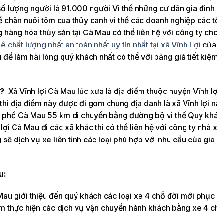
 lượng người là 91.000 người Vì thế những cư dân gia đình 
 chăn nuôi tôm cua thủy canh vì thế các doanh nghiệp các t
 hàng hóa thủy sản tại Cà Mau có thể liên hệ với công ty ch
ê chất lượng nhất an toàn nhất uy tín nhất tại xã Vĩnh Lợi
của
 để làm hài lòng quý khách nhất có thể với bảng giá tiết kiệ
u?
Xã Vĩnh lợi Cà Mau lúc xưa là địa điểm thuộc huyện Vĩnh lợ
hì địa điểm này được đi gom chung địa danh là xã Vĩnh lợi nằ
h phố Cà Mau 55 km di chuyển bằng đường bộ vì thế Quý kh
 lợi Cà Mau đi các xã khác thì có thể liên hệ với công ty nhà
sẽ dịch vụ xe liên tỉnh các loại phù hợp với nhu cầu của gia
u:
 Mau giới thiệu đến quý khách các loại xe 4 chỗ đời mới phục
 thực hiện các dịch vụ vận chuyển hành khách bằng xe 4 ch