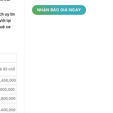
ch uy tín
ới lại
huê xe
á 45 chỗ
,400,000
,000,000
,800,000
,400,000