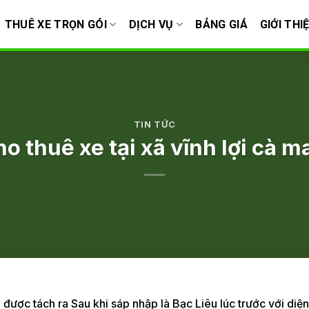
THUÊ XE TRỌN GÓI
DỊCH VỤ
BẢNG GIÁ
GIỚI THI
TIN TỨC
ho thuê xe tại xã vĩnh lợi cà m
 được tách ra Sau khi sáp nhập là Bạc Liêu lúc trước với diện