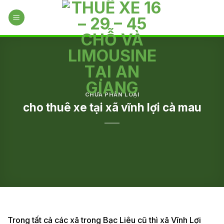
Skip
to
content
CHƯA PHÂN LOẠI
cho thuê xe tại xã vĩnh lợi cà mau
Trong tất cả các xã trong Bạc Liêu cũ thì xã Vĩnh Lợi