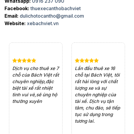
Whatsapp:
0916 237 090
Facebook:
thuexecanthobachviet
Email:
dulichotocantho@gmail.com
Website:
xebachviet.vn
e 4
Dịch vụ cho thuê xe 7
Lần đầu thuê xe 16
Xe
rất
chỗ của Bách Việt rất
chỗ tại Bách Việt, tôi
tà
ện
chuyên nghiệp,đặc
rất hài lòng với chất
rấ
iểu
biệt tài xế rất nhiệt
lượng xe và sự
th
ôn
tình vui vẻ,sẽ ủng hộ
chuyên nghiệp của
đá
thường xuyên
tài xế. Dịch vụ tận
th
ng
tâm, chu đáo, sẽ tiếp
ch
tục sử dụng trong
ho
tương lai.