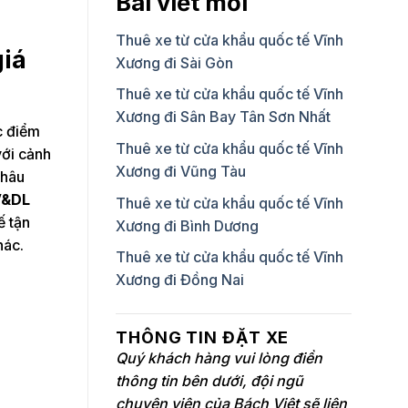
Bài viết mới
Thuê xe từ cửa khẩu quốc tế Vĩnh
giá
Xương đi Sài Gòn
Thuê xe từ cửa khẩu quốc tế Vĩnh
Xương đi Sân Bay Tân Sơn Nhất
c điểm
Thuê xe từ cửa khẩu quốc tế Vĩnh
với cảnh
Xương đi Vũng Tàu
Châu
V&DL
Thuê xe từ cửa khẩu quốc tế Vĩnh
ế tận
Xương đi Bình Dương
hác.
Thuê xe từ cửa khẩu quốc tế Vĩnh
Xương đi Đồng Nai
THÔNG TIN ĐẶT XE
Quý khách hàng vui lòng điền
thông tin bên dưới, đội ngũ
chuyên viên của Bách Việt sẽ liên