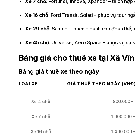
Xe 7 chỗ
: Fortuner, Innova, Xpander – thích hợp
Xe 16 chỗ
: Ford Transit, Solati – phục vụ tour 
Xe 29 chỗ
: Samco, Thaco – dành cho đoàn thể, 
Xe 45 chỗ
: Universe, Aero Space – phục vụ sự ki
Bảng giá cho thuê xe tại Xã Vĩ
Bảng giá thuê xe theo ngày
LOẠI XE
GIÁ THUÊ THEO NGÀY (VNĐ
800.000 –
Xe 4 chỗ
1.000.000 
Xe 7 chỗ
1.400.000 
Xe 16 chỗ