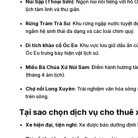
Núi Sập (Thoại Sơn)
: Ngọn núi nổi tiếng với hồ
lịch tâm linh và thư giãn.
Rừng Tràm Trà Sư
: Khu rừng ngập nước tuyệt đ
ngắm hệ sinh thái đa dạng và các loài chim quý.
Di tích khảo cổ Óc Eo
: Khu vực lưu giữ dấu ấn 
Óc Eo trưng bày hiện vật lịch sử.
Miếu Bà Chúa Xứ Núi Sam
: Điểm hành hương tâm
(tháng 4 âm lịch).
Chợ nổi Long Xuyên
: Trải nghiệm văn hóa sông
trên sông.
Tại sao chọn dịch vụ cho thuê 
Xe hiện đại, tiện nghi
: Xe được bảo dưỡng định k