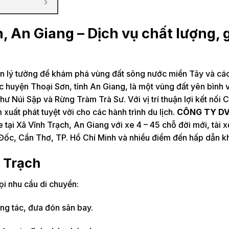
, An Giang – Dịch vụ chất lượng, 
n lý tưởng để khám phá vùng đất sông nước miền Tây và cá
ộc huyện Thoại Sơn, tỉnh An Giang, là một vùng đất yên bình 
 Núi Sập và Rừng Tràm Trà Sư. Với vị trí thuận lợi kết nối 
uất phát tuyệt vời cho các hành trình du lịch.
CÔNG TY D
tại Xã Vĩnh Trạch, An Giang với xe 4 – 45 chỗ đời mới, tài x
Đốc, Cần Thơ, TP. Hồ Chí Minh và nhiều điểm đến hấp dẫn k
h Trạch
i nhu cầu di chuyển:
ng tác, đưa đón sân bay.