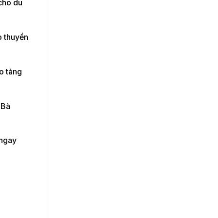
 cho du
o thuyền
o tàng
 Bà
 ngay