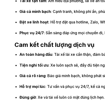
Tài xế tận tâm
: Am hiểu địa phương, lái xe an to
Giá cả minh bạch
: Cạnh tranh, không phí ẩn, ph
Đặt xe linh hoạt
: Hỗ trợ đặt qua hotline, Zalo, 
Phục vụ 24/7
: Sẵn sàng đáp ứng mọi chuyến đi, 
Cam kết chất lượng dịch vụ
An toàn hàng đầu
: Tài xế lái xe cẩn thận, đảm b
Tiện nghi tối ưu
: Xe luôn sạch sẽ, đầy đủ tiện ng
Giá cả rõ ràng
: Báo giá minh bạch, không phát s
Hỗ trợ mọi lúc
: Tư vấn và phục vụ 24/7, kể cả ng
Đúng giờ
: Xe và tài xế luôn có mặt đúng lịch hẹn.