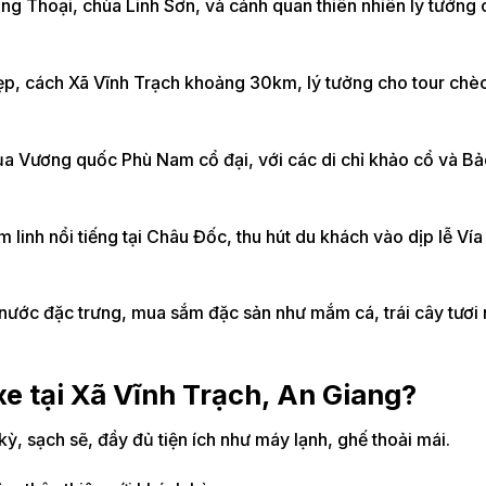
 Ông Thoại, chùa Linh Sơn, và cảnh quan thiên nhiên lý tưởng
ẹp, cách Xã Vĩnh Trạch khoảng 30km, lý tưởng cho tour chè
của Vương quốc Phù Nam cổ đại, với các di chỉ khảo cổ và Bả
 linh nổi tiếng tại Châu Đốc, thu hút du khách vào dịp lễ Vía
 nước đặc trưng, mua sắm đặc sản như mắm cá, trái cây tươi
xe tại Xã Vĩnh Trạch, An Giang?
ỳ, sạch sẽ, đầy đủ tiện ích như máy lạnh, ghế thoải mái.