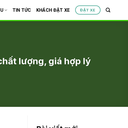
ỆU
TIN TỨC
KHÁCH ĐẶT XE
ĐẶT XE
chất lượng, giá hợp lý