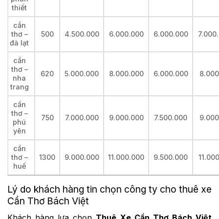
thiết
cần
thơ –
500
4.500.000
6.000.000
6.000.000
7.000
đà lạt
cần
thơ –
620
5.000.000
8.000.000
6.000.000
8.000
nha
trang
cần
thơ –
750
7.000.000
9.000.000
7.500.000
9.000
phú
yên
cần
thơ –
1300
9.000.000
11.000.000
9.500.000
11.00
huế
Lý do khách hàng tin chọn công ty cho thuê xe
Cần Thơ Bách Việt
Khách hàng lựa chọn
Thuê Xe Cần Thơ Bách Việt