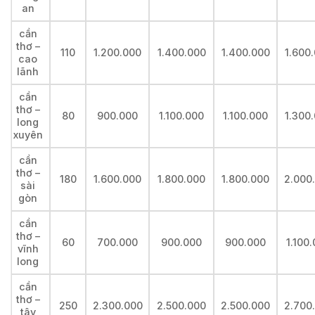
an
cần
thơ –
110
1.200.000
1.400.000
1.400.000
1.600
cao
lãnh
cần
thơ –
80
900.000
1.100.000
1.100.000
1.300
long
xuyên
cần
thơ –
180
1.600.000
1.800.000
1.800.000
2.000
sài
gòn
cần
thơ –
60
700.000
900.000
900.000
1.100
vĩnh
long
cần
thơ –
250
2.300.000
2.500.000
2.500.000
2.700
tây