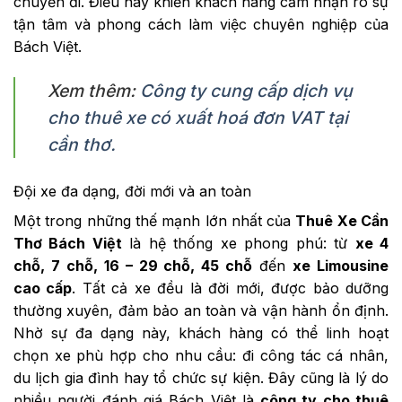
chuyến đi. Điều này khiến khách hàng cảm nhận rõ sự
tận tâm và phong cách làm việc chuyên nghiệp của
Bách Việt.
Xem thêm:
Công ty cung cấp dịch vụ
cho thuê xe có xuất hoá đơn VAT tại
cần thơ.
Đội xe đa dạng, đời mới và an toàn
Một trong những thế mạnh lớn nhất của
Thuê Xe Cần
Thơ Bách Việt
là hệ thống xe phong phú: từ
xe 4
chỗ, 7 chỗ, 16 – 29 chỗ, 45 chỗ
đến
xe Limousine
cao cấp
. Tất cả xe đều là đời mới, được bảo dưỡng
thường xuyên, đảm bảo an toàn và vận hành ổn định.
Nhờ sự đa dạng này, khách hàng có thể linh hoạt
chọn xe phù hợp cho nhu cầu: đi công tác cá nhân,
du lịch gia đình hay tổ chức sự kiện. Đây cũng là lý do
nhiều người đánh giá Bách Việt là
công ty cho thuê