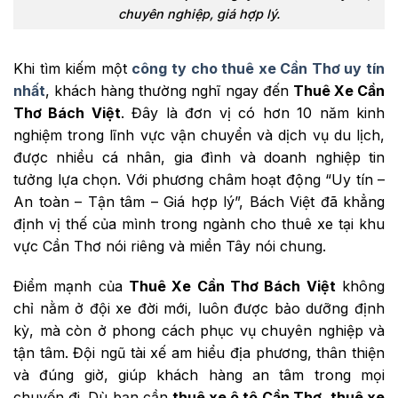
chuyên nghiệp, giá hợp lý.
Khi tìm kiếm một
công ty cho thuê xe Cần Thơ uy tín
nhất
, khách hàng thường nghĩ ngay đến
Thuê Xe Cần
Thơ Bách Việt
. Đây là đơn vị có hơn 10 năm kinh
nghiệm trong lĩnh vực vận chuyển và dịch vụ du lịch,
được nhiều cá nhân, gia đình và doanh nghiệp tin
tưởng lựa chọn. Với phương châm hoạt động “Uy tín –
An toàn – Tận tâm – Giá hợp lý”, Bách Việt đã khẳng
định vị thế của mình trong ngành cho thuê xe tại khu
vực Cần Thơ nói riêng và miền Tây nói chung.
Điểm mạnh của
Thuê Xe Cần Thơ Bách Việt
không
chỉ nằm ở đội xe đời mới, luôn được bảo dưỡng định
kỳ, mà còn ở phong cách phục vụ chuyên nghiệp và
tận tâm. Đội ngũ tài xế am hiểu địa phương, thân thiện
và đúng giờ, giúp khách hàng an tâm trong mọi
chuyến đi. Dù bạn cần
thuê xe ô tô Cần Thơ
,
thuê xe