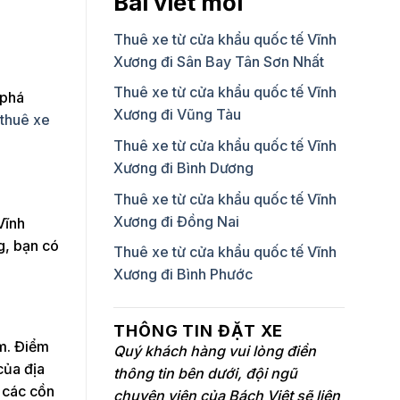
Bài viết mới
Thuê xe từ cửa khẩu quốc tế Vĩnh
Xương đi Sân Bay Tân Sơn Nhất
Thuê xe từ cửa khẩu quốc tế Vĩnh
 phá
Xương đi Vũng Tàu
 thuê xe
Thuê xe từ cửa khẩu quốc tế Vĩnh
Xương đi Bình Dương
Thuê xe từ cửa khẩu quốc tế Vĩnh
Xương đi Đồng Nai
Vĩnh
g, bạn có
Thuê xe từ cửa khẩu quốc tế Vĩnh
Xương đi Bình Phước
THÔNG TIN ĐẶT XE
m. Điểm
Quý khách hàng vui lòng điền
của địa
thông tin bên dưới, đội ngũ
 các cồn
chuyên viên của Bách Việt sẽ liên