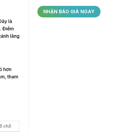
Đây là
h. Điểm
cảnh lãng
có hơn
ăm, tham
16 chỗ