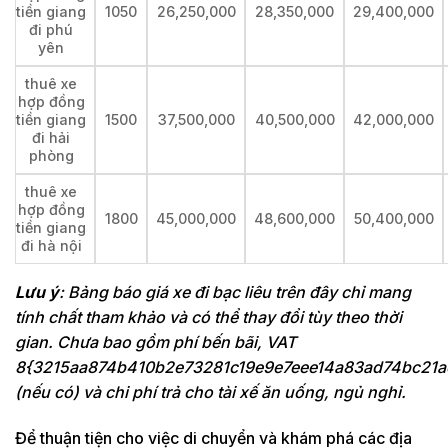
tiền giang
1050
26,250,000
28,350,000
29,400,000
đi phú
yên
thuê xe
hợp đồng
tiền giang
1500
37,500,000
40,500,000
42,000,000
đi hải
phòng
thuê xe
hợp đồng
1800
45,000,000
48,600,000
50,400,000
tiền giang
đi hà nội
Lưu ý
: Bảng báo giá xe đi bạc liêu trên đây chỉ mang
tính chất tham khảo và có thể thay đổi tùy theo thời
gian. Chưa bao gồm phí bến bãi, VAT
8{3215aa874b410b2e73281c19e9e7eee14a83ad74bc21a
(nếu có) và chi phí trả cho tài xế ăn uống, ngủ nghỉ.
Để thuận tiện cho việc di chuyển và khám phá các địa