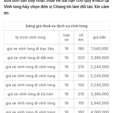
đưa đón sân bay hoặc thuê xe dài hạn cho quý khách tại
Vĩnh long hãy chọn đơn vị Chúng tôi làm đối tác Xin cảm
ơn
bảng giá thuê xe dịch vụ vĩnh long
loại
số
lộ trình vĩnh long
giá tiền
xe
km
giá xe vĩnh long đi bạc liêu
16
180
1,540,000
giá xe vĩnh long đi đất mũi
16
320
2,380,000
giá xe vĩnh long đi vĩnh long
16
210
2,240,000
giá xe vĩnh long đi vĩnh long
16
140
2,240,000
giá xe vĩnh long đi vĩnh long
16
100
2,240,000
giá xe vĩnh long đi hà tiên
16
210
3,360,000
giá xe vĩnh long đi vĩnh long
16
110
2,940,000
giá xe vĩnh long đi vĩnh long
16
160
4,060,000