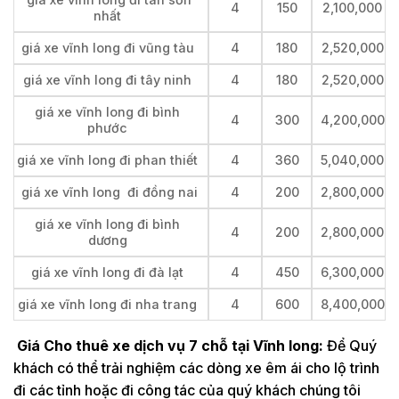
4
150
2,100,000
nhất
giá xe vĩnh long đi vũng tàu
4
180
2,520,000
giá xe vĩnh long đi tây ninh
4
180
2,520,000
giá xe vĩnh long đi bình
4
300
4,200,000
phước
giá xe vĩnh long đi phan thiết
4
360
5,040,000
giá xe vĩnh long đi đồng nai
4
200
2,800,000
giá xe vĩnh long đi bình
4
200
2,800,000
dương
giá xe vĩnh long đi đà lạt
4
450
6,300,000
giá xe vĩnh long đi nha trang
4
600
8,400,000
Giá Cho thuê xe dịch vụ 7 chỗ tại Vĩnh long:
Để Quý
khách có thể trải nghiệm các dòng xe êm ái cho lộ trình
đi các tỉnh hoặc đi công tác của quý khách chúng tôi