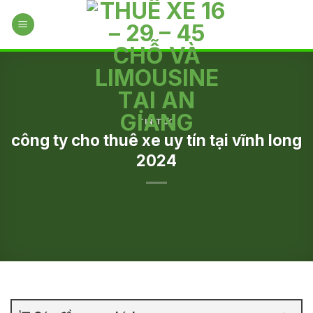
Skip
to
content
TIN TỨC
công ty cho thuê xe uy tín tại vĩnh long
2024