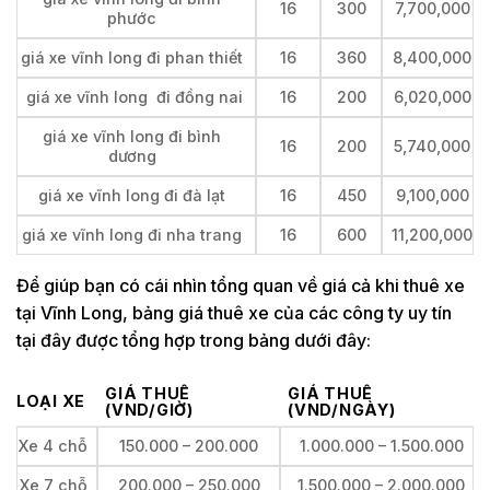
16
300
7,700,000
phước
giá xe vĩnh long đi phan thiết
16
360
8,400,000
giá xe vĩnh long đi đồng nai
16
200
6,020,000
giá xe vĩnh long đi bình
16
200
5,740,000
dương
giá xe vĩnh long đi đà lạt
16
450
9,100,000
giá xe vĩnh long đi nha trang
16
600
11,200,000
Để giúp bạn có cái nhìn tổng quan về giá cả khi thuê xe
tại Vĩnh Long, bảng giá thuê xe của các công ty uy tín
tại đây được tổng hợp trong bảng dưới đây:
GIÁ THUÊ
GIÁ THUÊ
LOẠI XE
(VND/GIỜ)
(VND/NGÀY)
Xe 4 chỗ
150.000 – 200.000
1.000.000 – 1.500.000
Xe 7 chỗ
200.000 – 250.000
1.500.000 – 2.000.000