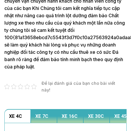
chuyển vận chuyển hành khách cho nhân viên công ty
của các bạn Khi Chúng tôi cam kết nghĩa tiếp tục cập
nhật như nâng cao quá trình lột dưỡng đảm bảo Chất
lượng xe theo nhu cầu của quý khách một lần nữa công
ty chúng tôi sẽ cam kết tuyệt đối
100{81a13658ebcd7c5543f3d7f0c10a27563924a0adaa
sẽ làm quý khách hài lòng và phục vụ những doanh
nghiệp đối tác công ty có nhu cầu thuê xe có sức Đá
banh rõ ràng để đảm bảo tính minh bạch theo quy định
của pháp luật.
Để lại đánh giá của bạn cho bài viết
này!
XE 4C
XE 7C
XE 16C
XE 30C
XE 45C