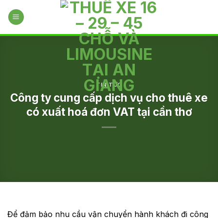
Skip
to
content
TIN TỨC
Công ty cung cấp dịch vụ cho thuê xe
có xuất hoá đơn VAT tại cần thơ
Để đảm bảo nhu cầu vận chuyển hành khách đi công