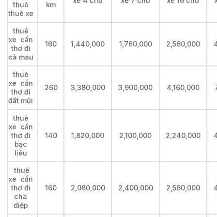
xe 4 chỗ
xe 7 chỗ
xe 16 chỗ
thuê
km
thuê xe
thuê
xe cần
160
1,440,000
1,760,000
2,560,000
thơ đi
cà mau
thuê
xe cần
260
3,380,000
3,900,000
4,160,000
thơ đi
đất mũi
thuê
xe cần
thơ đi
140
1,820,000
2,100,000
2,240,000
bạc
liêu
thuê
xe cần
thơ đi
160
2,080,000
2,400,000
2,560,000
cha
diệp