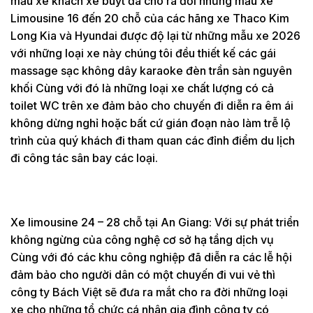
mẫu xe khách xe buýt đã cho ra đời những mẫu xe
Limousine 16 đến 20 chỗ của các hãng xe Thaco Kim
Long Kia và Hyundai được độ lại từ những mẫu xe 2026
với những loại xe này chúng tôi đều thiết kế các gái
massage sạc không dây karaoke đèn trần sàn nguyên
khối Cùng với đó là những loại xe chất lượng có cả
toilet WC trên xe đảm bảo cho chuyến đi diễn ra êm ái
không dừng nghỉ hoặc bất cứ gián đoạn nào làm trễ lộ
trình của quý khách đi tham quan các đỉnh điểm du lịch
đi công tác sân bay các loại.
Xe limousine 24 – 28 chỗ tại An Giang: Với sự phát triển
không ngừng của công nghệ cơ sở hạ tầng dịch vụ
Cùng với đó các khu công nghiệp đã diễn ra các lễ hội
đảm bảo cho người dân có một chuyến đi vui vẻ thì
công ty Bách Việt sẽ đưa ra mắt cho ra đời những loại
xe cho những tổ chức cá nhân gia đình công ty có