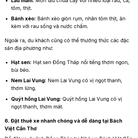
Lẩu mắm:
Món lẩu chua cay với nhiều loại rau, cá,
tôm, thịt.
Bánh xèo:
Bánh xèo giòn rụm, nhân tôm thịt, ăn
kèm với rau sống và nước chấm.
Ngoài ra, du khách cũng có thể thưởng thức các đặc
sản địa phương như:
Hạt sen:
Hạt sen Đồng Tháp nổi tiếng thơm ngon,
bùi béo.
Nem Lai Vung:
Nem Lai Vung có vị ngọt thanh,
thơm lừng.
Quýt hồng Lai Vung:
Quýt hồng Lai Vung có vị
ngọt thanh, thơm mát.
6. Đặt thuê xe nhanh chóng và dễ dàng tại Bách
Việt Cần Thơ