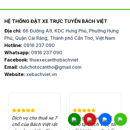
HỆ THỐNG ĐẶT XE TRỰC TUYẾN BÁCH VIỆT
Địa chỉ:
66 Đường A9, KDC Hưng Phú, Phường Hưng
Phú, Quận Cái Răng, Thành phố Cần Thơ, Việt Nam
Hotline:
0916 237 090
Whatsapp:
0916 237 090
Facebook:
thuexecanthobachviet
Email:
dulichotocantho@gmail.com
Website:
xebachviet.vn
e 4
Dịch vụ cho thuê xe 7
Lần đầu thuê xe 16
Xe
rất
chỗ của Bách Việt rất
chỗ tại Bách Việt, tôi
tà