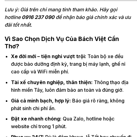
Lưu ý: Giá trên chỉ mang tính tham khảo. Hãy gọi
hotline
0916 237 090
để nhận báo giá chính xác và ưu
đãi tốt nhất.
Vì Sao Chọn Dịch Vụ Của Bách Việt Cần
Thơ?
Xe đời mới – tiện nghi vượt trội:
Toàn bộ xe đều
được bảo dưỡng định kỳ, trang bị máy lạnh, ghế nỉ
cao cấp và WiFi miễn phí.
Tài xế chuyên nghiệp, thân thiện:
Thông thạo địa
hình miền Tây, luôn đảm bảo an toàn và đúng giờ.
Giá cả minh bạch, hợp lý:
Báo giá rõ ràng, không
phát sinh chi phí ẩn.
Đặt xe nhanh chóng:
Qua Zalo, hotline hoặc
website chỉ trong 1 phút.
Phục vụ 24/7:
Dù là đêm khuya, lễ Tết hay chuyến đi