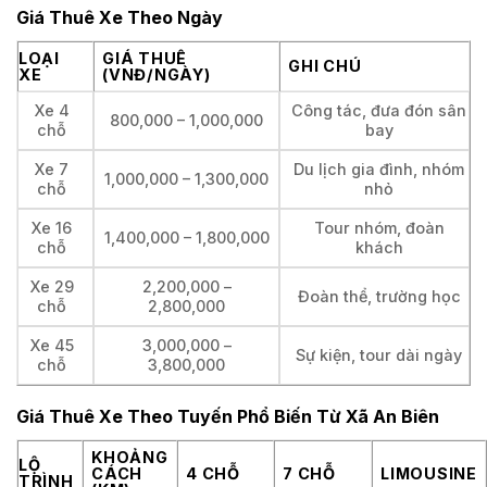
Giá Thuê Xe Theo Ngày
LOẠI
GIÁ THUÊ
GHI CHÚ
XE
(VNĐ/NGÀY)
Xe 4
Công tác, đưa đón sân
800,000 – 1,000,000
chỗ
bay
Xe 7
Du lịch gia đình, nhóm
1,000,000 – 1,300,000
chỗ
nhỏ
Xe 16
Tour nhóm, đoàn
1,400,000 – 1,800,000
chỗ
khách
Xe 29
2,200,000 –
Đoàn thể, trường học
chỗ
2,800,000
Xe 45
3,000,000 –
Sự kiện, tour dài ngày
chỗ
3,800,000
Giá Thuê Xe Theo Tuyến Phổ Biến Từ Xã An Biên
KHOẢNG
LỘ
CÁCH
4 CHỖ
7 CHỖ
LIMOUSINE
TRÌNH