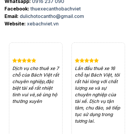
Whatsapp:
0916 237 090
Facebook:
thuexecanthobachviet
Email:
dulichotocantho@gmail.com
Website:
xebachviet.vn
e 4
Dịch vụ cho thuê xe 7
Lần đầu thuê xe 16
Xe
rất
chỗ của Bách Việt rất
chỗ tại Bách Việt, tôi
tà
ện
chuyên nghiệp,đặc
rất hài lòng với chất
rấ
iểu
biệt tài xế rất nhiệt
lượng xe và sự
th
ôn
tình vui vẻ,sẽ ủng hộ
chuyên nghiệp của
đá
thường xuyên
tài xế. Dịch vụ tận
th
ng
tâm, chu đáo, sẽ tiếp
ch
tục sử dụng trong
ho
tương lai.