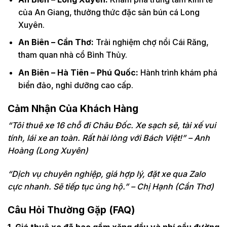
của An Giang, thưởng thức đặc sản bún cá Long
Xuyên.
An Biên – Cần Thơ:
Trải nghiệm chợ nổi Cái Răng,
tham quan nhà cổ Bình Thủy.
An Biên – Hà Tiên – Phú Quốc:
Hành trình khám phá
biển đảo, nghỉ dưỡng cao cấp.
Cảm Nhận Của Khách Hàng
“Tôi thuê xe 16 chỗ đi Châu Đốc. Xe sạch sẽ, tài xế vui
tính, lái xe an toàn. Rất hài lòng với Bách Việt!” – Anh
Hoàng (Long Xuyên)
“Dịch vụ chuyên nghiệp, giá hợp lý, đặt xe qua Zalo
cực nhanh. Sẽ tiếp tục ủng hộ.” – Chị Hạnh (Cần Thơ)
Câu Hỏi Thường Gặp (FAQ)
1. Giá thuê xe đã bao gồm xăng dầu và phí cầu đường