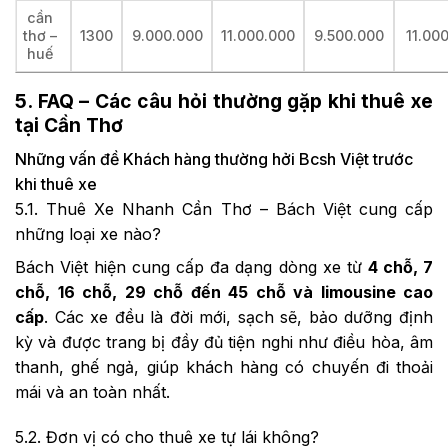
cần
thơ –
1300
9.000.000
11.000.000
9.500.000
11.00
huế
5. FAQ – Các câu hỏi thường gặp khi thuê xe
tại Cần Thơ
Những vấn đề Khách hàng thường hởi Bcsh Việt trước
khi thuê xe
5.1. Thuê Xe Nhanh Cần Thơ – Bách Việt cung cấp
những loại xe nào?
Bách Việt hiện cung cấp đa dạng dòng xe từ
4 chỗ, 7
chỗ, 16 chỗ, 29 chỗ đến 45 chỗ và limousine cao
cấp
. Các xe đều là đời mới, sạch sẽ, bảo dưỡng định
kỳ và được trang bị đầy đủ tiện nghi như điều hòa, âm
thanh, ghế ngả, giúp khách hàng có chuyến đi thoải
mái và an toàn nhất.
5.2. Đơn vị có cho thuê xe tự lái không?