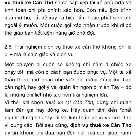
vụ thuê xe Cần Thơ
sẽ dễ sắp xếp tài xế phù hợp và
tính toán chi phí chính xác hơn. Còn nếu lịch trình
quá mơ hồ, rất dễ xảy ra hiểu lầm hoặc phát sinh phí
ngoài ý muốn. Một cuộc gọi xác nhận trước khi đi có
thể giúp bạn tiết kiệm hàng giờ chờ đợi.
2.6. Trải nghiệm dịch vụ thuê xe cần thơ không chỉ là
đi – mà là cảm giác và dịch vụ
Một chuyến đi suôn sẻ không chỉ nằm ở chiếc xe
chạy tốt, mà còn ở cách bạn được phục vụ. Một tài xế
thân thiện, mở nhạc nhẹ vừa đủ, dừng đúng lúc bạn
cần nghỉ, hay gợi ý vài quán ăn ngon ở miền Tây – đó
là những chi tiết nhỏ tạo nên trải nghiệm lớn.
Vì thế, khi chọn
thuê xe tại Cần Thơ
, đừng chỉ quan
tâm đến giá hay dòng xe. Hãy quan tâm đến “chất
người” đứng sau tay lái và tinh thần phục vụ của đơn
vị cung cấp. Bởi sau cùng,
dịch vụ thuê xe Cần Thơ
uy tín không chỉ đưa bạn đến nơi, mà còn giúp hành