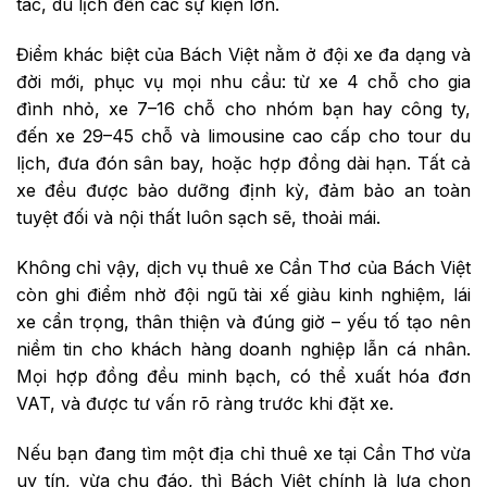
tác, du lịch đến các sự kiện lớn.
Điểm khác biệt của Bách Việt nằm ở đội xe đa dạng và
đời mới, phục vụ mọi nhu cầu: từ xe 4 chỗ cho gia
đình nhỏ, xe 7–16 chỗ cho nhóm bạn hay công ty,
đến xe 29–45 chỗ và limousine cao cấp cho tour du
lịch, đưa đón sân bay, hoặc hợp đồng dài hạn. Tất cả
xe đều được bảo dưỡng định kỳ, đảm bảo an toàn
tuyệt đối và nội thất luôn sạch sẽ, thoải mái.
Không chỉ vậy, dịch vụ thuê xe Cần Thơ của Bách Việt
còn ghi điểm nhờ đội ngũ tài xế giàu kinh nghiệm, lái
xe cẩn trọng, thân thiện và đúng giờ – yếu tố tạo nên
niềm tin cho khách hàng doanh nghiệp lẫn cá nhân.
Mọi hợp đồng đều minh bạch, có thể xuất hóa đơn
VAT, và được tư vấn rõ ràng trước khi đặt xe.
Nếu bạn đang tìm một địa chỉ thuê xe tại Cần Thơ vừa
uy tín, vừa chu đáo, thì Bách Việt chính là lựa chọn