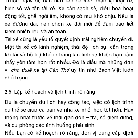
Trước ngày đi, bạn nên liên hệ xác nhận lại loại xe,
biển số và tên tài xế. Xe cần sạch sẽ, điều hòa hoạt
động tốt, ghế ngồi êm, không có mùi khó chịu. Nếu là
xe đường dài, nên chọn xe đời mới để đảm bảo tiết
kiệm nhiên liệu và an toàn.
Tài xế cũng là yếu tố quyết định trải nghiệm chuyến đi.
Một tài xế có kinh nghiệm, thái độ lịch sự, cẩn trọng
khi lái và hỗ trợ khách hàng tận tình sẽ khiến bạn cảm
thấy yên tâm hơn rất nhiều. Đó là điều mà những đơn
vị
cho thuê xe tại Cần Thơ
uy tín như Bách Việt luôn
chú trọng.
2.5. Lập kế hoạch và lịch trình rõ ràng
Dù là chuyến du lịch hay công tác, việc có lịch trình
cụ thể sẽ giúp cả bạn và nhà xe phối hợp tốt hơn. Hãy
thống nhất trước về thời gian đón – trả, số điểm dừng,
và dự phòng các tình huống phát sinh.
Nếu bạn có kế hoạch rõ ràng, đơn vị cung cấp
dịch