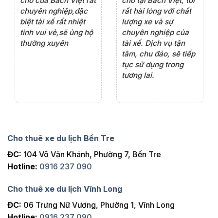
rất
chỗ của Bách Việt rất
chỗ tại Bách Việt, tôi
tà
ện
chuyên nghiệp,đặc
rất hài lòng với chất
rấ
iểu
biệt tài xế rất nhiệt
lượng xe và sự
th
ôn
tình vui vẻ,sẽ ủng hộ
chuyên nghiệp của
đá
thường xuyên
tài xế. Dịch vụ tận
th
ng
tâm, chu đáo, sẽ tiếp
ch
tục sử dụng trong
ho
tương lai.
Cho thuê xe du lịch Bến Tre
ĐC:
104 Võ Văn Khánh, Phường 7, Bến Tre
Hotline:
0916 237 090
Cho thuê xe du lịch Vĩnh Long
ĐC:
06 Trưng Nữ Vương, Phường 1, Vĩnh Long
Hotline:
0916 237 090