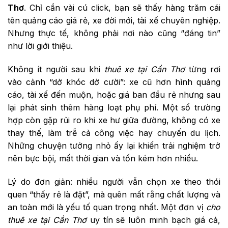
Thơ
. Chỉ cần vài cú click, bạn sẽ thấy hàng trăm cái
tên quảng cáo giá rẻ, xe đời mới, tài xế chuyên nghiệp.
Nhưng thực tế, không phải nơi nào cũng “đáng tin”
như lời giới thiệu.
Không ít người sau khi
thuê xe tại Cần Thơ
từng rơi
vào cảnh “dở khóc dở cười”: xe cũ hơn hình quảng
cáo, tài xế đến muộn, hoặc giá ban đầu rẻ nhưng sau
lại phát sinh thêm hàng loạt phụ phí. Một số trường
hợp còn gặp rủi ro khi xe hư giữa đường, không có xe
thay thế, làm trễ cả công việc hay chuyến du lịch.
Những chuyện tưởng nhỏ ấy lại khiến trải nghiệm trở
nên bực bội, mất thời gian và tốn kém hơn nhiều.
Lý do đơn giản: nhiều người vẫn chọn xe theo thói
quen “thấy rẻ là đặt”, mà quên mất rằng chất lượng và
an toàn mới là yếu tố quan trọng nhất. Một đơn vị
cho
thuê xe tại Cần Thơ
uy tín sẽ luôn minh bạch giá cả,