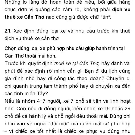
Những lo lắng đó hoàn toàn dễ hiểu, bởi giữa hàng
chục đơn vị quảng cáo rầm rộ, không phải
dịch vụ
thuê xe Cần Thơ
nào cũng giữ được chữ “tín”.
2.1. Xác định đúng loại xe và nhu cầu trước khi thuê
dịch vụ thuê xe cần thơ
Chọn đúng loại xe phù hợp nhu cầu giúp hành trình tại
Cần Thơ thoải mái hơn.
Trước khi quyết định
thuê xe tại Cần Thơ
, hãy dành vài
phút để xác định rõ mình cần gì. Bạn đi du lịch cùng
gia đình nhỏ hay đi công tác theo đoàn? Chuyến đi
chỉ quanh trung tâm thành phố hay di chuyển xa đến
các tỉnh miền Tây?
Nếu là nhóm 4–7 người, xe 7 chỗ sẽ tiện và linh hoạt
hơn. Còn nếu đi đông người, nên chọn xe 16 hoặc 29
chỗ để cả hành lý và chỗ ngồi đều thoải mái. Đừng chỉ
nhìn vào vẻ ngoài “đời mới” mà quên mất sự phù hợp
– vì chiếc xe tốt nhất là chiếc xe phục vụ đúng nhu