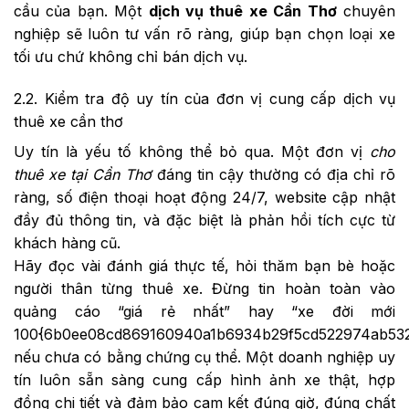
cầu của bạn. Một
dịch vụ thuê xe Cần Thơ
chuyên
nghiệp sẽ luôn tư vấn rõ ràng, giúp bạn chọn loại xe
tối ưu chứ không chỉ bán dịch vụ.
2.2. Kiểm tra độ uy tín của đơn vị cung cấp dịch vụ
thuê xe cần thơ
Uy tín là yếu tố không thể bỏ qua. Một đơn vị
cho
thuê xe tại Cần Thơ
đáng tin cậy thường có địa chỉ rõ
ràng, số điện thoại hoạt động 24/7, website cập nhật
đầy đủ thông tin, và đặc biệt là phản hồi tích cực từ
khách hàng cũ.
Hãy đọc vài đánh giá thực tế, hỏi thăm bạn bè hoặc
người thân từng thuê xe. Đừng tin hoàn toàn vào
quảng cáo “giá rẻ nhất” hay “xe đời mới
100{6b0ee08cd869160940a1b6934b29f5cd522974ab532
nếu chưa có bằng chứng cụ thể. Một doanh nghiệp uy
tín luôn sẵn sàng cung cấp hình ảnh xe thật, hợp
đồng chi tiết và đảm bảo cam kết đúng giờ, đúng chất