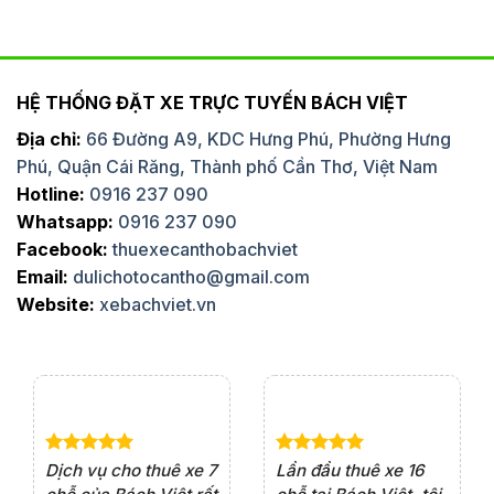
HỆ THỐNG ĐẶT XE TRỰC TUYẾN BÁCH VIỆT
Địa chỉ:
66 Đường A9, KDC Hưng Phú, Phường Hưng
Phú, Quận Cái Răng, Thành phố Cần Thơ, Việt Nam
Hotline:
0916 237 090
Whatsapp:
0916 237 090
Facebook:
thuexecanthobachviet
Email:
dulichotocantho@gmail.com
Website:
xebachviet.vn
e 4
Dịch vụ cho thuê xe 7
Lần đầu thuê xe 16
Xe