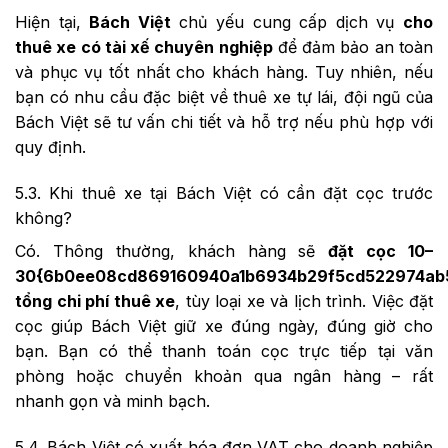
Hiện tại,
Bách Việt
chủ yếu cung cấp dịch vụ
cho
thuê xe có tài xế chuyên nghiệp
để đảm bảo an toàn
và phục vụ tốt nhất cho khách hàng. Tuy nhiên, nếu
bạn có nhu cầu đặc biệt về thuê xe tự lái, đội ngũ của
Bách Việt sẽ tư vấn chi tiết và hỗ trợ nếu phù hợp với
quy định.
5.3. Khi thuê xe tại Bách Việt có cần đặt cọc trước
không?
Có. Thông thường, khách hàng sẽ
đặt cọc 10–
30{6b0ee08cd869160940a1b6934b29f5cd522974ab5
tổng chi phí thuê xe
, tùy loại xe và lịch trình. Việc đặt
cọc giúp Bách Việt giữ xe đúng ngày, đúng giờ cho
bạn. Bạn có thể thanh toán cọc trực tiếp tại văn
phòng hoặc chuyển khoản qua ngân hàng – rất
nhanh gọn và minh bạch.
5.4. Bách Việt có xuất hóa đơn VAT cho doanh nghiệp