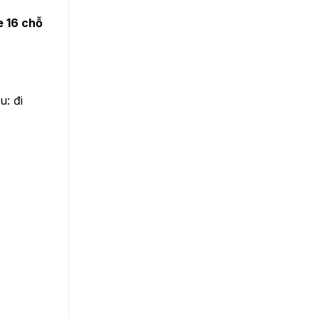
e 16 chỗ
: đi