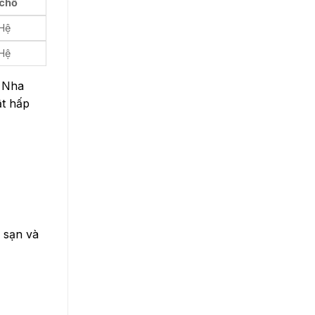
 chỗ
 Hệ
 Hệ
, Nha
ật hấp
h sạn và