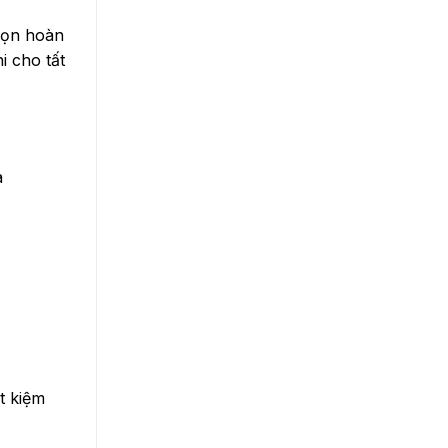
họn hoàn
i cho tất
a
t kiệm