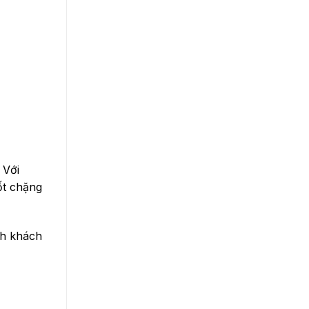
 Với
ốt chặng
nh khách