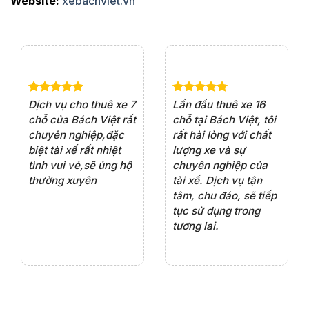
Website:
xebachviet.vn
e 4
Dịch vụ cho thuê xe 7
Lần đầu thuê xe 16
Xe
rất
chỗ của Bách Việt rất
chỗ tại Bách Việt, tôi
tà
ện
chuyên nghiệp,đặc
rất hài lòng với chất
rấ
iểu
biệt tài xế rất nhiệt
lượng xe và sự
th
ôn
tình vui vẻ,sẽ ủng hộ
chuyên nghiệp của
đá
thường xuyên
tài xế. Dịch vụ tận
th
ng
tâm, chu đáo, sẽ tiếp
ch
tục sử dụng trong
ho
tương lai.