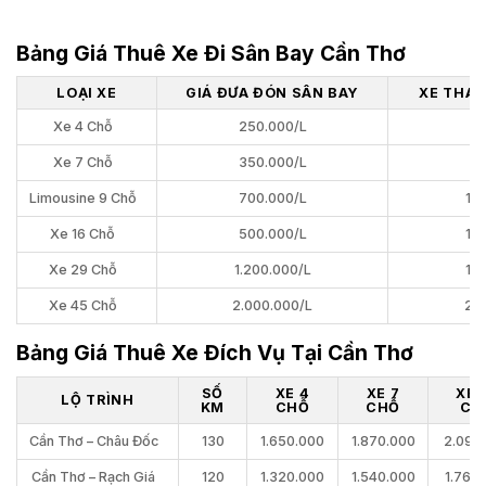
Bảng Giá Thuê Xe Đi Sân Bay Cần Thơ
LOẠI XE
GIÁ ĐƯA ĐÓN SÂN BAY
XE THAM
Xe 4 Chỗ
250.000/L
60
Xe 7 Chỗ
350.000/L
80
Limousine 9 Chỗ
700.000/L
1.
Xe 16 Chỗ
500.000/L
1.
Xe 29 Chỗ
1.200.000/L
1.
Xe 45 Chỗ
2.000.000/L
2.
Bảng Giá Thuê Xe Đích Vụ Tại Cần Thơ
SỐ
XE 4
XE 7
XE 
LỘ TRÌNH
KM
CHỖ
CHỖ
CH
Cần Thơ – Châu Đốc
130
1.650.000
1.870.000
2.090
Cần Thơ – Rạch Giá
120
1.320.000
1.540.000
1.760