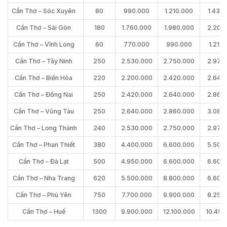
Cần Thơ – Sóc Xuyên
80
990.000
1.210.000
1.430
Cần Thơ – Sài Gòn
180
1.760.000
1.980.000
2.200
Cần Thơ – Vĩnh Long
60
770.000
990.000
1.210
Cần Thơ – Tây Ninh
250
2.530.000
2.750.000
2.970
Cần Thơ – Biển Hòa
220
2.200.000
2.420.000
2.640
Cần Thơ – Đồng Nai
250
2.420.000
2.640.000
2.860
Cần Thơ – Vũng Tàu
250
2.640.000
2.860.000
3.080
Cần Thơ – Long Thành
240
2.530.000
2.750.000
2.970
Cần Thơ – Phan Thiết
380
4.400.000
6.600.000
5.500
Cần Thơ – Đà Lạt
500
4.950.000
6.600.000
6.600
Cần Thơ – Nha Trang
620
5.500.000
8.800.000
6.600
Cần Thơ – Phú Yên
750
7.700.000
9.900.000
8.250
Cần Thơ – Huế
1300
9.900.000
12.100.000
10.450