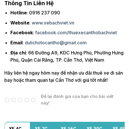
Thông Tin Liên Hệ
Hotline
: 0916 237 090
Website
:
www.xebachviet.vn
Facebook
:
facebook.com/thuexecanthobachviet
Email
:
dulichotocantho@gmail.com
Địa chỉ
: 66 Đường A9, KDC Hưng Phú, Phường Hưng
Phú, Quận Cái Răng, TP. Cần Thơ, Việt Nam
Hãy liên hệ ngay hôm nay để nhận ưu đãi thuê xe đi sân
bay hoặc tham quan tại Cần Thơ với giá tốt nhất!
Để lại đánh giá của bạn cho bài viết
này!
XE 4C
XE 7C
XE 16C
XE 30C
XE 45C