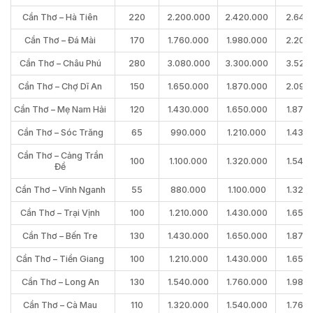
Cần Thơ – Hà Tiên
220
2.200.000
2.420.000
2.640
Cần Thơ – Đá Mài
170
1.760.000
1.980.000
2.200
Cần Thơ – Châu Phú
280
3.080.000
3.300.000
3.520
Cần Thơ – Chợ Dĩ An
150
1.650.000
1.870.000
2.090
Cần Thơ – Mẹ Nam Hải
120
1.430.000
1.650.000
1.870
Cần Thơ – Sóc Trăng
65
990.000
1.210.000
1.430
Cần Thơ – Cảng Trần
100
1.100.000
1.320.000
1.540
Đề
Cần Thơ – Vĩnh Nganh
55
880.000
1.100.000
1.320
Cần Thơ – Trại Vịnh
100
1.210.000
1.430.000
1.650
Cần Thơ – Bến Tre
130
1.430.000
1.650.000
1.870
Cần Thơ – Tiền Giang
100
1.210.000
1.430.000
1.650
Cần Thơ – Long An
130
1.540.000
1.760.000
1.980
Cần Thơ – Cà Mau
110
1.320.000
1.540.000
1.760