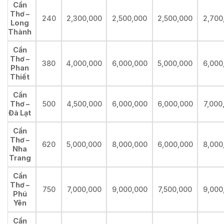
Cần
Thơ –
240
2,300,000
2,500,000
2,500,000
2,700
Long
Thành
Cần
Thơ –
380
4,000,000
6,000,000
5,000,000
6,000
Phan
Thiết
Cần
Thơ –
500
4,500,000
6,000,000
6,000,000
7,000
Đà Lạt
Cần
Thơ –
620
5,000,000
8,000,000
6,000,000
8,000
Nha
Trang
Cần
Thơ –
750
7,000,000
9,000,000
7,500,000
9,000
Phú
Yên
Cần