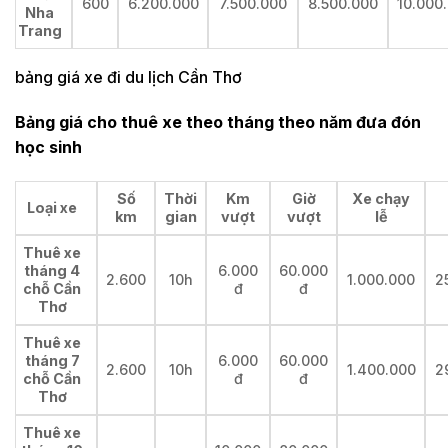
600
6.200.000
7.500.000
8.500.000
10.000
Nha
Trang
bảng giá xe đi du lịch Cần Thơ
Bảng giá cho thuê xe theo tháng theo năm đưa đón
học sinh
Số
Thời
Km
Giờ
Xe chạy
Loại xe
km
gian
vượt
vượt
lễ
Thuê xe
tháng 4
6.000
60.000
2.600
10h
1.000.000
2
chỗ Cần
đ
đ
Thơ
Thuê xe
tháng 7
6.000
60.000
2.600
10h
1.400.000
2
chỗ Cần
đ
đ
Thơ
Thuê xe