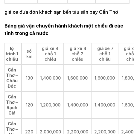
giá xe đưa đón khách sạn bến tàu sân bay Cần Thơ
Bảng giá vận chuyển hành khách một chiều đi các
tỉnh trong cả nước
lộ
giá xe 4
giá xe 4
giá xe 7
giá x
số
trình 1
chỗ 1
chỗ 2
chỗ 1
chỗ
km
chiều
chiều
chiều
chiều
chi
Cần
Thơ –
130
1,400,000
1,600,000
1,600,000
1,800
Châu
Đốc
Cần
Thơ –
120
1,200,000
1,400,000
1,400,000
1,600
Rạch
Giá
Cần
Thơ –
220
2,000,000
2,200,000
2,200,000
2,400