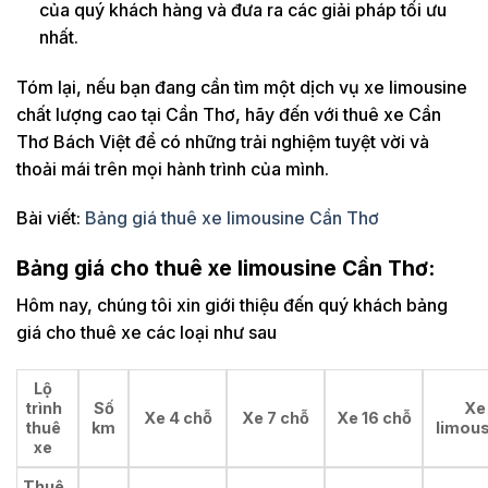
của quý khách hàng và đưa ra các giải pháp tối ưu
nhất.
Tóm lại, nếu bạn đang cần tìm một dịch vụ xe limousine
chất lượng cao tại Cần Thơ, hãy đến với thuê xe Cần
Thơ Bách Việt để có những trải nghiệm tuyệt vời và
thoải mái trên mọi hành trình của mình.
Bài viết:
Bảng giá thuê xe limousine Cần Thơ
Bảng giá cho thuê xe limousine Cần Thơ
:
Hôm nay, chúng tôi xin giới thiệu đến quý khách bảng
giá cho thuê xe các loại như sau
Lộ
trình
Số
Xe
Xe 4 chỗ
Xe 7 chỗ
Xe 16 chỗ
thuê
km
limous
xe
Thuê