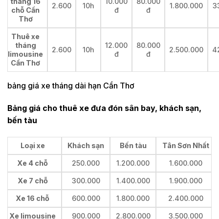
tháng 16
10.000
80.000
2.600
10h
1.800.000
3
chỗ Cần
đ
đ
Thơ
Thuê xe
tháng
12.000
80.000
2.600
10h
2.500.000
4
limousine
đ
đ
Cần Thơ
bảng giá xe tháng dài hạn Cần Thơ
Bảng giá cho thuê xe đưa đón sân bay, khách sạn,
bến tàu
Loại xe
Khách sạn
Bến tàu
Tân Sơn Nhất
Xe 4 chỗ
250.000
1.200.000
1.600.000
Xe 7 chỗ
300.000
1.400.000
1.900.000
Xe 16 chỗ
600.000
1.800.000
2.400.000
Xe limousine
900.000
2.800.000
3.500.000