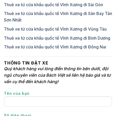
Thuê xe từ cửa khẩu quốc tế Vĩnh Xương đi Sài Gòn
Thuê xe từ cửa khẩu quốc tế Vĩnh Xương đi Sân Bay Tân
Sơn Nhất
Thuê xe từ cửa khẩu quốc tế Vĩnh Xương đi Vũng Tàu
Thuê xe từ cửa khẩu quốc tế Vĩnh Xương đi Bình Dương
Thuê xe từ cửa khẩu quốc tế Vĩnh Xương đi Đồng Nai
THÔNG TIN ĐẶT XE
Quý khách hàng vui lòng điền thông tin bên dưới, đội
ngũ chuyên viên của Bách Việt sẽ liên hệ báo giá và tư
vấn cụ thể đến khách hàng!
Tên của bạn
Số điện thoại