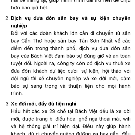
mà xe mang lại, giúp hành trình dài trở nên dễ chịu
hơn bao giờ hết.
Dịch vụ đưa đón sân bay và sự kiện chuyên
nghiệp
Đối với các đoàn khách lớn cần di chuyển từ sân
bay Cần Thơ hoặc sân bay Tân Sơn Nhất về các
điểm đến trong thành phố, dịch vụ đưa đón sân
bay của Bách Việt đảm bảo sự đúng giờ và an toàn
tuyệt đối. Ngoài ra, công ty còn có dịch vụ thuê xe
đưa đón khách dự tiệc cưới, sự kiện, hội thảo với
đội ngũ tài xế chuyên nghiệp và xe đời mới, đảm
bảo sự sang trọng và thuận tiện cho mọi hành
trình.
Xe đời mới, đầy đủ tiện nghi
Hầu hết các xe 29 chỗ tại Bách Việt đều là xe đời
mới, được trang bị điều hòa, ghế ngả thoải mái, wifi
và hệ thống giải trí hiện đại. Điều này giúp hành
khách, dù di chuyển quãng đường xa hay gần, đều