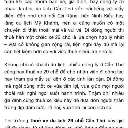
tuần khi các nhóm bạn bè, gia đình, hay công ty rủ
nhau đi chơi, du lịch. Cần Thơ vốn nổi tiếng với mấy
điểm đến như chợ nổi Cái Răng, bến Ninh Kiều hay
làng du lịch Mỹ Khánh, nên ai cũng muốn có một
chuyến đi thật thoải mái và vui vẻ. Đi đông người thì
thuê hẳn một chiếc xe 29 chỗ là lựa chọn hợp lý nhất
– vừa có không gian rộng rãi, tiện nghi đầy đủ mà lại
còn tiết kiệm hơn so với việc thuê nhiều xe nhỏ lẻ.
Không chỉ có khách du lịch, nhiều công ty ở Cần Thơ
cũng hay thuê xe 29 chỗ để chở nhân viên đi công tác
hay tham gia mấy sự kiện ở các tỉnh lân cận. Đi đông
mà ngồi cùng một xe vừa tiện lợi, vừa giúp mọi người
thoải mái nghỉ ngơi suốt hành trình. Thậm chí nhiều
gia đình cũng thuê xe kiểu này để đưa đón người thân
trong dịp đám cưới, lễ hỏi, vừa tiện lại còn lịch sự.
Thị trường
thuê xe du lịch 29 chỗ Cần Thơ
bây giờ
rất đa dạng, từ những dòng xe phổ thông đến xe cao