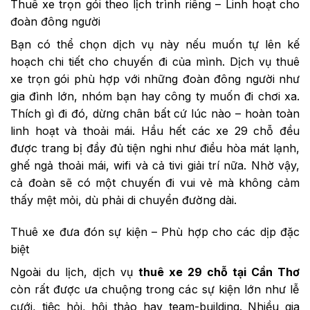
Thuê xe trọn gói theo lịch trình riêng – Linh hoạt cho
đoàn đông người
Bạn có thể chọn dịch vụ này nếu muốn tự lên kế
hoạch chi tiết cho chuyến đi của mình. Dịch vụ thuê
xe trọn gói phù hợp với những đoàn đông người như
gia đình lớn, nhóm bạn hay công ty muốn đi chơi xa.
Thích gì đi đó, dừng chân bất cứ lúc nào – hoàn toàn
linh hoạt và thoải mái. Hầu hết các xe 29 chỗ đều
được trang bị đầy đủ tiện nghi như điều hòa mát lạnh,
ghế ngả thoải mái, wifi và cả tivi giải trí nữa. Nhờ vậy,
cả đoàn sẽ có một chuyến đi vui vẻ mà không cảm
thấy mệt mỏi, dù phải di chuyển đường dài.
Thuê xe đưa đón sự kiện – Phù hợp cho các dịp đặc
biệt
Ngoài du lịch, dịch vụ
thuê xe 29 chỗ tại Cần Thơ
còn rất được ưa chuộng trong các sự kiện lớn như lễ
cưới, tiệc hỏi, hội thảo hay team-building. Nhiều gia