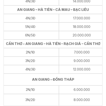
4N/3Đ
14.000.000
AN GIANG – HÀ TIÊN – CÀ MAU – BẠC LIÊU
4N/3Đ
17.000.000
5N/4Đ
18.000.000
6N/5Đ
20.000.000
CẦN THƠ – AN GIANG – HÀ TIÊN – RẠCH GIÁ – CẦN THƠ
2N/1Đ
7.000.000
3N/2Đ
9.000.000
4N/3Đ
12.000.000
AN GIANG – ĐỒNG THÁP
2N/1Đ
6.000.000
3N/2Đ
8.000.000