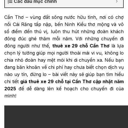
Các đầu mục chính
Cần Thơ – vùng đất sông nước hữu tình, nơi có chợ
nổi Cái Răng tấp nập, bến Ninh Kiều thơ mộng và vô
số điểm đến thú vị, luôn thu hút những đoàn khách
đông đúc ghé thăm mỗi năm. Với những chuyến đi
đông người như thế,
thuê xe 29 chỗ Cần Thơ
là lựa
chọn lý tưởng giúp mọi người thoải mái vi vu, không lo
chia nhỏ đoàn hay mệt mỏi khi di chuyển xa. Nếu bạn
đang băn khoăn về chi phí hay chưa biết chọn dịch vụ
nào uy tín, đừng lo – bài viết này sẽ giúp bạn tìm hiểu
chi tiết
giá thuê xe 29 chỗ tại Cần Thơ cập nhật năm
2025
để dễ dàng lên kế hoạch cho chuyến đi của
mình!