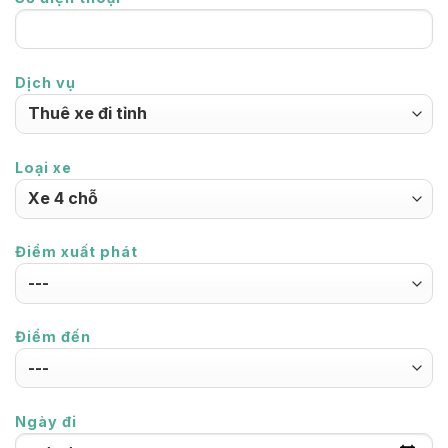
Dịch vụ
Loại xe
Điểm xuất phát
Điểm đến
Ngày đi