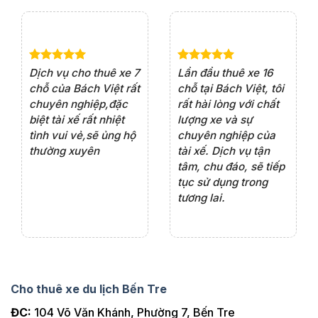
e 4
Dịch vụ cho thuê xe 7
Lần đầu thuê xe 16
Xe
rất
chỗ của Bách Việt rất
chỗ tại Bách Việt, tôi
tà
ện
chuyên nghiệp,đặc
rất hài lòng với chất
rấ
iểu
biệt tài xế rất nhiệt
lượng xe và sự
th
ôn
tình vui vẻ,sẽ ủng hộ
chuyên nghiệp của
đá
thường xuyên
tài xế. Dịch vụ tận
th
ng
tâm, chu đáo, sẽ tiếp
ch
tục sử dụng trong
ho
tương lai.
Cho thuê xe du lịch Bến Tre
ĐC:
104 Võ Văn Khánh, Phường 7, Bến Tre