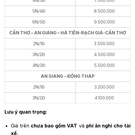
4N/3Đ
7.500.000
5N/4Đ
8.500.000
6N/5Đ
9.500.000
CẦN THƠ – AN GIANG – HÀ TIÊN-RẠCH GIÁ-CẦN THƠ
2N/1Đ
3.500.000
3N/2Đ
4.500.000
4N/3Đ
5.500.000
AN GIANG – ĐỒNG THÁP
2N/1Đ
3.200.000
3N/2Đ
4.100.000
Lưu ý quan trọng:
Giá trên
chưa bao gồm VAT
và
phí ăn nghỉ cho tài
xế
.