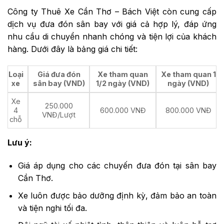
Công ty Thuê Xe Cần Thơ – Bách Việt còn cung cấp
dịch vụ đưa đón sân bay với giá cả hợp lý, đáp ứng
nhu cầu di chuyển nhanh chóng và tiện lợi của khách
hàng. Dưới đây là bảng giá chi tiết:
Loại
Giá đưa đón
Xe tham quan
Xe tham quan 1
xe
sân bay (VND)
1/2 ngày (VND)
ngày (VND)
Xe
250.000
4
600.000 VNĐ
800.000 VNĐ
VNĐ/Lượt
chỗ
Lưu ý:
Giá áp dụng cho các chuyến đưa đón tại sân bay
Cần Thơ.
Xe luôn được bảo dưỡng định kỳ, đảm bảo an toàn
và tiện nghi tối đa.