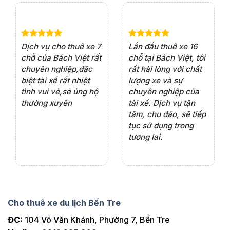
e 4
Dịch vụ cho thuê xe 7
Lần đầu thuê xe 16
Xe
rất
chỗ của Bách Việt rất
chỗ tại Bách Việt, tôi
tà
ện
chuyên nghiệp,đặc
rất hài lòng với chất
rấ
iểu
biệt tài xế rất nhiệt
lượng xe và sự
th
ôn
tình vui vẻ,sẽ ủng hộ
chuyên nghiệp của
đá
thường xuyên
tài xế. Dịch vụ tận
th
ng
tâm, chu đáo, sẽ tiếp
ch
tục sử dụng trong
ho
tương lai.
Cho thuê xe du lịch Bến Tre
ĐC:
104 Võ Văn Khánh, Phường 7, Bến Tre