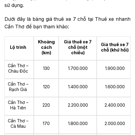
sử dụng.
Dưới đây là bảng giá thuê xe 7 chỗ tại Thuê xe nhanh
Cần Thơ để bạn tham khảo:
Khoảng
Giá thuê xe 7
Giá thuê xe 7
Lộ trình
cách
chỗ (một
chỗ (khứ hồi)
(km)
chiều)
Cần Thơ –
130
1.700.000
1.900.000
Châu Đốc
Cần Thơ –
120
1.400.000
1.600.000
Rạch Giá
Cần Thơ –
220
2.200.000
2.400.000
Hà Tiên
Cần Thơ –
170
1.800.000
2.000.000
Cà Mau