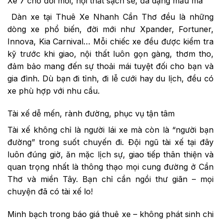
Xe 7 chỗ đời mới, nội thất sạch sẽ, đa dạng mẫu mã
Dàn xe tại Thuê Xe Nhanh Cần Thơ đều là những
dòng xe phổ biến, đời mới như Xpander, Fortuner,
Innova, Kia Carnival… Mỗi chiếc xe đều được kiểm tra
kỹ trước khi giao, nội thất luôn gọn gàng, thơm tho,
đảm bảo mang đến sự thoải mái tuyệt đối cho bạn và
gia đình. Dù bạn đi tỉnh, đi lễ cưới hay du lịch, đều có
xe phù hợp với nhu cầu.
Tài xế dễ mến, rành đường, phục vụ tận tâm
Tài xế không chỉ là người lái xe mà còn là “người bạn
đường” trong suốt chuyến đi. Đội ngũ tài xế tại đây
luôn đúng giờ, ăn mặc lịch sự, giao tiếp thân thiện và
quan trọng nhất là thông thạo mọi cung đường ở Cần
Thơ và miền Tây. Bạn chỉ cần ngồi thư giãn – mọi
chuyện đã có tài xế lo!
Minh bạch trong báo giá thuê xe – không phát sinh chi