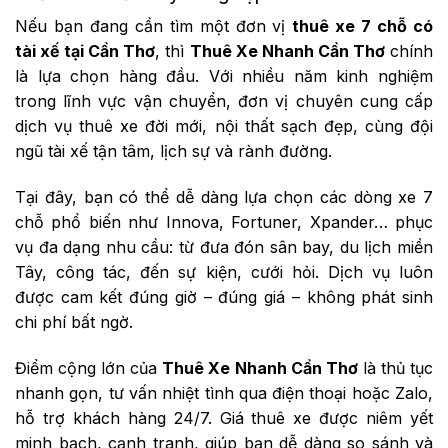
Nếu bạn đang cần tìm một đơn vị
thuê xe 7 chỗ có
tài xế tại Cần Thơ
, thì
Thuê Xe Nhanh Cần Thơ
chính
là lựa chọn hàng đầu. Với nhiều năm kinh nghiệm
trong lĩnh vực vận chuyển, đơn vị chuyên cung cấp
dịch vụ thuê xe đời mới, nội thất sạch đẹp, cùng đội
ngũ tài xế tận tâm, lịch sự và rành đường.
Tại đây, bạn có thể dễ dàng lựa chọn các dòng xe 7
chỗ phổ biến như Innova, Fortuner, Xpander… phục
vụ đa dạng nhu cầu: từ đưa đón sân bay, du lịch miền
Tây, công tác, đến sự kiện, cưới hỏi. Dịch vụ luôn
được cam kết đúng giờ – đúng giá – không phát sinh
chi phí bất ngờ.
Điểm cộng lớn của
Thuê Xe Nhanh Cần Thơ
là thủ tục
nhanh gọn, tư vấn nhiệt tình qua điện thoại hoặc Zalo,
hỗ trợ khách hàng 24/7. Giá thuê xe được niêm yết
minh bạch, cạnh tranh, giúp bạn dễ dàng so sánh và