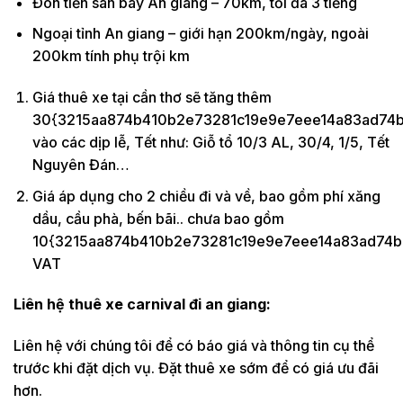
Đón tiễn sân bay An giang – 70km, tối đa 3 tiếng
Ngoại tỉnh An giang – giới hạn 200km/ngày, ngoài
200km tính phụ trội km
Giá thuê xe tại cần thơ sẽ tăng thêm
30{3215aa874b410b2e73281c19e9e7eee14a83ad74b
vào các dịp lễ, Tết như: Giỗ tổ 10/3 AL, 30/4, 1/5, Tết
Nguyên Đán…
Giá áp dụng cho 2 chiều đi và về, bao gồm phí xăng
dầu, cầu phà, bến bãi.. chưa bao gồm
10{3215aa874b410b2e73281c19e9e7eee14a83ad74b
VAT
Liên hệ thuê xe carnival đi an giang:
Liên hệ với chúng tôi để có báo giá và thông tin cụ thể
trước khi đặt dịch vụ. Đặt thuê xe sớm để có giá ưu đãi
hơn.