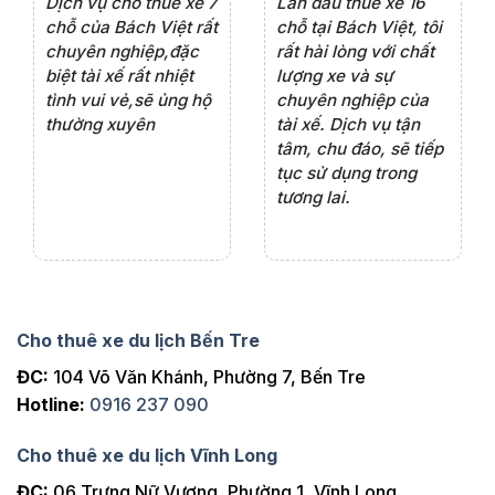
e 4
Dịch vụ cho thuê xe 7
Lần đầu thuê xe 16
Xe
rất
chỗ của Bách Việt rất
chỗ tại Bách Việt, tôi
tà
ện
chuyên nghiệp,đặc
rất hài lòng với chất
rấ
iểu
biệt tài xế rất nhiệt
lượng xe và sự
th
ôn
tình vui vẻ,sẽ ủng hộ
chuyên nghiệp của
đá
thường xuyên
tài xế. Dịch vụ tận
th
ng
tâm, chu đáo, sẽ tiếp
ch
tục sử dụng trong
ho
tương lai.
Cho thuê xe du lịch Bến Tre
ĐC:
104 Võ Văn Khánh, Phường 7, Bến Tre
Hotline:
0916 237 090
Cho thuê xe du lịch Vĩnh Long
ĐC:
06 Trưng Nữ Vương, Phường 1, Vĩnh Long