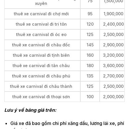
75
1,500,000
xuyên
thuê xe carnival đi chợ mới
95
1,900,000
thuê xe carnival đi tri tôn
120
2,400,000
thuê xe carnival đi óc eo
125
2,500,000
thuê xe carnival đi châu đốc
145
2,900,000
thuê xe carnival đi tịnh biên
160
3,200,000
thuê xe carnival đi tân châu
180
3,600,000
thuê xe carnival đi châu phú
135
2,700,000
thuê xe carnival đi châu thành
125
2,500,000
thuê xe carnival đi thoại sơn
100
2,000,000
Lưu ý về bảng giá trên:
Giá xe đã bao gồm chi phí xăng dầu, lương lái xe, phí