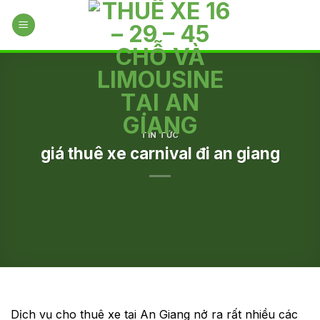
Skip
to
content
TIN TỨC
giá thuê xe carnival đi an giang
Dịch vụ cho thuê xe tại An Giang nở ra rất nhiều các