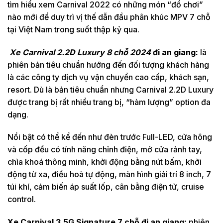
tìm hiểu xem Carnival 2022 có những món “đồ chơi”
nào mới để duy trì vị thế dẫn đầu phân khúc MPV 7 chỗ
tại Việt Nam trong suốt thập kỷ qua.
Xe Carnival 2.2D Luxury 8 chỗ 2024
đi an giang:
là
phiên bản tiêu chuẩn hướng đến đối tượng khách hàng
là các công ty dịch vụ vận chuyển cao cấp, khách sạn,
resort. Dù là bản tiêu chuẩn nhưng Carnival 2.2D Luxury
được trang bị rất nhiều trang bị, “hàm lượng” option đa
dạng.
Nổi bật có thể kể đến như đèn trước Full-LED, cửa hông
và cốp đều có tính năng chỉnh điện, mở cửa rảnh tay,
chìa khoá thông minh, khởi động bằng nút bấm, khởi
động từ xa, điều hoà tự động, màn hình giải trí 8 inch, 7
túi khí, cảm biến áp suất lốp, cân bằng điện tử, cruise
control.
Xe Carnival 3.5G Signature 7 chỗ đi an giang:
phiên