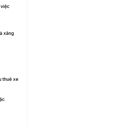
 việc
và xăng
u thuê xe
oặc