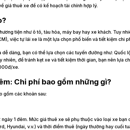
ề giá thuê xe để có kế hoạch tài chính hợp lý.
o?
ương tiện như ô tô, tàu hỏa, máy bay hay xe khách. Tuy nhi
việc tự lái xe là một lựa chọn phổ biến và tiết kiệm chi ph
 dễ dàng, bạn có thể lựa chọn các tuyến đường như: Quốc lộ
nhiên, để tránh kẹt xe và tiết kiệm thời gian, bạn nên lựa c
.000đ/xe.
đêm: Chi phí bao gồm những gì?
ao gồm các khoản sau:
2 ngày 1 đêm. Mức giá thuê xe sẽ phụ thuộc vào loại xe bạn 
ord, Hyundai, v.v.) và thời điểm thuê (ngày thường hay cuối tu