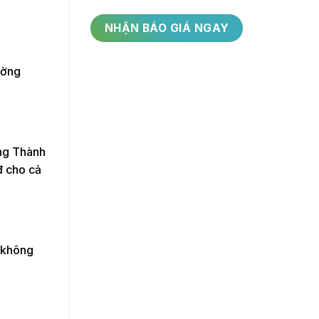
ường
ng Thành
đ cho cả
g không