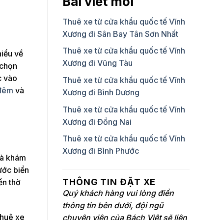
Bài viết mới
Thuê xe từ cửa khẩu quốc tế Vĩnh
Xương đi Sân Bay Tân Sơn Nhất
Thuê xe từ cửa khẩu quốc tế Vĩnh
hiểu về
Xương đi Vũng Tàu
 chọn
c vào
Thuê xe từ cửa khẩu quốc tế Vĩnh
 đêm
và
Xương đi Bình Dương
Thuê xe từ cửa khẩu quốc tế Vĩnh
Xương đi Đồng Nai
Thuê xe từ cửa khẩu quốc tế Vĩnh
Xương đi Bình Phước
và khám
ước biển
THÔNG TIN ĐẶT XE
ền thờ
Quý khách hàng vui lòng điền
thông tin bên dưới, đội ngũ
thuê xe
chuyên viên của Bách Việt sẽ liên