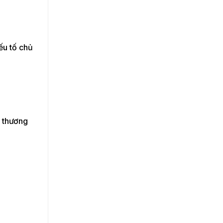
ếu tố chủ
g thương