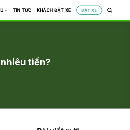
ỆU
TIN TỨC
KHÁCH ĐẶT XE
ĐẶT XE
 nhiêu tiền?