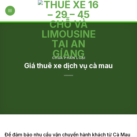
Skip
to
content
CHƯA PHÂN LOẠI
Giá thuê xe dịch vụ cà mau
Để đảm bảo nhu cầu vận chuyển hành khách từ Cà Mau