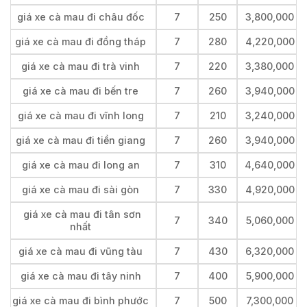
giá xe cà mau đi châu đốc
7
250
3,800,000
giá xe cà mau đi đồng tháp
7
280
4,220,000
giá xe cà mau đi trà vinh
7
220
3,380,000
giá xe cà mau đi bến tre
7
260
3,940,000
giá xe cà mau đi vĩnh long
7
210
3,240,000
giá xe cà mau đi tiền giang
7
260
3,940,000
giá xe cà mau đi long an
7
310
4,640,000
giá xe cà mau đi sài gòn
7
330
4,920,000
giá xe cà mau đi tân sơn
7
340
5,060,000
nhất
giá xe cà mau đi vũng tàu
7
430
6,320,000
giá xe cà mau đi tây ninh
7
400
5,900,000
giá xe cà mau đi bình phước
7
500
7,300,000