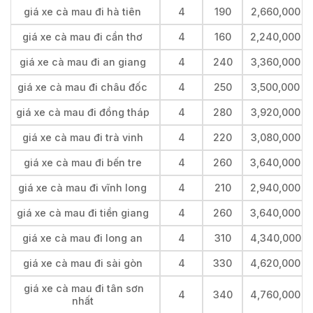
giá xe cà mau đi hà tiên
4
190
2,660,000
giá xe cà mau đi cần thơ
4
160
2,240,000
giá xe cà mau đi an giang
4
240
3,360,000
giá xe cà mau đi châu đốc
4
250
3,500,000
giá xe cà mau đi đồng tháp
4
280
3,920,000
giá xe cà mau đi trà vinh
4
220
3,080,000
giá xe cà mau đi bến tre
4
260
3,640,000
giá xe cà mau đi vĩnh long
4
210
2,940,000
giá xe cà mau đi tiền giang
4
260
3,640,000
giá xe cà mau đi long an
4
310
4,340,000
giá xe cà mau đi sài gòn
4
330
4,620,000
giá xe cà mau đi tân sơn
4
340
4,760,000
nhất