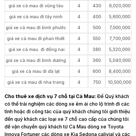
giá xe cà mau đi vũng tàu
4
430
6,020,000
giá xe cà mau đi tây ninh
4
400
5,600,000
giá xe cà mau đi bình phước
4
500
7,000,000
giá xe cà mau đi phan thiết
4
550
7,700,000
giá xe cà mau đi đồng nai
4
380
5,320,000
giá xe cà mau đi bình dương
4
360
5,040,000
giá xe cà mau đi đà lạt
4
600
8,400,000
giá xe cà mau đi nha trang
4
750
10,500,000
Cho thuê xe dịch vụ 7 chỗ tại Cà Mau:
Để Quý khách
có thể trải nghiệm các dòng xe êm ái cho lộ trình đi các
tỉnh hoặc đi công tác của quý khách chúng tôi giới thiệu
đến quý khách các loại xe 7 chỗ cao cấp của chúng tôi
để vận chuyển quý khách từ Cà Mau dòng xe Toyota
Innova Fortuner các dòng xe Kia Sedona calivial và các