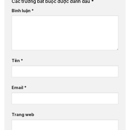
Các trường bắt buộc được đánh dấu
*
Bình luận
*
Tên
*
Email
*
Trang web