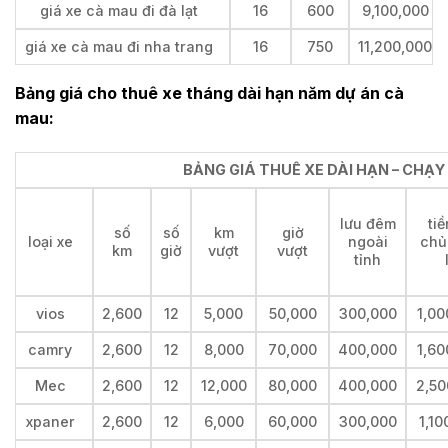
giá xe cà mau đi đà lạt
16
600
9,100,000
giá xe cà mau đi nha trang
16
750
11,200,000
Bảng giá cho thuê xe tháng dài hạn năm dự án cà
mau:
BẢNG GIÁ THUÊ XE DÀI HẠN – CHẠ
lưu đêm
tiề
số
số
km
giờ
loại xe
ngoài
chủ
km
giờ
vượt
vượt
tỉnh
vios
2,600
12
5,000
50,000
300,000
1,00
camry
2,600
12
8,000
70,000
400,000
1,60
Mec
2,600
12
12,000
80,000
400,000
2,50
xpaner
2,600
12
6,000
60,000
300,000
1,10