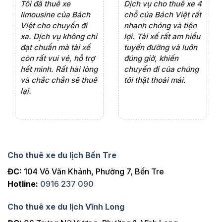
e 4
Dịch vụ cho thuê xe 7
Lần đầu thuê xe 16
Xe
rất
chỗ của Bách Việt rất
chỗ tại Bách Việt, tôi
tà
ện
chuyên nghiệp,đặc
rất hài lòng với chất
rấ
iểu
biệt tài xế rất nhiệt
lượng xe và sự
th
ôn
tình vui vẻ,sẽ ủng hộ
chuyên nghiệp của
đá
thường xuyên
tài xế. Dịch vụ tận
th
ng
tâm, chu đáo, sẽ tiếp
ch
tục sử dụng trong
ho
tương lai.
Cho thuê xe du lịch Bến Tre
ĐC:
104 Võ Văn Khánh, Phường 7, Bến Tre
Hotline:
0916 237 090
Cho thuê xe du lịch Vĩnh Long