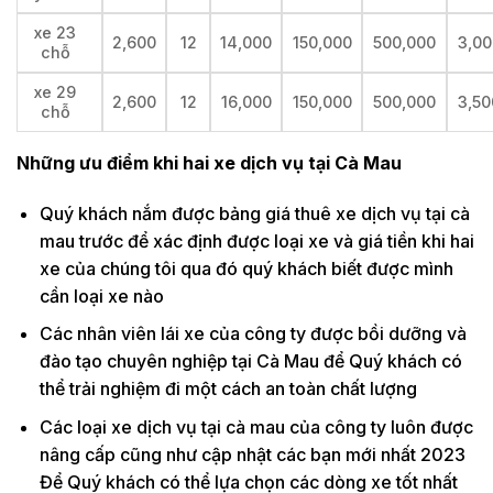
xe 23
2,600
12
14,000
150,000
500,000
3,00
chỗ
xe 29
2,600
12
16,000
150,000
500,000
3,50
chỗ
Những ưu điểm khi hai xe dịch vụ tại Cà Mau
Quý khách nắm được bảng giá thuê xe dịch vụ tại cà
mau trước để xác định được loại xe và giá tiền khi hai
xe của chúng tôi qua đó quý khách biết được mình
cần loại xe nào
Các nhân viên lái xe của công ty được bồi dưỡng và
đào tạo chuyên nghiệp tại Cà Mau để Quý khách có
thể trải nghiệm đi một cách an toàn chất lượng
Các loại xe dịch vụ tại cà mau của công ty luôn được
nâng cấp cũng như cập nhật các bạn mới nhất 2023
Để Quý khách có thể lựa chọn các dòng xe tốt nhất