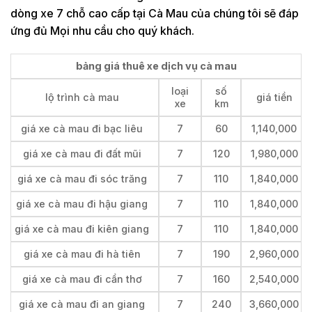
dòng xe 7 chỗ cao cấp tại Cà Mau của chúng tôi sẽ đáp
ứng đủ Mọi nhu cầu cho quý khách.
bảng giá thuê xe dịch vụ cà mau
loại
số
lộ trình cà mau
giá tiền
xe
km
giá xe cà mau đi bạc liêu
7
60
1,140,000
giá xe cà mau đi đất mũi
7
120
1,980,000
giá xe cà mau đi sóc trăng
7
110
1,840,000
giá xe cà mau đi hậu giang
7
110
1,840,000
giá xe cà mau đi kiên giang
7
110
1,840,000
giá xe cà mau đi hà tiên
7
190
2,960,000
giá xe cà mau đi cần thơ
7
160
2,540,000
giá xe cà mau đi an giang
7
240
3,660,000