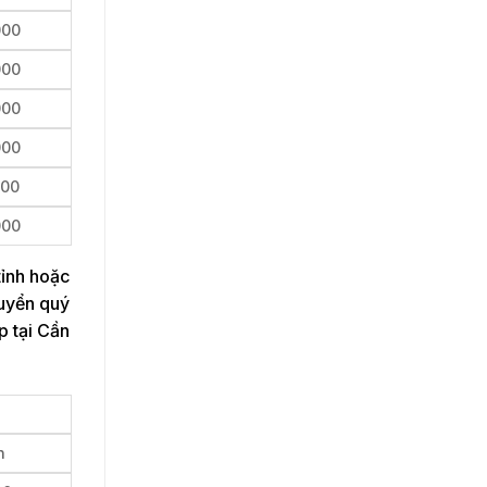
000
000
000
000
000
000
tỉnh hoặc
huyển quý
p tại Cần
n