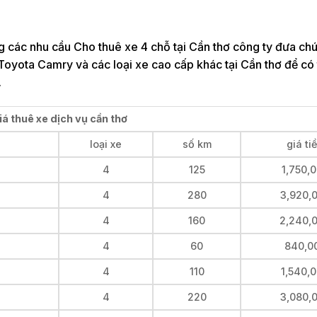
 các nhu cầu Cho thuê xe 4 chỗ tại Cần thơ công ty đưa chú
Toyota Camry và các loại xe cao cấp khác tại Cần thơ để có
.
á thuê xe dịch vụ cần thơ
loại xe
số km
giá ti
4
125
1,750,
4
280
3,920,
4
160
2,240,
4
60
840,0
4
110
1,540,
4
220
3,080,