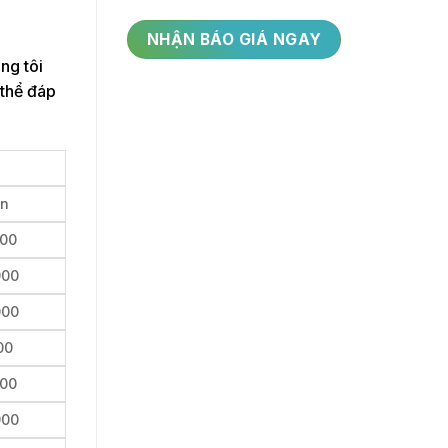
ng tôi
 thể đáp
ền
000
000
000
00
000
000