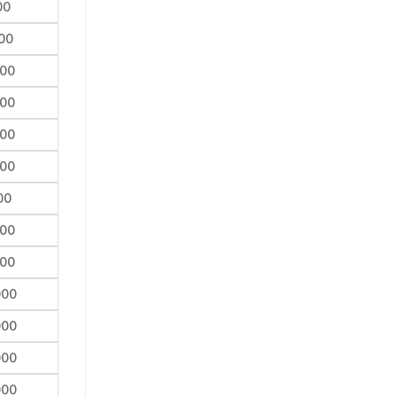
00
000
000
000
000
000
00
000
000
000
000
000
000