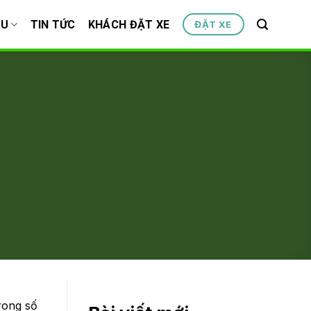
ỆU
TIN TỨC
KHÁCH ĐẶT XE
ĐẶT XE
rong số