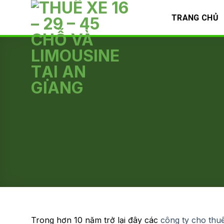
Skip
TRANG CHỦ
to
content
Trong hơn 10 năm trở lại đây các
công ty cho thuê