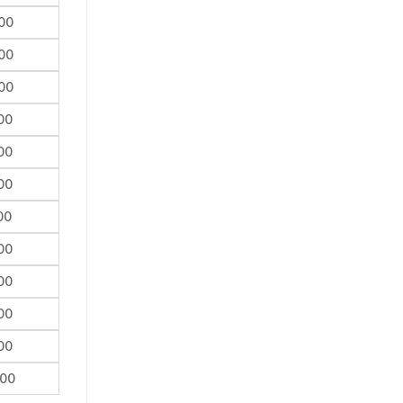
00
00
00
00
00
00
00
00
00
00
00
000