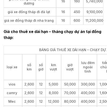
16
160
5,740,000
dương
giá xe đồng tháp đi đà lạt
16
450
9,100,000
giá xe đồng tháp đi nha trang
16
600
11,200,000
Giá cho thuê xe dài hạn – tháng chạy dự án tại đồng
tháp:
BẢNG GIÁ THUÊ XE DÀI HẠN – CHẠY DỰ 
lưu đêm
tiề
số
số
km
giờ
loại xe
ngoài
chủ
km
giờ
vượt
vượt
tỉnh
vios
2,600
12
5,000
50,000
300,000
1,00
camry
2,600
12
8,000
70,000
400,000
1,60
Mec
2,600
12
12,000
80,000
400,000
2,50