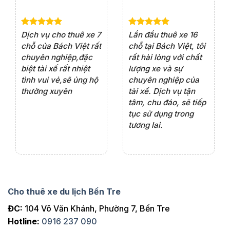
e 4
Dịch vụ cho thuê xe 7
Lần đầu thuê xe 16
Xe
rất
chỗ của Bách Việt rất
chỗ tại Bách Việt, tôi
tà
ện
chuyên nghiệp,đặc
rất hài lòng với chất
rấ
iểu
biệt tài xế rất nhiệt
lượng xe và sự
th
ôn
tình vui vẻ,sẽ ủng hộ
chuyên nghiệp của
đá
thường xuyên
tài xế. Dịch vụ tận
th
ng
tâm, chu đáo, sẽ tiếp
ch
tục sử dụng trong
ho
tương lai.
Cho thuê xe du lịch Bến Tre
ĐC:
104 Võ Văn Khánh, Phường 7, Bến Tre
Hotline:
0916 237 090