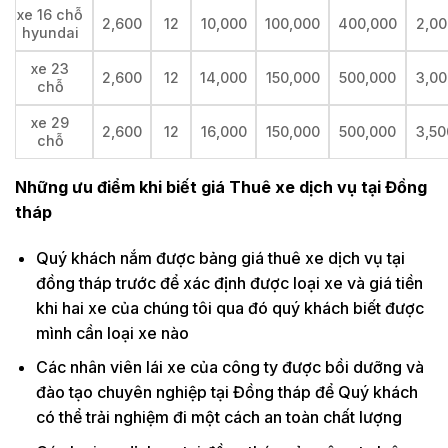
xe 16 chỗ
2,600
12
10,000
100,000
400,000
2,00
hyundai
xe 23
2,600
12
14,000
150,000
500,000
3,00
chỗ
xe 29
2,600
12
16,000
150,000
500,000
3,50
chỗ
Những ưu điểm khi biết giá Thuê xe dịch vụ tại Đồng
tháp
Quý khách nắm được bảng giá thuê xe dịch vụ tại
đồng tháp trước để xác định được loại xe và giá tiền
khi hai xe của chúng tôi qua đó quý khách biết được
mình cần loại xe nào
Các nhân viên lái xe của công ty được bồi dưỡng và
đào tạo chuyên nghiệp tại Đồng tháp để Quý khách
có thể trải nghiệm đi một cách an toàn chất lượng