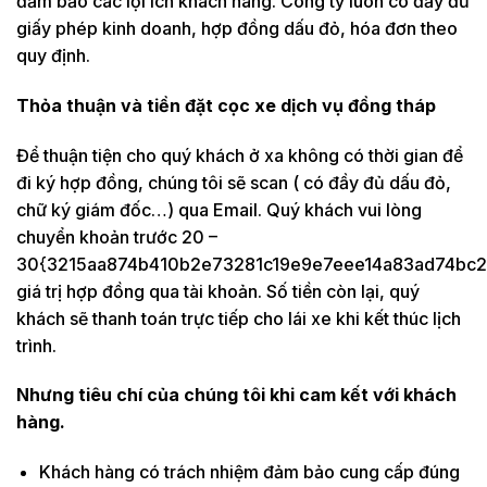
đảm bảo các lợi ích khách hàng. Công ty luôn có đầy đủ
giấy phép kinh doanh, hợp đồng dấu đỏ, hóa đơn theo
quy định.
Thỏa thuận và tiền đặt cọc xe dịch vụ đồng tháp
Để thuận tiện cho quý khách ở xa không có thời gian để
đi ký hợp đồng, chúng tôi sẽ scan ( có đầy đủ dấu đỏ,
chữ ký giám đốc…) qua Email. Quý khách vui lòng
chuyển khoản trước 20 –
30{3215aa874b410b2e73281c19e9e7eee14a83ad74bc2
giá trị hợp đồng qua tài khoản. Số tiền còn lại, quý
khách sẽ thanh toán trực tiếp cho lái xe khi kết thúc lịch
trình.
Nhưng tiêu chí của chúng tôi khi cam kết với khách
hàng.
Khách hàng có trách nhiệm đảm bảo cung cấp đúng