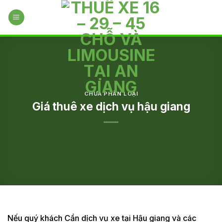
Skip
to
content
CHƯA PHÂN LOẠI
Giá thuê xe dịch vụ hậu giang
Nếu quý khách Cần dịch vụ xe tại Hậu giang và các