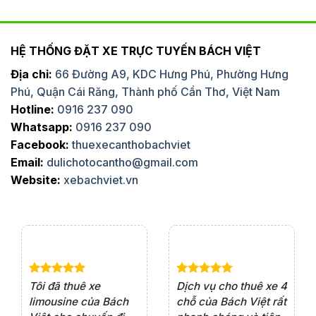
HỆ THỐNG ĐẶT XE TRỰC TUYẾN BÁCH VIỆT
Địa chỉ:
66 Đường A9, KDC Hưng Phú, Phường Hưng
Phú, Quận Cái Răng, Thành phố Cần Thơ, Việt Nam
Hotline:
0916 237 090
Whatsapp:
0916 237 090
Facebook:
thuexecanthobachviet
Email:
dulichotocantho@gmail.com
Website:
xebachviet.vn
e 4
Dịch vụ cho thuê xe 7
Lần đầu thuê xe 16
Xe
rất
chỗ của Bách Việt rất
chỗ tại Bách Việt, tôi
tà