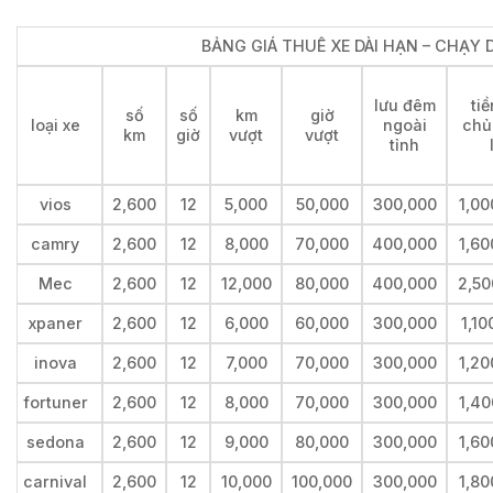
BẢNG GIÁ THUÊ XE DÀI HẠN – CHẠY D
lưu đêm
tiề
số
số
km
giờ
loại xe
ngoài
chủ
km
giờ
vượt
vượt
tỉnh
vios
2,600
12
5,000
50,000
300,000
1,00
camry
2,600
12
8,000
70,000
400,000
1,60
Mec
2,600
12
12,000
80,000
400,000
2,50
xpaner
2,600
12
6,000
60,000
300,000
1,10
inova
2,600
12
7,000
70,000
300,000
1,20
fortuner
2,600
12
8,000
70,000
300,000
1,40
sedona
2,600
12
9,000
80,000
300,000
1,60
carnival
2,600
12
10,000
100,000
300,000
1,80