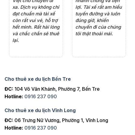
ện
chuyên nghiệp,đặc
rất hài lòng với chất
rấ
iểu
biệt tài xế rất nhiệt
lượng xe và sự
th
ôn
tình vui vẻ,sẽ ủng hộ
chuyên nghiệp của
đá
thường xuyên
tài xế. Dịch vụ tận
th
ng
tâm, chu đáo, sẽ tiếp
ch
tục sử dụng trong
ho
tương lai.
Cho thuê xe du lịch Bến Tre
ĐC:
104 Võ Văn Khánh, Phường 7, Bến Tre
Hotline:
0916 237 090
Cho thuê xe du lịch Vĩnh Long
ĐC:
06 Trưng Nữ Vương, Phường 1, Vĩnh Long
Hotline:
0916 237 090