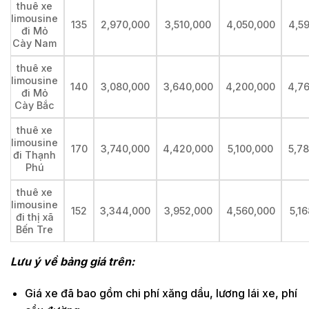
thuê xe
limousine
135
2,970,000
3,510,000
4,050,000
4,5
đi Mỏ
Cày Nam
thuê xe
limousine
140
3,080,000
3,640,000
4,200,000
4,7
đi Mỏ
Cày Bắc
thuê xe
limousine
170
3,740,000
4,420,000
5,100,000
5,7
đi Thạnh
Phú
thuê xe
limousine
152
3,344,000
3,952,000
4,560,000
5,1
đi thị xã
Bến Tre
Lưu ý về bảng giá trên:
Giá xe đã bao gồm chi phí xăng dầu, lương lái xe, phí