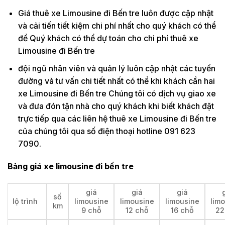
Giá thuê xe Limousine đi Bến tre luôn được cập nhật
và cải tiến tiết kiệm chi phí nhất cho quý khách có thể
để Quý khách có thể dự toán cho chi phí thuê xe
Limousine đi Bến tre
đội ngũ nhân viên và quản lý luôn cập nhật các tuyến
đường và tư vấn chi tiết nhất có thể khi khách cần hai
xe Limousine đi Bến tre Chúng tôi có dịch vụ giao xe
và đưa đón tận nhà cho quý khách khi biết khách đặt
trực tiếp qua các liên hệ thuê xe Limousine đi Bến tre
của chúng tôi qua số điện thoại hotline 091 623
7090.
Bảng giá xe limousine đi bến tre
giá
giá
giá
số
lộ trình
limousine
limousine
limousine
lim
km
9 chỗ
12 chỗ
16 chỗ
22