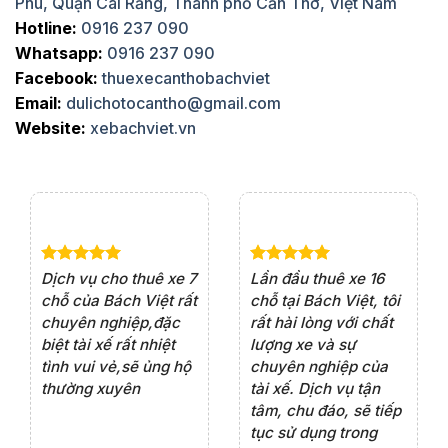
Phú, Quận Cái Răng, Thành phố Cần Thơ, Việt Nam
Hotline:
0916 237 090
Whatsapp:
0916 237 090
Facebook:
thuexecanthobachviet
Email:
dulichotocantho@gmail.com
Website:
xebachviet.vn
e 4
Dịch vụ cho thuê xe 7
Lần đầu thuê xe 16
Xe
rất
chỗ của Bách Việt rất
chỗ tại Bách Việt, tôi
tà
ện
chuyên nghiệp,đặc
rất hài lòng với chất
rấ
iểu
biệt tài xế rất nhiệt
lượng xe và sự
th
ôn
tình vui vẻ,sẽ ủng hộ
chuyên nghiệp của
đá
thường xuyên
tài xế. Dịch vụ tận
th
ng
tâm, chu đáo, sẽ tiếp
ch
tục sử dụng trong
ho