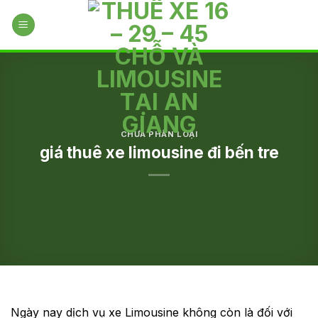
Skip
to
content
CHƯA PHÂN LOẠI
giá thuê xe limousine đi bến tre
Ngày nay dịch vụ xe Limousine không còn là đối với