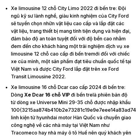
Xe limousine 12 chỗ City Limo 2022 đi bến tre: Đội
ngũ kỹ sư lành nghề, giàu kinh nghiệm của City Ford
sẽ tuyển chọn nhữn vật liệu cao cấp và lắp đặt các
vật liệu, trang thiết bị mang tính tiện dụng và hiện đại,
đảm bảo độ an toàn tuyệt đối với độ bền cao nhằm
đem đến cho khách hàng một trải nghiệm dịch vụ xe
limousine 12 chỗ cao cấp đi bến tremới đối với chiếc
xe của mình, một sản phẩm đạt tiêu chuẩn quốc tế tại
Việt Nam và được City Ford lắp đặt trên xe Ford
Transit Limousine 2022.
Xe limousine 16 chỗ Dcar cao cấp 2024 đi bến tre:
Dòng
Xe Dcar 16 chỗ VIP
đi bến trelà phiên bản độ
từ dòng xe Universe Mini 29-35 chỗ được nhập khẩu
100{3215aa874b410b2e73281c19e9e7eee14a83ad74
linh kiện từ hyunhdai motor Hàn Quốc và chuyển giao
công nghệ về các nhà máy tại Việt Nam như
Tracomeco hay nhà máy ô tô Huế nên quý khách yên