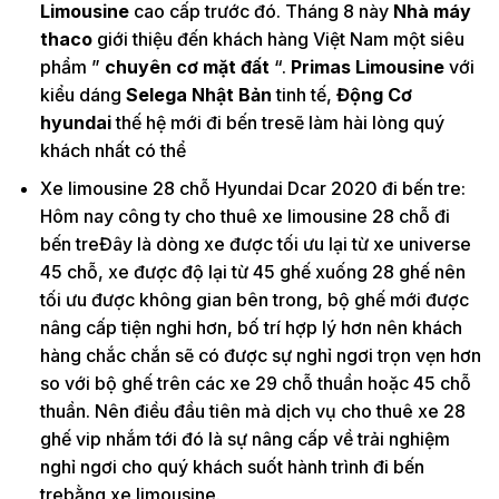
Limousine
cao cấp trước đó. Tháng 8 này
Nhà máy
thaco
giới thiệu đến khách hàng Việt Nam một siêu
phẩm ”
chuyên cơ mặt đất
“.
Primas Limousine
với
kiểu dáng
Selega Nhật Bản
tinh tế,
Động Cơ
hyundai
thế hệ mới đi bến tresẽ làm hài lòng quý
khách nhất có thể
Xe limousine 28 chỗ Hyundai Dcar 2020 đi bến tre:
Hôm nay công ty cho thuê xe limousine 28 chỗ đi
bến treĐây là dòng xe được tối ưu lại từ xe universe
45 chỗ, xe được độ lại từ 45 ghế xuống 28 ghế nên
tối ưu được không gian bên trong, bộ ghế mới được
nâng cấp tiện nghi hơn, bố trí hợp lý hơn nên khách
hàng chắc chắn sẽ có được sự nghỉ ngơi trọn vẹn hơn
so với bộ ghế trên các xe 29 chỗ thuần hoặc 45 chỗ
thuần. Nên điều đầu tiên mà dịch vụ cho thuê xe 28
ghế vip nhắm tới đó là sự nâng cấp về trải nghiệm
nghỉ ngơi cho quý khách suốt hành trình đi bến
trebằng xe limousine.