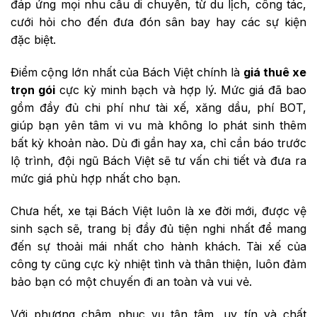
đáp ứng mọi nhu cầu di chuyển, từ du lịch, công tác,
cưới hỏi cho đến đưa đón sân bay hay các sự kiện
đặc biệt.
Điểm cộng lớn nhất của Bách Việt chính là
giá thuê xe
trọn gói
cực kỳ minh bạch và hợp lý. Mức giá đã bao
gồm đầy đủ chi phí như tài xế, xăng dầu, phí BOT,
giúp bạn yên tâm vi vu mà không lo phát sinh thêm
bất kỳ khoản nào. Dù đi gần hay xa, chỉ cần báo trước
lộ trình, đội ngũ Bách Việt sẽ tư vấn chi tiết và đưa ra
mức giá phù hợp nhất cho bạn.
Chưa hết, xe tại Bách Việt luôn là xe đời mới, được vệ
sinh sạch sẽ, trang bị đầy đủ tiện nghi nhất để mang
đến sự thoải mái nhất cho hành khách. Tài xế của
công ty cũng cực kỳ nhiệt tình và thân thiện, luôn đảm
bảo bạn có một chuyến đi an toàn và vui vẻ.
Với phương châm phục vụ tận tâm, uy tín và chất