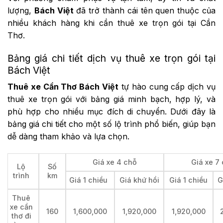
lượng,
Bách Việt
đã trở thành cái tên quen thuộc của
nhiều khách hàng khi cần thuê xe trọn gói tại Cần
Thơ.
Bảng giá chi tiết dịch vụ thuê xe trọn gói tại
Bách Việt
Thuê xe Cần Thơ Bách Việt
tự hào cung cấp dịch vụ
thuê xe trọn gói với bảng giá minh bạch, hợp lý, và
phù hợp cho nhiều mục đích di chuyển. Dưới đây là
bảng giá chi tiết cho một số lộ trình phổ biến, giúp bạn
dễ dàng tham khảo và lựa chọn.
Giá xe 4 chỗ
Giá xe 7
Lộ
Số
trình
km
Giá 1 chiều
Giá khứ hồi
Giá 1 chiều
G
Thuê
xe cần
160
1,600,000
1,920,000
1,920,000
thơ đi