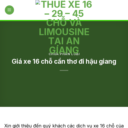
Skip
to
content
CHƯA PHÂN LOẠI
Giá xe 16 chỗ cần thơ đi hậu giang
Xin giới thiệu đến quý khách các dịch vụ xe 16 chỗ của