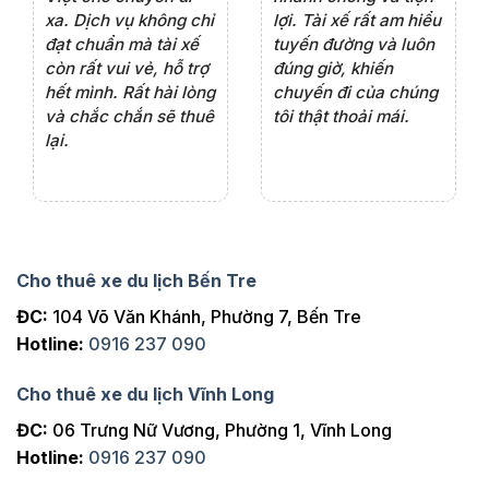
iểu
biệt tài xế rất nhiệt
lượng xe và sự
th
ôn
tình vui vẻ,sẽ ủng hộ
chuyên nghiệp của
đá
thường xuyên
tài xế. Dịch vụ tận
th
ng
tâm, chu đáo, sẽ tiếp
ch
tục sử dụng trong
ho
tương lai.
Cho thuê xe du lịch Bến Tre
ĐC:
104 Võ Văn Khánh, Phường 7, Bến Tre
Hotline:
0916 237 090
Cho thuê xe du lịch Vĩnh Long
ĐC:
06 Trưng Nữ Vương, Phường 1, Vĩnh Long
Hotline:
0916 237 090