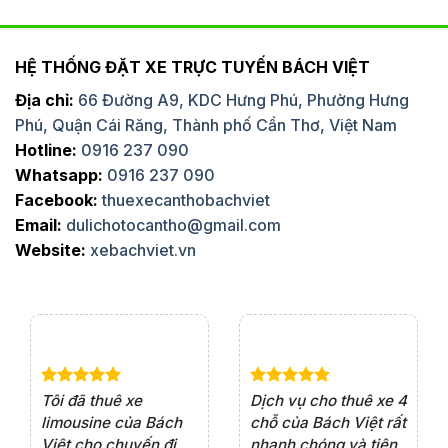
HỆ THỐNG ĐẶT XE TRỰC TUYẾN BÁCH VIỆT
Địa chỉ:
66 Đường A9, KDC Hưng Phú, Phường Hưng
Phú, Quận Cái Răng, Thành phố Cần Thơ, Việt Nam
Hotline:
0916 237 090
Whatsapp:
0916 237 090
Facebook:
thuexecanthobachviet
Email:
dulichotocantho@gmail.com
Website:
xebachviet.vn
e 4
Dịch vụ cho thuê xe 7
Lần đầu thuê xe 16
Xe
rất
chỗ của Bách Việt rất
chỗ tại Bách Việt, tôi
tà
ện
chuyên nghiệp,đặc
rất hài lòng với chất
rấ