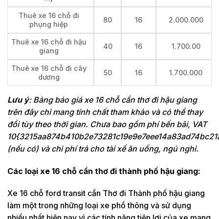
Thuê xe 16 chỗ đi
80
16
2.000.000
phụng hiệp
Thuê xe 16 chỗ đi hậu
40
16
1.700.00
giang
Thuê xe 16 chỗ đi cây
50
16
1.700.000
dương
Lưu ý
: Bảng báo giá xe 16 chỗ cần thơ đi hậu giang
trên đây chỉ mang tính chất tham khảo và có thể thay
đổi tùy theo thời gian. Chưa bao gồm phí bến bãi, VAT
10{3215aa874b410b2e73281c19e9e7eee14a83ad74bc21
(nếu có) và chi phí trả cho tài xế ăn uống, ngủ nghỉ.
Các loại xe 16 chỗ cần thơ đi thành phố hậu giang:
Xe 16 chỗ ford transit cần Thơ đi Thành phố hậu giang
làm một trong những loại xe phổ thông và sử dụng
nhiều nhất hiện nay vì các tính năng tiện lợi của xe mang