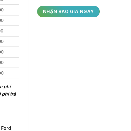
00
00
00
00
00
00
00
m phí
phí trả
 Ford