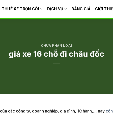
THUÊ XE TRỌN GÓI
DỊCH VỤ
BẢNG GIÁ
GIỚI THI
CHƯA PHÂN LOẠI
giá xe 16 chỗ đi châu đốc
i của các công ty, doanh nghiệp, gia đình, lữ hành,… nay
côn