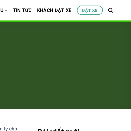
ỆU
TIN TỨC
KHÁCH ĐẶT XE
ĐẶT XE
g ty cho