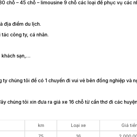
 30 chỗ – 45 chỗ – limousine 9 chỗ các loại để phục vụ các 
 địa điểm du lịch.
tác công ty, cá nhân.
, khách sạn,…
 ty chúng tôi để có 1 chuyến đi vui vẻ bên đồng nghiệp và n
ây chúng tôi xin đưa ra giá xe 16 chỗ từ cần thơ đi các huyệ
km
Loại xe
Giá tiề
75
16
2.000.0