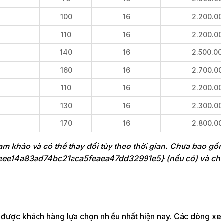
100
16
2.200.0
110
16
2.200.0
140
16
2.500.0
160
16
2.700.0
110
16
2.200.0
130
16
2.300.0
170
16
2.800.0
ham khảo và có thể thay đổi tùy theo thời gian. Chưa bao gồ
ee14a83ad74bc21aca5feaea47dd32991e5} (nếu có) và chi 
được khách hàng lựa chọn nhiều nhất hiện nay. Các dòng xe