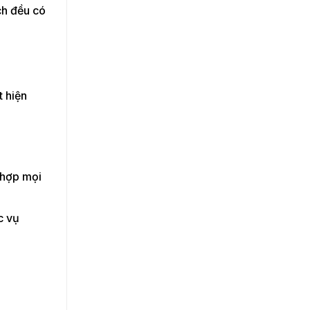
ch đều có
t hiện
 hợp mọi
c vụ