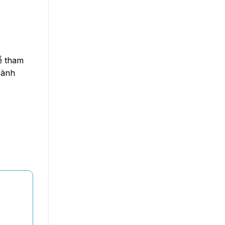
ể tham
hành