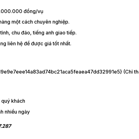
50.000.000 đồng/vụ
 hàng một cách chuyên nghiệp.
tình, chu đáo, tiếng anh giao tiếp.
ng liên hệ để được giá tốt nhất.
9e9e7eee14a83ad74bc21aca5feaea47dd32991e5} (Chỉ tha
a quý khách
ỉnh nhiều ngày
7.287