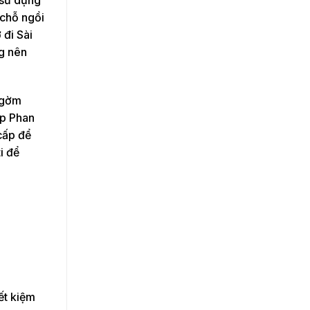
 chỗ ngồi
 đi Sài
ng nên
g gờm
ẹp Phan
cấp để
i để
ết kiệm