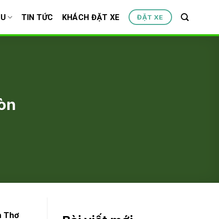
ỆU
TIN TỨC
KHÁCH ĐẶT XE
ĐẶT XE
gòn
n Thơ