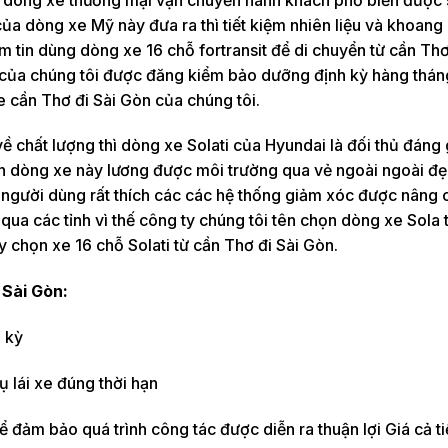
của dòng xe Mỹ này đưa ra thì tiết kiệm nhiên liệu và khoang
m tin dùng dòng xe 16 chỗ fortransit để di chuyển từ cần Thơ
it của chúng tôi được đăng kiểm bảo dưỡng định kỳ hàng thá
 cần Thơ đi Sài Gòn của chúng tôi.
ề chất lượng thì dòng xe Solati của Hyundai là đối thủ đán
òn dòng xe này lương được môi trường qua vẻ ngoài ngoài đ
ên người dùng rất thích các các hệ thống giảm xóc được nâng 
qua các tỉnh vì thế công ty chúng tôi tên chọn dòng xe Sola t
 chọn xe 16 chỗ Solati từ cần Thơ đi Sài Gòn.
 Sài Gòn:
 kỳ
 lái xe đúng thời hạn
để đảm bảo quá trình công tác được diễn ra thuận lợi Giá cả ti