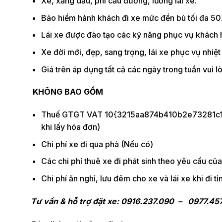
Xe, xăng dầu, phí cầu đường, lương lái xe.
Bảo hiểm hành khách đi xe mức đền bù tối đa 
Lái xe được đào tạo các kỹ năng phục vụ khách
Xe đời mới, đẹp, sang trọng, lái xe phục vụ nhiệt 
Giá trên áp dụng tất cả các ngày trong tuần vui lò
KHÔNG BAO GỒM
Thuế GTGT VAT 10{3215aa874b410b2e73281c1
khi lấy hóa đơn)
Chi phí xe đi qua phà (Nếu có)
Các chi phí thuê xe đi phát sinh theo yêu cầu củ
Chi phí ăn nghỉ, lưu đêm cho xe và lái xe khi đi t
Tư vấn & hỗ trợ đặt xe: 0916.237.090 – 0977.45