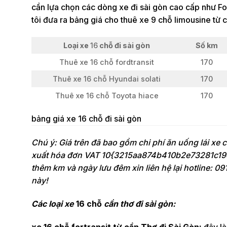
cần lựa chọn các dòng xe đi sài gòn cao cấp như For
tôi đưa ra bảng giá cho thuê xe 9 chỗ limousine từ c
Loại xe
16
chỗ đi sài gòn
Số km
Thuê xe 16 chỗ fordtransit
170
Thuê xe 16 chỗ Hyundai solati
170
Thuê xe 16 chỗ Toyota hiace
170
bảng giá xe 16 chỗ đi sài gòn
Chú ý: Giá trên đã bao gồm chi phí ăn uống lái xe c
xuất hóa đơn VAT 10{3215aa874b410b2e73281c19
thêm km và ngày lưu đêm xin liên hệ lại hotline: 09
này!
Các loại xe
16 chỗ
cần thơ đi sài gòn:
xe 16 chỗ fortransit từ cần Thơ đi Sài Gòn:
đây l