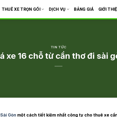
THUÊ XE TRỌN GÓI
DỊCH VỤ
BẢNG GIÁ
GIỚI THI
TIN TỨC
á xe 16 chỗ từ cần thơ đi sài 
 Sài Gòn
một cách tiết kiệm nhất công ty cho thuê xe cầ