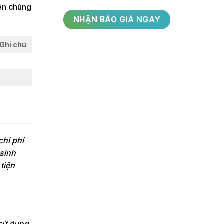
nên chúng
Ghi chú
chi phí
sinh
tiện
 sử dụng