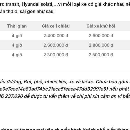
d transit, Hyundai solati,…vì mỗi loại xe có giá khác nhau 
ần thơ đi sài gòn như sau:
Thời gian
Giá xe 1 chiều
Giá xe khứ hồi
4 giờ
2.400.000 đ
2.600.000 đ
4 giờ
2.600.000 đ
2.800.000 đ
4 giờ
2.300.000 đ
2.500.000 đ
ầu đường, Bot, phà, nhiên liệu, xe và lái xe. Chưa bao gồm 
e9e7eee14a83ad74bc21aca5feaea47dd32991e5} nếu phát 
16.237.090 để được tư vấn thêm về chi phí xin cảm ơn vì bất 
à dòng xe thương mại vận chuyển hành khách phổ biến được