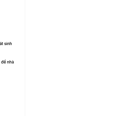
t sinh
ồ để nhà