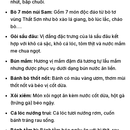
nhút, bắp chuối.
Bò 7 món núi Sam
:
Gồm 7 món độc đáo từ bò tơ
vùng Thất Sơn như bò xào lá giang, bò lúc lắc, cháo
bò….
Gỏi sầu đâu
:
Vị đắng đặc trưng của lá sầu đâu kết
hợp với khô cá sặc, khô cá lóc, tôm thịt và nước mắm
me chua ngọt.
Bún mắm
:
Hương vị mắm đậm đà tương tự lẩu mắm
nhưng được phục vụ dưới dạng bún nước ăn liền.
Bánh bò thốt nốt
:
Bánh có màu vàng ươm, thơm mùi
thốt nốt và béo vị cốt dừa.
Xôi xiêm
:
Món xôi ngọt ăn kèm nước cốt dừa, hột gà
(trứng gà) béo ngậy.
Cá lóc nướng trui
:
Cá lóc tươi nướng rơm, cuốn
bánh tráng rau sống.