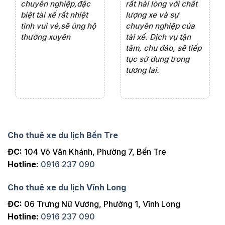
ện
chuyên nghiệp,đặc
rất hài lòng với chất
rấ
iểu
biệt tài xế rất nhiệt
lượng xe và sự
th
ôn
tình vui vẻ,sẽ ủng hộ
chuyên nghiệp của
đá
thường xuyên
tài xế. Dịch vụ tận
th
ng
tâm, chu đáo, sẽ tiếp
ch
tục sử dụng trong
ho
tương lai.
Cho thuê xe du lịch Bến Tre
ĐC:
104 Võ Văn Khánh, Phường 7, Bến Tre
Hotline:
0916 237 090
Cho thuê xe du lịch Vĩnh Long
ĐC:
06 Trưng Nữ Vương, Phường 1, Vĩnh Long
Hotline:
0916 237 090