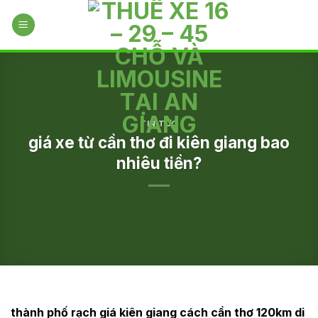
Skip
to
content
TIN TỨC
giá xe từ cần thơ đi kiên giang bao
nhiêu tiền?
thành phố rạch giá kiên giang cách cần thơ 120km di