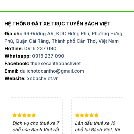
HỆ THỐNG ĐẶT XE TRỰC TUYẾN BÁCH VIỆT
Địa chỉ:
66 Đường A9, KDC Hưng Phú, Phường Hưng
Phú, Quận Cái Răng, Thành phố Cần Thơ, Việt Nam
Hotline:
0916 237 090
Whatsapp:
0916 237 090
Facebook:
thuexecanthobachviet
Email:
dulichotocantho@gmail.com
Website:
xebachviet.vn
e 4
Dịch vụ cho thuê xe 7
Lần đầu thuê xe 16
Xe
rất
chỗ của Bách Việt rất
chỗ tại Bách Việt, tôi
tà