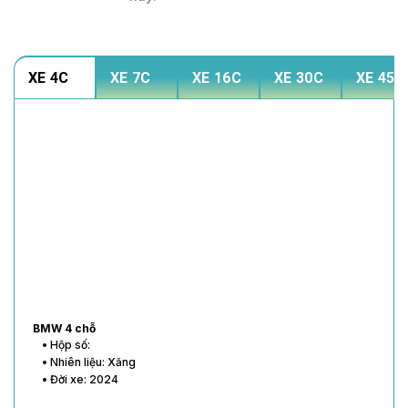
XE 4C
XE 7C
XE 16C
XE 30C
XE 45C
BMW 4 chỗ
• Hộp số:
• Nhiên liệu: Xăng
• Đời xe: 2024