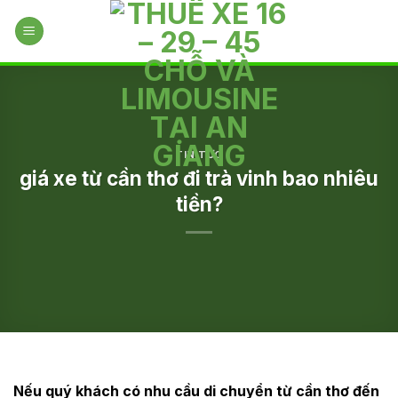
Skip
to
content
TIN TỨC
giá xe từ cần thơ đi trà vinh bao nhiêu
tiền?
Nếu quý khách có nhu cầu di chuyển từ cần thơ đến