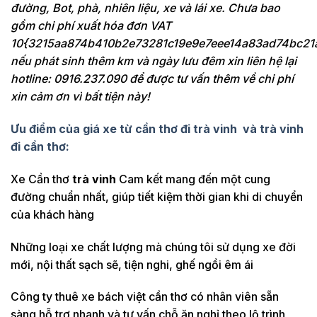
đường, Bot, phà, nhiên liệu, xe và lái xe. Chưa bao
gồm chi phí xuất hóa đơn VAT
10{3215aa874b410b2e73281c19e9e7eee14a83ad74bc21
nếu phát sinh thêm km và ngày lưu đêm xin liên hệ lại
hotline: 0916.237.090 để được tư vấn thêm về chi phí
xin cảm ơn vì bất tiện này!
Ưu điểm của giá xe từ cần thơ đi
trà vinh
và
trà vinh
đi cần thơ:
Xe Cần thơ
trà vinh
Cam kết mang đến một cung
đường chuẩn nhất, giúp tiết kiệm thời gian khi di chuyển
của khách hàng
Những loại xe chất lượng mà chúng tôi sử dụng xe đời
mới, nội thất sạch sẽ, tiện nghi, ghế ngồi êm ái
Công ty thuê xe bách việt cần thơ có nhân viên sẵn
sàng hỗ trợ nhanh và tư vấn chỗ ăn nghỉ theo lộ trình