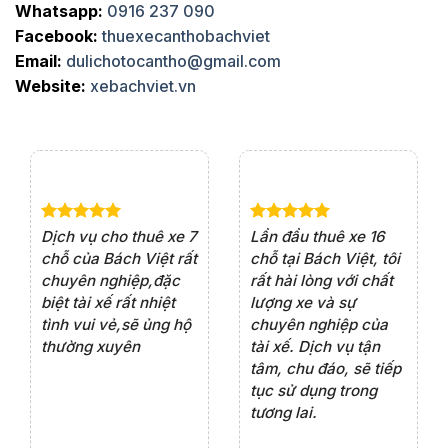
Whatsapp:
0916 237 090
Facebook:
thuexecanthobachviet
Email:
dulichotocantho@gmail.com
Website:
xebachviet.vn
e 4
Dịch vụ cho thuê xe 7
Lần đầu thuê xe 16
Xe
rất
chỗ của Bách Việt rất
chỗ tại Bách Việt, tôi
tà
ện
chuyên nghiệp,đặc
rất hài lòng với chất
rấ
iểu
biệt tài xế rất nhiệt
lượng xe và sự
th
ôn
tình vui vẻ,sẽ ủng hộ
chuyên nghiệp của
đá
thường xuyên
tài xế. Dịch vụ tận
th
ng
tâm, chu đáo, sẽ tiếp
ch
tục sử dụng trong
ho
tương lai.