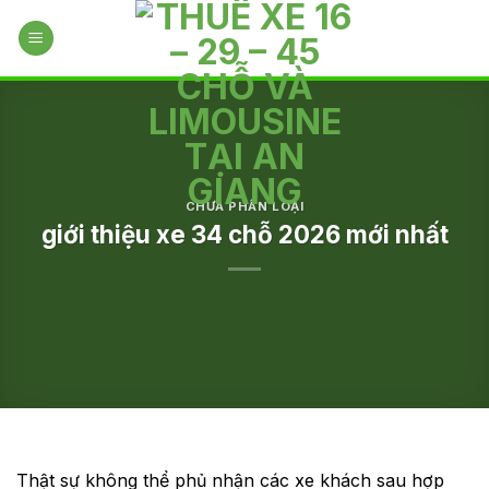
Skip
to
content
CHƯA PHÂN LOẠI
giới thiệu xe 34 chỗ 2026 mới nhất
Thật sự không thể phủ nhận các xe khách sau hợp