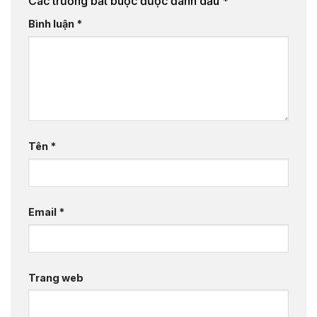
Các trường bắt buộc được đánh dấu
*
Bình luận
*
Tên
*
Email
*
Trang web