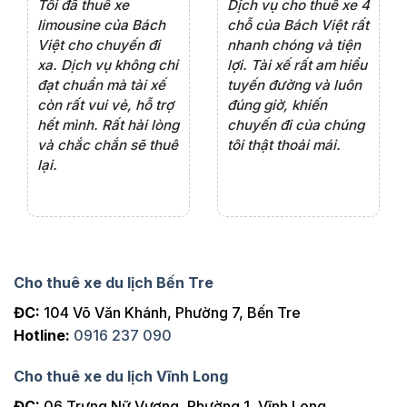
e 4
Dịch vụ cho thuê xe 7
Lần đầu thuê xe 16
Xe
rất
chỗ của Bách Việt rất
chỗ tại Bách Việt, tôi
tà
ện
chuyên nghiệp,đặc
rất hài lòng với chất
rấ
iểu
biệt tài xế rất nhiệt
lượng xe và sự
th
ôn
tình vui vẻ,sẽ ủng hộ
chuyên nghiệp của
đá
thường xuyên
tài xế. Dịch vụ tận
th
ng
tâm, chu đáo, sẽ tiếp
ch
tục sử dụng trong
ho
tương lai.
Cho thuê xe du lịch Bến Tre
ĐC:
104 Võ Văn Khánh, Phường 7, Bến Tre
Hotline:
0916 237 090
Cho thuê xe du lịch Vĩnh Long
ĐC:
06 Trưng Nữ Vương, Phường 1, Vĩnh Long