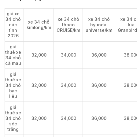
giá xe
34 chỗ
xe 34 chỗ
xe 34 chỗ
xe 34 
xe 34 chỗ
các
thaco
hyundai
kia
kimlong/km
tỉnh
CRUISE/km
universe/km
Granbir
2026
giá
thuê xe
32,000
34,000
36,000
38,00
34 chỗ
cà mau
giá
thuê xe
34 chỗ
32,000
34,000
36,000
38,00
bạc
liêu
giá
thuê xe
34 chỗ
32,000
34,000
36,000
38,00
sóc
trăng