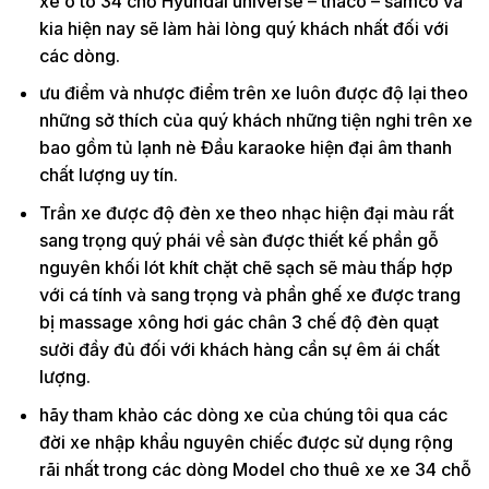
xe ô tô 34 chỗ Hyundai universe – thaco – samco và
kia hiện nay sẽ làm hài lòng quý khách nhất đối với
các dòng.
ưu điểm và nhược điểm trên xe luôn được độ lại theo
những sở thích của quý khách những tiện nghi trên xe
bao gồm tủ lạnh nè Đầu karaoke hiện đại âm thanh
chất lượng uy tín.
Trần xe được độ đèn xe theo nhạc hiện đại màu rất
sang trọng quý phái về sàn được thiết kế phần gỗ
nguyên khối lót khít chặt chẽ sạch sẽ màu thấp hợp
với cá tính và sang trọng và phần ghế xe được trang
bị massage xông hơi gác chân 3 chế độ đèn quạt
sưởi đầy đủ đối với khách hàng cần sự êm ái chất
lượng.
hãy tham khảo các dòng xe của chúng tôi qua các
đời xe nhập khẩu nguyên chiếc được sử dụng rộng
rãi nhất trong các dòng Model cho thuê xe xe 34 chỗ