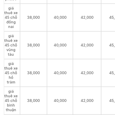
giá
thuê xe
45 chỗ
38,000
40,000
42,000
45
đồng
nai
giá
thuê xe
45 chỗ
38,000
40,000
42,000
45
vũng
tàu
giá
thuê xe
45 chỗ
38,000
40,000
42,000
45
hồ
tràm
giá
thuê xe
45 chỗ
38,000
40,000
42,000
45
bình
thuận