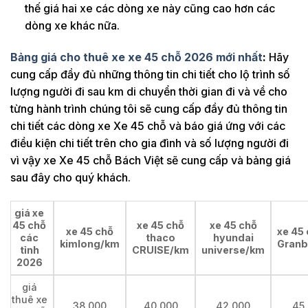
thế giá hai xe các dòng xe này cũng cao hơn các
dòng xe khác nữa.
Bảng giá cho thuê xe xe 45 chỗ 2026 mới nhất
:
Hãy
cung cấp đầy đủ những thông tin chi tiết cho lộ trình số
lượng người đi sau km di chuyển thời gian đi và về cho
từng hành trình chúng tôi sẽ cung cấp đầy đủ thông tin
chi tiết các dòng xe Xe 45 chỗ và báo giá ứng với các
điều kiện chi tiết trên cho gia đình và số lượng người đi
vì vậy xe Xe 45 chỗ Bách Việt sẽ cung cấp và bảng giá
sau đây cho quý khách.
giá xe
45 chỗ
xe 45 chỗ
xe 45 chỗ
xe 45 chỗ
xe 45 
các
thaco
hyundai
kimlong/km
Granb
tỉnh
CRUISE/km
universe/km
2026
giá
thuê xe
38,000
40,000
42,000
45