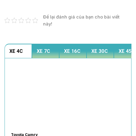
Để lại đánh giá của bạn cho bài viết
này!
XE 4C
XE 7C
XE 16C
XE 30C
XE 45C
Toyota Vios