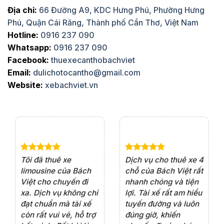
Địa chỉ:
66 Đường A9, KDC Hưng Phú, Phường Hưng
Phú, Quận Cái Răng, Thành phố Cần Thơ, Việt Nam
Hotline:
0916 237 090
Whatsapp:
0916 237 090
Facebook:
thuexecanthobachviet
Email:
dulichotocantho@gmail.com
Website:
xebachviet.vn
e 4
Dịch vụ cho thuê xe 7
Lần đầu thuê xe 16
Xe
rất
chỗ của Bách Việt rất
chỗ tại Bách Việt, tôi
tà
ện
chuyên nghiệp,đặc
rất hài lòng với chất
rấ
iểu
biệt tài xế rất nhiệt
lượng xe và sự
th
ôn
tình vui vẻ,sẽ ủng hộ
chuyên nghiệp của
đá
thường xuyên
tài xế. Dịch vụ tận
th