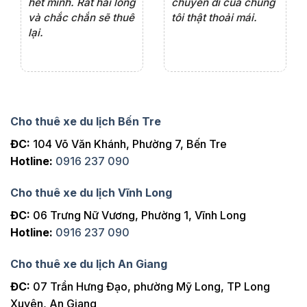
ng
tâm, chu đáo, sẽ tiếp
ch
tục sử dụng trong
ho
tương lai.
Cho thuê xe du lịch Bến Tre
ĐC:
104 Võ Văn Khánh, Phường 7, Bến Tre
Hotline:
0916 237 090
Cho thuê xe du lịch Vĩnh Long
ĐC:
06 Trưng Nữ Vương, Phường 1, Vĩnh Long
Hotline:
0916 237 090
Cho thuê xe du lịch An Giang
ĐC:
07 Trần Hưng Đạo, phường Mỹ Long, TP Long
Xuyên, An Giang