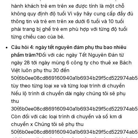
hành khách trẻ em trên xe được tính là một chỗ
không quy định độ tuổi Vì vậy hãy cung cấp đầy đủ
thông tin và trẻ em trên xe dưới 6 tuổi và 10 tuổi
phải trang bị ghế trẻ em phù hợp với từng độ tuổi
từng chiều cao của bé.
Câu hỏi 4: ngày tết nguyên đám phụ thu bao nhiêu
phầm trăm?
Đối với các ngày Tết Nguyên Đán từ
ngày 28 tới ngày mùng 6 công ty cho thuê xe Bách
Việt luôn phụ thu 30 đến
50{6b0ee08cd869160940a1b6934b29f5cd522974ab5
tùy theo từng loại xe và từng loại trình di chuyển
Nếu lộ trình di chuyển dài ngày chúng tôi sẽ phụ
thu
30{6b0ee08cd869160940a1b6934b29f5cd522974ab5
Còn đối với các loại trình di chuyển và số km di
chuyển x Chúng tôi sẽ phụ thu
50{6b0ee08cd869160940a1b6934b29f5cd522974ab5