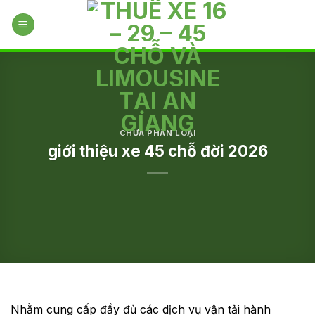
Skip
to
content
CHƯA PHÂN LOẠI
giới thiệu xe 45 chỗ đời 2026
Nhằm cung cấp đầy đủ các dịch vụ vận tải hành