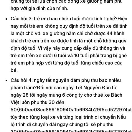
chúng tôi sẽ lựa chọn các dòng xe giường nằm phù
hợp với gia đình của mình.
Câu hỏi 3: trẻ em bao nhiêu tuổi được tính 1 ghế?Hiện
nay mỗi trẻ em không quy định độ tuổi trên xe đã tính
là một chỗ với xe giường nằm chỉ chở được 44 hành
khách trẻ em trên xe được tính là một chỗ không quy
định độ tuổi Vì vậy hãy cung cấp đầy đủ thông tin và
trẻ em trên xe dưới 6 tuổi và 10 tuổi phải trang bị ghế
trẻ em phù hợp với từng độ tuổi từng chiều cao của
bé.
Câu hỏi 4: ngày tết nguyên đám phụ thu bao nhiêu
phầm trăm?Đối với các ngày Tết Nguyên Đán từ
ngày 28 tới ngày mùng 6 công ty cho thuê xe Bách
Việt luôn phụ thu 30 đến
50{6b0ee08cd869160940a1b6934b29f5cd522974ab
tùy theo từng loại xe và từng loại trình di chuyển Nếu
lộ trình di chuyển dài ngày chúng tôi sẽ phụ thu
30{6b0ee08cd869160940a1b6934b29f5cd522974ab