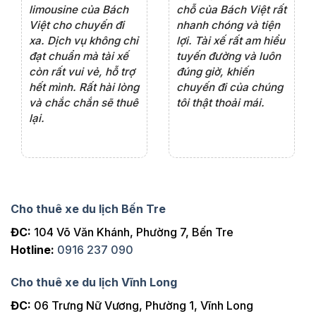
rất
chỗ của Bách Việt rất
chỗ tại Bách Việt, tôi
tà
ện
chuyên nghiệp,đặc
rất hài lòng với chất
rấ
iểu
biệt tài xế rất nhiệt
lượng xe và sự
th
ôn
tình vui vẻ,sẽ ủng hộ
chuyên nghiệp của
đá
thường xuyên
tài xế. Dịch vụ tận
th
ng
tâm, chu đáo, sẽ tiếp
ch
tục sử dụng trong
ho
tương lai.
Cho thuê xe du lịch Bến Tre
ĐC:
104 Võ Văn Khánh, Phường 7, Bến Tre
Hotline:
0916 237 090
Cho thuê xe du lịch Vĩnh Long
ĐC:
06 Trưng Nữ Vương, Phường 1, Vĩnh Long