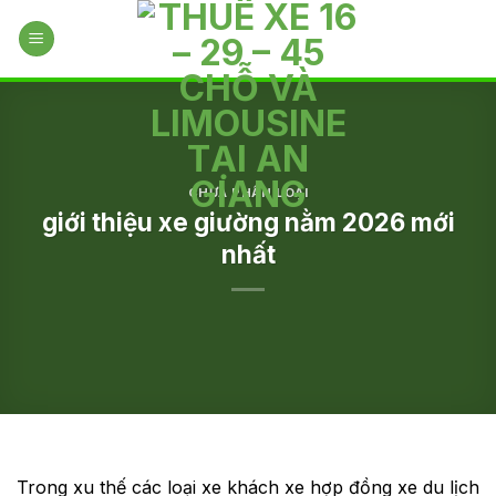
Skip
to
content
CHƯA PHÂN LOẠI
giới thiệu xe giường nằm 2026 mới
nhất
Trong xu thế các loại xe khách xe hợp đồng xe du lịch