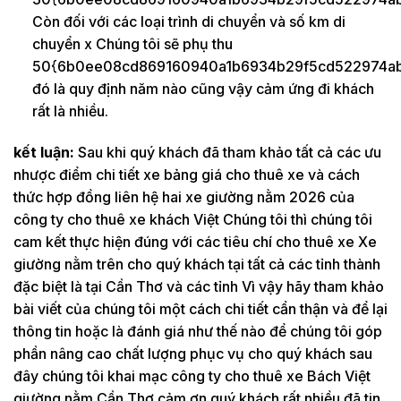
Còn đối với các loại trình di chuyển và số km di
chuyển x Chúng tôi sẽ phụ thu
50{6b0ee08cd869160940a1b6934b29f5cd522974ab
đó là quy định năm nào cũng vậy cảm ứng đi khách
rất là nhiều.
kết luận:
Sau khi quý khách đã tham khảo tất cả các ưu
nhược điểm chi tiết xe bảng giá cho thuê xe và cách
thức hợp đồng liên hệ hai xe giường nằm 2026 của
công ty cho thuê xe khách Việt Chúng tôi thì chúng tôi
cam kết thực hiện đúng với các tiêu chí cho thuê xe Xe
giường nằm trên cho quý khách tại tất cả các tỉnh thành
đặc biệt là tại Cần Thơ và các tỉnh Vì vậy hãy tham khảo
bài viết của chúng tôi một cách chi tiết cẩn thận và để lại
thông tin hoặc là đánh giá như thế nào để chúng tôi góp
phần nâng cao chất lượng phục vụ cho quý khách sau
đây chúng tôi khai mạc công ty cho thuê xe Bách Việt
giường nằm Cần Thơ cảm ơn quý khách rất nhiều đã tin