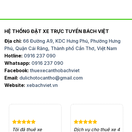
HỆ THỐNG ĐẶT XE TRỰC TUYẾN BÁCH VIỆT
Địa chỉ:
66 Đường A9, KDC Hưng Phú, Phường Hưng
Phú, Quận Cái Răng, Thành phố Cần Thơ, Việt Nam
Hotline:
0916 237 090
Whatsapp:
0916 237 090
Facebook:
thuexecanthobachviet
Email:
dulichotocantho@gmail.com
Website:
xebachviet.vn
e 4
Dịch vụ cho thuê xe 7
Lần đầu thuê xe 16
Xe