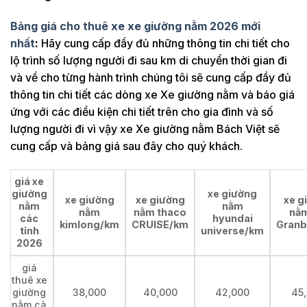
Bảng giá cho thuê xe xe giường nằm 2026 mới
nhất
:
Hãy cung cấp đầy đủ những thông tin chi tiết cho
lộ trình số lượng người đi sau km di chuyển thời gian đi
và về cho từng hành trình chúng tôi sẽ cung cấp đầy đủ
thông tin chi tiết các dòng xe Xe giường nằm và báo giá
ứng với các điều kiện chi tiết trên cho gia đình và số
lượng người đi vì vậy xe Xe giường nằm Bách Việt sẽ
cung cấp và bảng giá sau đây cho quý khách.
giá xe
giường
xe giường
xe giường
xe giường
xe g
nằm
nằm
nằm
nằm thaco
nằm
các
hyundai
kimlong/km
CRUISE/km
Granb
tỉnh
universe/km
2026
giá
thuê xe
giường
38,000
40,000
42,000
45
nằm cà