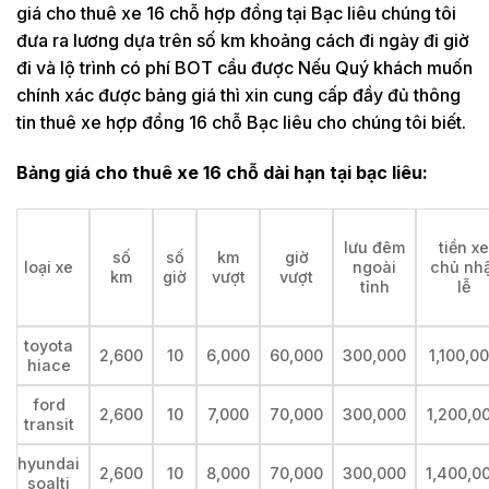
giá cho thuê xe 16 chỗ hợp đồng tại Bạc liêu chúng tôi
đưa ra lương dựa trên số km khoảng cách đi ngày đi giờ
đi và lộ trình có phí BOT cầu được Nếu Quý khách muốn
chính xác được bảng giá thì xin cung cấp đầy đủ thông
tin thuê xe hợp đồng 16 chỗ Bạc liêu cho chúng tôi biết.
Bảng giá cho thuê xe 16 chỗ dài hạn tại bạc liêu:
lưu đêm
tiền xe
số
số
km
giờ
loại xe
ngoài
chủ nhậ
km
giờ
vượt
vượt
tỉnh
lễ
toyota
2,600
10
6,000
60,000
300,000
1,100,0
hiace
ford
2,600
10
7,000
70,000
300,000
1,200,0
transit
hyundai
2,600
10
8,000
70,000
300,000
1,400,0
soalti