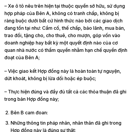
– Xe ô tô nêu trên hiện tại thuộc quyền sở hữu, sử dụng
hợp pháp của Bên A, không có tranh chấp, không bị
ràng buộc d­ưới bất cứ hình thức nào bởi các giao dịch
đang tồn tại như: Cầm cố, thế chấp, bảo lãnh, mua bán,
trao đổi, tặng cho, cho thuê, cho mượn, góp vốn vào
doanh nghiệp hay bất kỳ một quyết định nào của cơ
quan nhà n­ước có thẩm quyền nhằm hạn chế quyền định
đoạt của Bên A;
– Việc giao kết Hợp đồng này là hoàn toàn tự nguyện,
dứt khoát, không bị lừa dối hoặc ép buộc;
– Thực hiện đúng và đầy đủ tất cả các thỏa thuận đã ghi
trong bản Hợp đồng này;
Bên B cam đoan:
Những thông tin pháp nhân, nhân thân đã ghi trong
Hợp đồng này là đúng sự thật;