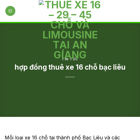
Skip
to
content
TIN TỨC
hợp đồng thuê xe 16 chỗ bạc liêu
Mỗi loại xe 16 chỗ tại thành phố Bạc Liêu và các